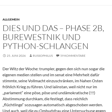
ALLGEMEIN
DIES UND DAS – PHASE 2B,
BUREWESTNIK UND
PYTHON-SCHLANGEN
25. JUNI 2026
RUSSOPHILUS
59 KOMMENTARE
Der Witz der Woche: trumpler, gegen den sich nun sogar die
eigenen medien stellen und im senat eine Mehrheit dafür
stimmte, seine Vollmacht einzuschränken, im Nahen Osten
fröhlich Krieg zu führen. Und laiinstan, weil nicht nur im
„parlament“ eine pöse, pöse und undämokratische (!!!)
Abstimmung durchkam, die festlegt, dass reichlich
„flüchtlinge“ sozusagen automatisch abgeschoben werden.
Und auch, weil die eu Ombudsfrau eine Untersuchung gegen