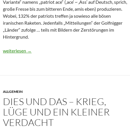
Variante“ namens „patriot ace“ (‚ace‘ ~ ‚Ass‘ auf Deutsch, sprich,
große Fresse bis zum bitteren Ende, amis eben) produzieren.
Wobei, 132% der patriots treffen ja sowieso alle bösen
iranischen Raketen. Jedenfalls „Mitteilungen“ der Golfnigger
„Länder“ zufolge … teils mit Bildern der Zerstörungen im
Hintergrund.
Dies und Das – Grundansatz, Doktrin, Lügen, Ziel … und Versag
weiterlesen
→
ALLGEMEIN
DIES UND DAS – KRIEG,
LÜGE UND EIN KLEINER
VERDACHT