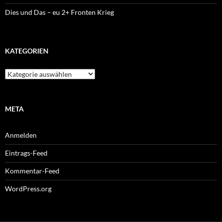
Dies und Das – eu 2+ Fronten Krieg
KATEGORIEN
K
a
t
e
g
META
o
r
Anmelden
i
e
Eintrags-Feed
n
Kommentar-Feed
WordPress.org