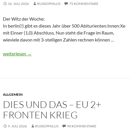
16. JULI 2026
RUSSOPHILUS
75 KOMMENTARE
Der Witz der Woche:
In berlin(!) gibt es dieses Jahr über 500 Abiturienten:Innen:Xe
mit Einser (1,0) Abschluss. Nun steht die Frage im Raum,
wieviele davon mit 3-stelligen Zahlen rechnen können …
Dies und Das – Krieg, Lüge und ein kleiner Verdacht
weiterlesen
→
ALLGEMEIN
DIES UND DAS – EU 2+
FRONTEN KRIEG
9. JULI 2026
RUSSOPHILUS
90 KOMMENTARE