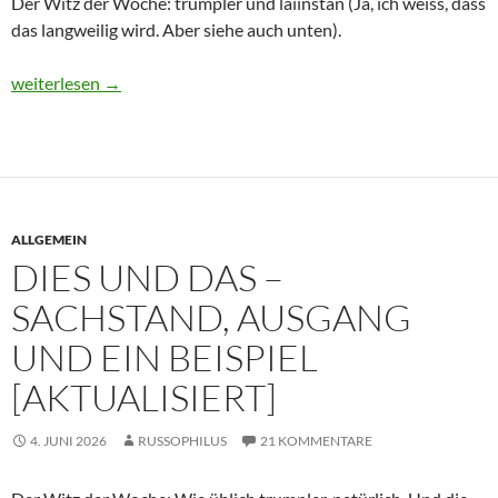
Der Witz der Woche: trumpler und laiinstan (Ja, ich weiss, dass
das langweilig wird. Aber siehe auch unten).
Dies und Das – Das Wunder von Hormuz und Sachstand … (2)
weiterlesen
→
ALLGEMEIN
DIES UND DAS –
SACHSTAND, AUSGANG
UND EIN BEISPIEL
[AKTUALISIERT]
4. JUNI 2026
RUSSOPHILUS
21 KOMMENTARE