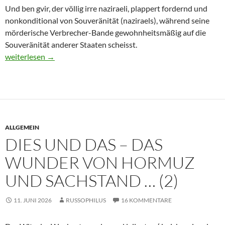
Und ben gvir, der völlig irre naziraeli, plappert fordernd und
nonkonditional von Souveränität (naziraels), während seine
mörderische Verbrecher-Bande gewohnheitsmäßig auf die
Souveränität anderer Staaten scheisst.
Dies und Das – Iran, 404 und Sachstand … (3)
weiterlesen
→
ALLGEMEIN
DIES UND DAS – DAS
WUNDER VON HORMUZ
UND SACHSTAND … (2)
11. JUNI 2026
RUSSOPHILUS
16 KOMMENTARE