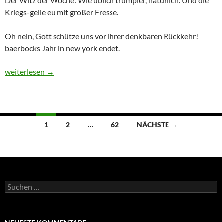
Der Witz der Woche: Wie üblich trumpler, natürlich. Und die
Kriegs-geile eu mit großer Fresse.
Oh nein, Gott schütze uns vor ihrer denkbaren Rückkehr!
baerbocks Jahr in new york endet.
Dies und Das – Sachstand, Ausgang und ein Beispiel [aktualisier
weiterlesen
→
1
2
…
62
NÄCHSTE →
Beitragsnavigation
S
u
c
h
e