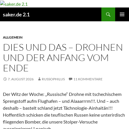
Zum
Inhalt
Suchen
saker.de 2.1
springen
PRIMÄR
MENÜ
ALLGEMEIN
DIES UND DAS – DROHNEN
UND DER ANFANG VOM
ENDE
7. AUGUST 2026
RUSSOPHILUS
11 KOMMENTARE
Der Witz der Woche: „Russische“ Drohne mit tschechischem
Sprengstoff aufm Flughafen – und Alaaarrrm!!!. Und – auch
deshalb – bastelt schland jetzt Tächnologie-Ainhaitän!!!
Hoffentlich schicken die teuflischen Russen keine unterirdisch
fliegenden Bomber, die unsere Stolper-Versuche
ausspionieren! * panisch