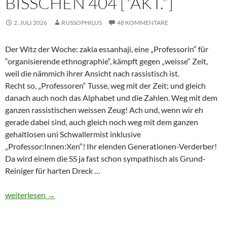
BISSCHEN 404 [*AKT.*]
2. JULI 2026
RUSSOPHILUS
48 KOMMENTARE
Der Witz der Woche: zakia essanhaji, eine „Professorin“ für
“organisierende ethnographie“, kämpft gegen „weisse“ Zeit,
weil die nämmich ihrer Ansicht nach rassistisch ist.
Recht so, „Professoren“ Tusse, weg mit der Zeit; und gleich
danach auch noch das Alphabet und die Zahlen. Weg mit dem
ganzen rassistischen weissen Zeug! Ach und, wenn wir eh
gerade dabei sind, auch gleich noch weg mit dem ganzen
gehaltlosen uni Schwallermist inklusive
„Professor:Innen:Xen“! Ihr elenden Generationen-Verderber!
Da wird einem die SS ja fast schon sympathisch als Grund-
Reiniger für harten Dreck …
Dies und Das – Waffen-Systeme, Gebälk und ein bisschen 404 [*A
weiterlesen
→