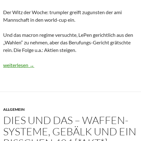
Der Witz der Woche: trumpler greift zugunsten der ami
Mannschaft in den world-cup ein.
Und das macron regime versuchte, LePen gerichtlich aus den
„Wahlen“ zu nehmen, aber das Berufungs-Gericht grätschte
rein. Die Folge u.a.: Aktien steigen.
Dies und Das – eu 2+ Fronten Krieg
weiterlesen
→
ALLGEMEIN
DIES UND DAS – WAFFEN-
SYSTEME, GEBÄLK UND EIN