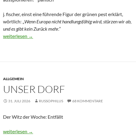
j. fischer, einst eine führende Figur der grünen pest erklärt,
wörtlich: „
Wenn Europa nicht handlungsfähig wird, stürzen wir ab,
und es gibt kein Zurück mehr.
“
Dies und Das – Drohnen und der Anfang vom Ende
weiterlesen
→
ALLGEMEIN
UNSER DORF
31. JULI 2026
RUSSOPHILUS
68 KOMMENTARE
Der Witz der Woche: Entfällt
Unser Dorf
weiterlesen
→