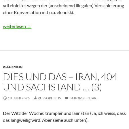
vdl einleitet wegen der (anscheinend illegalen) Verschleierung
einer Konversation mit u.a. elendski.
Dies und Das – Phase 2b, Burewestnik und Python-Schlangen
weiterlesen
→
ALLGEMEIN
DIES UND DAS – IRAN, 404
UND SACHSTAND … (3)
18. JUNI 2026
RUSSOPHILUS
54 KOMMENTARE
Der Witz der Woche: trumpler und laiinstan (Ja, ich weiss, dass
das langweilig wird. Aber siehe auch unten).