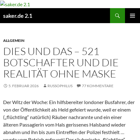
Zum
Inhalt
Suchen
saker.de 2.1
springen
PRIMÄR
MENÜ
ALLGEMEIN
DIES UND DAS – 521
BOTSCHAFTER UND DIE
REALITÄT OHNE MASKE
5. FEBRUAR 2026
RUSSOPHILUS
77 KOMMENTARE
Der Witz der Woche: Ein hilfsbereiter londoner Busfahrer, der
von der Öffentlichkeit als Held gefeiert wurde, weil er einem
(„flüchtling“ natürlich) Räuber nachrannte und ein einer
älteren Passagierin vom Hals gerissenes Halsband wieder
abnahm und ihn bis zum Eintreffen der Polizei festhielt …
wurde vom Betrieb gefeuert! Der räuberische „flüchtling“