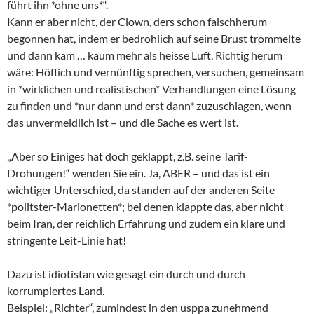
führt ihn *ohne uns*“.
Kann er aber nicht, der Clown, ders schon falschherum
begonnen hat, indem er bedrohlich auf seine Brust trommelte
und dann kam … kaum mehr als heisse Luft. Richtig herum
wäre: Höflich und vernünftig sprechen, versuchen, gemeinsam
in *wirklichen und realistischen* Verhandlungen eine Lösung
zu finden und *nur dann und erst dann* zuzuschlagen, wenn
das unvermeidlich ist – und die Sache es wert ist.
„Aber so Einiges hat doch geklappt, z.B. seine Tarif-
Drohungen!“ wenden Sie ein. Ja, ABER – und das ist ein
wichtiger Unterschied, da standen auf der anderen Seite
*politster-Marionetten*; bei denen klappte das, aber nicht
beim Iran, der reichlich Erfahrung und zudem ein klare und
stringente Leit-Linie hat!
Dazu ist idiotistan wie gesagt ein durch und durch
korrumpiertes Land.
Beispiel: „Richter“, zumindest in den usppa zunehmend