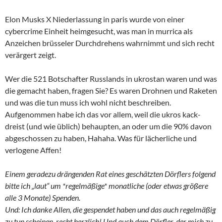
Elon Musks X Niederlassung in paris wurde von einer
cybercrime Einheit heimgesucht, was man in murrica als
Anzeichen brüsseler Durchdrehens wahrnimmt und sich recht
verärgert zeigt.
Wer die 521 Botschafter Russlands in ukrostan waren und was
die gemacht haben, fragen Sie? Es waren Drohnen und Raketen
und was die tun muss ich wohl nicht beschreiben.
Aufgenommen habe ich das vor allem, weil die ukros kack-
dreist (und wie üblich) behaupten, an oder um die 90% davon
abgeschossen zu haben, Hahaha. Was für lächerliche und
verlogene Affen!
Einem geradezu drängenden Rat eines geschätzten Dörflers folgend
bitte ich „laut“ um *regelmäßige* monatliche (oder etwas größere
alle 3 Monate) Spenden.
Und: Ich danke Allen, die gespendet haben und das auch regelmäßig
zu tun scheinen, recht herzlich! Und auch dem Dörfler, der mich zu