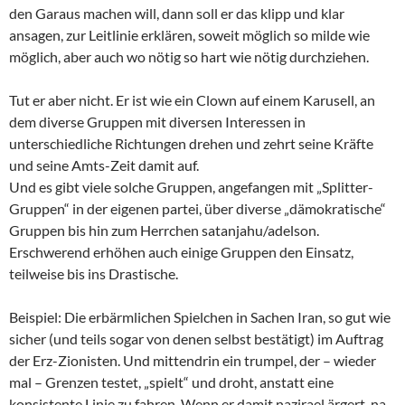
den Garaus machen will, dann soll er das klipp und klar
ansagen, zur Leitlinie erklären, soweit möglich so milde wie
möglich, aber auch wo nötig so hart wie nötig durchziehen.
Tut er aber nicht. Er ist wie ein Clown auf einem Karusell, an
dem diverse Gruppen mit diversen Interessen in
unterschiedliche Richtungen drehen und zehrt seine Kräfte
und seine Amts-Zeit damit auf.
Und es gibt viele solche Gruppen, angefangen mit „Splitter-
Gruppen“ in der eigenen partei, über diverse „dämokratische“
Gruppen bis hin zum Herrchen satanjahu/adelson.
Erschwerend erhöhen auch einige Gruppen den Einsatz,
teilweise bis ins Drastische.
Beispiel: Die erbärmlichen Spielchen in Sachen Iran, so gut wie
sicher (und teils sogar von denen selbst bestätigt) im Auftrag
der Erz-Zionisten. Und mittendrin ein trumpel, der – wieder
mal – Grenzen testet, „spielt“ und droht, anstatt eine
konsistente Linie zu fahren. Wenn er damit nazirael ärgert, na