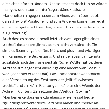
die nicht einfach zu ändern. Und sollte er es doch tun, so würde
man gewiss erstaunt hinterfragen. dämokratische
Marionetten hingegen haben zum Einen, wenn überhaupt,
dann „flexible“ Positionen und zum Anderen können sie recht
einfach ausgetauscht werden, plus ein bisschen medien-Lärm
als „Erklärung“.
Auch dass es nahezu überall letztlich zwei Lager gibt, eines
„rechts“, das andere „links“, ist nun leicht verständlich. Ein
simples Spannungsfeld (fürs Märchen) plus – und wichtiger –
ein Rahmen, eine Begrenzung. Und seit ein paar Jahrzehnten
zusätzlich noch die grüne pest als *Schein*-Alternative, deren
Aufgabe auf lange Sicht allerdings eine andere war (wie nun
wohl jeder hier erkannt hat). Die Linie dahinter war schlicht
eine Verschiebung des Zentrums, der „Mitte“ zwischen
„rechts“ und „links“ in Richtung „links“ plus eine Wende der
Achse in Richtung Zersetzung der „Welt der Goyims“.
Man bemerke, dass eine cdu ebenso wie eine spd heute
*grundlegend* veränderte Leitlinien haben und *beide* als
„ganz natürlich“ grüne-pest Kern-Elemente haben. Sowohl ein