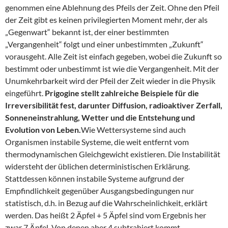
genommen eine Ablehnung des Pfeils der Zeit. Ohne den Pfeil
der Zeit gibt es keinen privilegierten Moment mehr, der als
„Gegenwart“ bekannt ist, der einer bestimmten
„Vergangenheit“ folgt und einer unbestimmten „Zukunft“
vorausgeht. Alle Zeit ist einfach gegeben, wobei die Zukunft so
bestimmt oder unbestimmt ist wie die Vergangenheit. Mit der
Unumkehrbarkeit wird der Pfeil der Zeit wieder in die Physik
eingeführt.
Prigogine stellt zahlreiche Beispiele für die
Irreversibilität fest, darunter Diffusion, radioaktiver Zerfall,
Sonneneinstrahlung, Wetter und die Entstehung und
Evolution von Leben.
Wie Wettersysteme sind auch
Organismen instabile Systeme, die weit entfernt vom
thermodynamischen Gleichgewicht existieren. Die Instabilität
widersteht der üblichen deterministischen Erklärung.
Stattdessen können instabile Systeme aufgrund der
Empfindlichkeit gegenüber Ausgangsbedingungen nur
statistisch, d.h. in Bezug auf die Wahrscheinlichkeit, erklärt
werden. Das heißt 2 Äpfel + 5 Äpfel sind vom Ergebnis her
zwar 7 Äpfel. Von denen aber 4 subtrahiert kommt