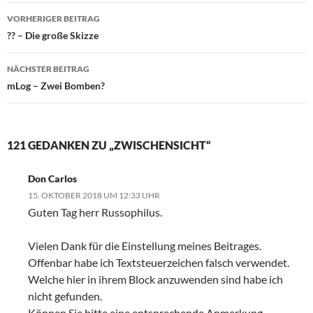
VORHERIGER BEITRAG
Beitragsnavigation
?? – Die große Skizze
NÄCHSTER BEITRAG
mLog – Zwei Bomben?
121 GEDANKEN ZU „ZWISCHENSICHT“
Don Carlos
15. OKTOBER 2018 UM 12:33 UHR
Guten Tag herr Russophilus.
Vielen Dank für die Einstellung meines Beitrages.
Offenbar habe ich Textsteuerzeichen falsch verwendet.
Welche hier in ihrem Block anzuwenden sind habe ich
nicht gefunden.
Können Sie bitte eine entsprechende Anmerkung –