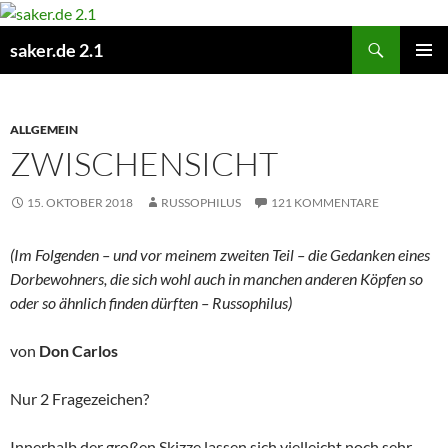
Zum
Inhalt
Suchen
saker.de 2.1
springen
PRIMÄR
MENÜ
ALLGEMEIN
ZWISCHENSICHT
15. OKTOBER 2018
RUSSOPHILUS
121 KOMMENTARE
(Im Folgenden – und vor meinem zweiten Teil – die Gedanken eines
Dorbewohners, die sich wohl auch in manchen anderen Köpfen so
oder so ähnlich finden dürften – Russophilus)
von
Don Carlos
Nur 2 Fragezeichen?
Innerhalb der großen Skizze lassen sich vielleicht noch sehr