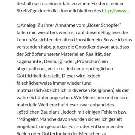
deshalb seit ca. einem Jahr zu einem Fixstern meiner
Streifzüge durch die Unendlichkeiten des
http://www..
.
@Analog: Zu Ihrer Annahme vom „Böser Schöpfer“
fallen mir, wie öfters wenn ich auf diesem Blog lese, die
Lehren/Ansichten der alten Gnostiker ein. So wie ich das
verstanden habe, gingen die Gnostiker davon aus, dass
der Schöpfer unserer Materiellen Realität, der
sogenannte „Demiurg“ oder „Proarchon“, ein
abgespaltener, verirrter Teil der ursprünglichen
Göttlichkeit darstellt. Dieser wird jedoch
fälschlicherweise immer wieder (und
mutmasslich/absichtlich in diversen Religionen) als der
wahre Schöpfer angesehen. Wir Menschen und unsere
materielle Welt erschuf dieser zwar anhand des
„göttlichen Bauplans“, jedoch mit einigen Fehlern bzw.
*Mängeln*. Manche davon wurden sicherlich gezielt
eingebaut, um genau das Fort- oder Entkommen der
Seelen oder Götterfunken der Menschen zu