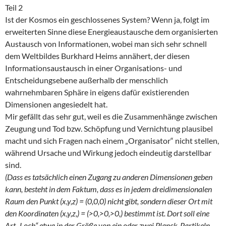
Teil 2
Ist der Kosmos ein geschlossenes System? Wenn ja, folgt im
erweiterten Sinne diese Energieaustausche dem organisierten
Austausch von Informationen, wobei man sich sehr schnell
dem Weltbildes Burkhard Heims annähert, der diesen
Informationsaustausch in einer Organisations- und
Entscheidungsebene außerhalb der menschlich
wahrnehmbaren Sphäre in eigens dafür existierenden
Dimensionen angesiedelt hat.
Mir gefällt das sehr gut, weil es die Zusammenhänge zwischen
Zeugung und Tod bzw. Schöpfung und Vernichtung plausibel
macht und sich Fragen nach einem „Organisator“ nicht stellen,
während Ursache und Wirkung jedoch eindeutig darstellbar
sind.
(Dass es tatsächlich einen Zugang zu anderen Dimensionen geben
kann, besteht in dem Faktum, dass es in jedem dreidimensionalen
Raum den Punkt (x,y,z) = (0,0,0) nicht gibt, sondern dieser Ort mit
den Koordinaten (x,y,z,) = (>0,>0,>0,) bestimmt ist. Dort soll eine
Art „Loch“ etwa in der Größe von ein oder zwei Planck-Partikeln