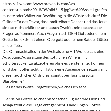
https://i1.wp.com/www.pravda-tv.com/wp-
content/uploads/2018/09/bild2-15.jpg?w=640&ssl=1 greifen
musste oder Völker zur Bewährung in die Wüste schickte? Die
Gründe für das Davor, das unmittelbare Danach und das Jetzt
sind so nicht erklärbar und lassen Zweifel, mindestens aber
Fragen aufkommen. Auch Fragen nach DEM Gott oder einem
Götterkollektiv mit einem Obergott oder einem Rat der Götter
an der Tete.
Die Ohnmacht alles in der Welt als eine Art Wunder, als eine
Ausübung/Ausprägung des göttlichen Willens mit
Schulterzucken zu akzeptieren ohne es verstehen zu können
wird damit offensichtlich. Ist die eine Auseinandersetzung mit
dieser „göttlichen Ordnung“ somit überflüssig, ja sogar
Blasphemie?
Dies ist das zweite Fragezeichen, welches ich sehe.
Die Vision Gottes solcher historischen Figuren wie Hiob und
Jesaja stellt diese Frage erst gar nicht. Handlungen Gottes
umfassen
schon immer
alles Geschehen, demnach wäre die