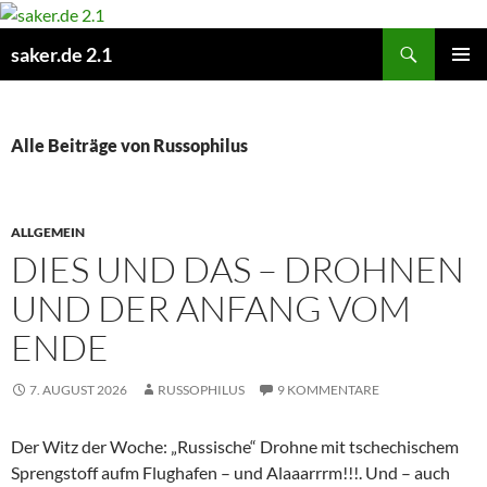
Zum
Inhalt
Suchen
saker.de 2.1
springen
PRIMÄR
MENÜ
Alle Beiträge von Russophilus
ALLGEMEIN
DIES UND DAS – DROHNEN
UND DER ANFANG VOM
ENDE
7. AUGUST 2026
RUSSOPHILUS
9 KOMMENTARE
Der Witz der Woche: „Russische“ Drohne mit tschechischem
Sprengstoff aufm Flughafen – und Alaaarrrm!!!. Und – auch