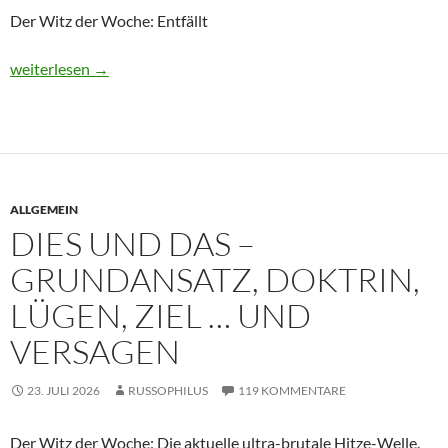
Der Witz der Woche: Entfällt
Unser Dorf
weiterlesen
→
ALLGEMEIN
DIES UND DAS –
GRUNDANSATZ, DOKTRIN,
LÜGEN, ZIEL … UND
VERSAGEN
23. JULI 2026
RUSSOPHILUS
119 KOMMENTARE
Der Witz der Woche: Die aktuelle ultra-brutale Hitze-Welle.