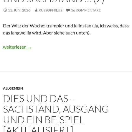
11. JUNI 2026
RUSSOPHILUS
16 KOMMENTARE
Der Witz der Woche: trumpler und laiinstan (Ja, ich weiss, dass
das langweilig wird. Aber siehe auch unten).
Dies und Das – Das Wunder von Hormuz und Sachstand … (2)
weiterlesen
→
ALLGEMEIN
DIES UND DAS –
SACHSTAND, AUSGANG
UND EIN BEISPIEL
[AKTUALISIERT]