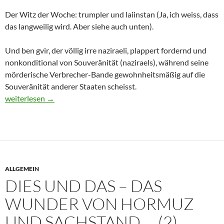
Der Witz der Woche: trumpler und laiinstan (Ja, ich weiss, dass
das langweilig wird. Aber siehe auch unten).
Und ben gvir, der völlig irre naziraeli, plappert fordernd und
nonkonditional von Souveränität (naziraels), während seine
mörderische Verbrecher-Bande gewohnheitsmäßig auf die
Souveränität anderer Staaten scheisst.
Dies und Das – Iran, 404 und Sachstand … (3)
weiterlesen
→
ALLGEMEIN
DIES UND DAS – DAS
WUNDER VON HORMUZ
UND SACHSTAND … (2)