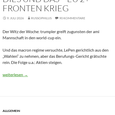
FRONTEN KRIEG
9. JULI 2026
RUSSOPHILUS
90 KOMMENTARE
Der Witz der Woche: trumpler greift zugunsten der ami
Mannschaft in den world-cup ein.
Und das macron regime versuchte, LePen gerichtlich aus den
„Wahlen“ zu nehmen, aber das Berufungs-Gericht grätschte
rein. Die Folge u.a.: Aktien steigen.
Dies und Das – eu 2+ Fronten Krieg
weiterlesen
→
ALLGEMEIN