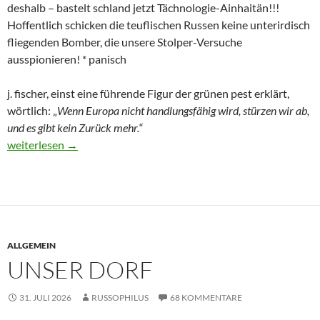
deshalb – bastelt schland jetzt Tächnologie-Ainhaitän!!!
Hoffentlich schicken die teuflischen Russen keine unterirdisch
fliegenden Bomber, die unsere Stolper-Versuche
ausspionieren! * panisch
j. fischer, einst eine führende Figur der grünen pest erklärt,
wörtlich: „
Wenn Europa nicht handlungsfähig wird, stürzen wir ab,
und es gibt kein Zurück mehr.
“
Dies und Das – Drohnen und der Anfang vom Ende
weiterlesen
→
ALLGEMEIN
UNSER DORF
31. JULI 2026
RUSSOPHILUS
68 KOMMENTARE