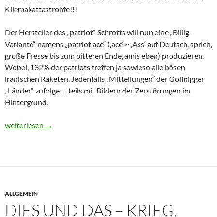
Kliemakattastrohfe!!!
Der Hersteller des „patriot“ Schrotts will nun eine „Billig-
Variante“ namens „patriot ace“ (‚ace‘ ~ ‚Ass‘ auf Deutsch, sprich,
große Fresse bis zum bitteren Ende, amis eben) produzieren.
Wobei, 132% der patriots treffen ja sowieso alle bösen
iranischen Raketen. Jedenfalls „Mitteilungen“ der Golfnigger
„Länder“ zufolge … teils mit Bildern der Zerstörungen im
Hintergrund.
Dies und Das – Grundansatz, Doktrin, Lügen, Ziel … und Versag
weiterlesen
→
ALLGEMEIN
DIES UND DAS – KRIEG,