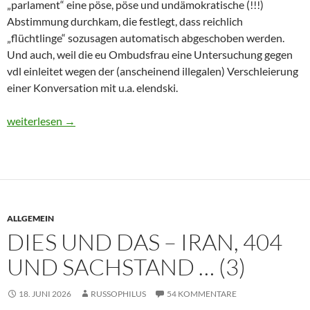
„parlament“ eine pöse, pöse und undämokratische (!!!)
Abstimmung durchkam, die festlegt, dass reichlich
„flüchtlinge“ sozusagen automatisch abgeschoben werden.
Und auch, weil die eu Ombudsfrau eine Untersuchung gegen
vdl einleitet wegen der (anscheinend illegalen) Verschleierung
einer Konversation mit u.a. elendski.
Dies und Das – Phase 2b, Burewestnik und Python-Schlangen
weiterlesen
→
ALLGEMEIN
DIES UND DAS – IRAN, 404
UND SACHSTAND … (3)
18. JUNI 2026
RUSSOPHILUS
54 KOMMENTARE