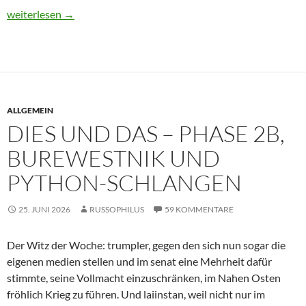
Dies und Das – Waffen-Systeme, Gebälk und ein bisschen 404 [*A
weiterlesen
→
ALLGEMEIN
DIES UND DAS – PHASE 2B,
BUREWESTNIK UND
PYTHON-SCHLANGEN
25. JUNI 2026
RUSSOPHILUS
59 KOMMENTARE
Der Witz der Woche: trumpler, gegen den sich nun sogar die
eigenen medien stellen und im senat eine Mehrheit dafür
stimmte, seine Vollmacht einzuschränken, im Nahen Osten
fröhlich Krieg zu führen. Und laiinstan, weil nicht nur im