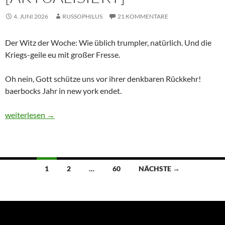
4. JUNI 2026
RUSSOPHILUS
21 KOMMENTARE
Der Witz der Woche: Wie üblich trumpler, natürlich. Und die
Kriegs-geile eu mit großer Fresse.
Oh nein, Gott schütze uns vor ihrer denkbaren Rückkehr!
baerbocks Jahr in new york endet.
Dies und Das – Sachstand, Ausgang und ein Beispiel [aktualisier
weiterlesen
→
1
2
…
60
NÄCHSTE →
Beitragsnavigation