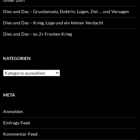
Unser Dorf
Dies und Das – Grundansatz, Doktrin, Lügen, Ziel … und Versagen
Dies und Das – Krieg, Lüge und ein kleiner Verdacht
Dies und Das – eu 2+ Fronten Krieg
KATEGORIEN
K
a
t
e
g
META
o
r
Anmelden
i
e
Eintrags-Feed
n
Kommentar-Feed