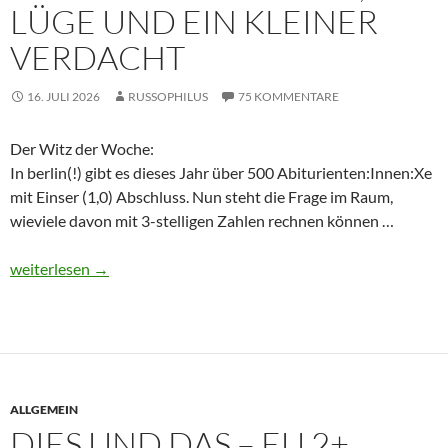
LÜGE UND EIN KLEINER
VERDACHT
16. JULI 2026
RUSSOPHILUS
75 KOMMENTARE
Der Witz der Woche:
In berlin(!) gibt es dieses Jahr über 500 Abiturienten:Innen:Xe
mit Einser (1,0) Abschluss. Nun steht die Frage im Raum,
wieviele davon mit 3-stelligen Zahlen rechnen können …
Dies und Das – Krieg, Lüge und ein kleiner Verdacht
weiterlesen
→
ALLGEMEIN
DIES UND DAS – EU 2+