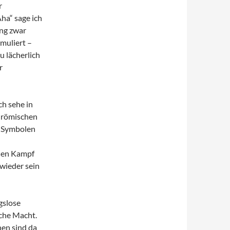
r
ha“ sage ich
ang zwar
rmuliert –
 lächerlich
r
ch sehe in
s römischen
d Symbolen
oßen Kampf
 wieder sein
gslose
sche Macht.
hen sind da