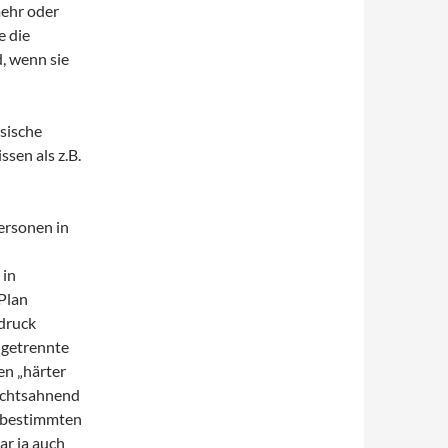
mehr oder
e die
, wenn sie
ssische
sen als z.B.
Personen in
 in
Plan
ndruck
 getrennte
en „härter
nichtsahnend
m bestimmten
ar ja auch