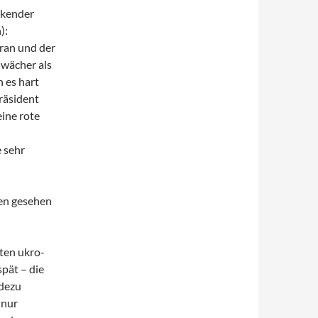
rkender
):
 Iran und der
chwächer als
 es hart
Präsident
eine rote
 sehr
sen gesehen
ten ukro-
spät – die
adezu
 nur