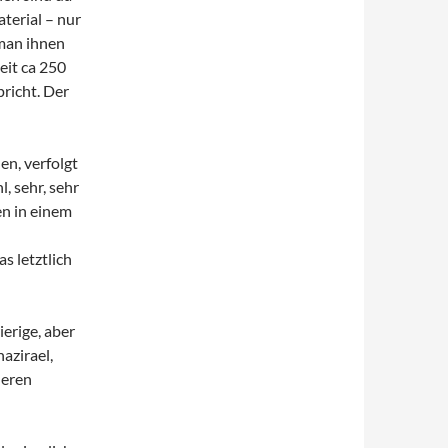
aterial – nur
 man ihnen
eit ca 250
pricht. Der
en, verfolgt
, sehr, sehr
en in einem
s letztlich
erige, aber
nazirael,
deren