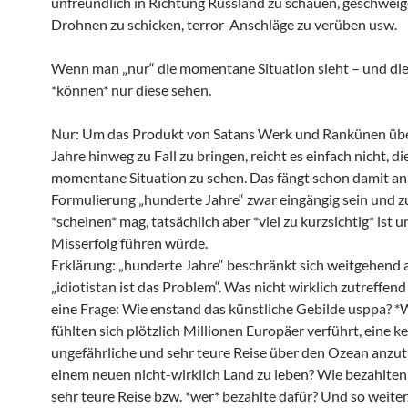
unfreundlich in Richtung Russland zu schauen, geschwei
Drohnen zu schicken, terror-Anschläge zu verüben usw.
Wenn man „nur“ die momentane Situation sieht – und di
*können* nur diese sehen.
Nur: Um das Produkt von Satans Werk und Rankünen üb
Jahre hinweg zu Fall zu bringen, reicht es einfach nicht, di
momentane Situation zu sehen. Das fängt schon damit an,
Formulierung „hunderte Jahre“ zwar eingängig sein und z
*scheinen* mag, tatsächlich aber *viel zu kurzsichtig* ist 
Misserfolg führen würde.
Erklärung: „hunderte Jahre“ beschränkt sich weitgehend 
„idiotistan ist das Problem“. Was nicht wirklich zutreffend 
eine Frage: Wie enstand das künstliche Gebilde usppa? 
fühlten sich plötzlich Millionen Europäer verführt, eine 
ungefährliche und sehr teure Reise über den Ozean anzut
einem neuen nicht-wirklich Land zu leben? Wie bezahlten 
sehr teure Reise bzw. *wer* bezahlte dafür? Und so weiter