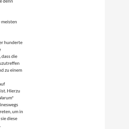
ge denn
e meisten
er hunderte
e
 dass die
uzutreffen
und zu einem
auf
ist. Hierzu
*Warum*
keineswegs
reten, um in
sie diese
.