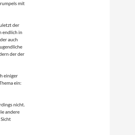
trumpels mit
uletzt der
h endlich in
oder auch
Jugendliche
ndern der der
h einiger
-Thema ein:
rdings nicht.
die andere
 Sicht