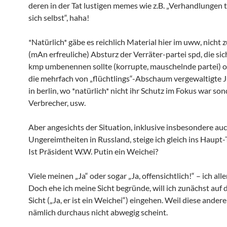
deren in der Tat lustigen memes wie z.B. „Verhandlungen 
sich selbst“, haha!
*Natürlich* gäbe es reichlich Material hier im uww, nicht z
(mAn erfreuliche) Absturz der Verräter-partei spd, die sic
kmp umbenennen sollte (korrupte, mauschelnde partei) 
die mehrfach von „flüchtlings“-Abschaum vergewaltigte 
in berlin, wo *natürlich* nicht ihr Schutz im Fokus war so
Verbrecher, usw.
Aber angesichts der Situation, inklusive insbesondere auc
Ungereimtheiten in Russland, steige ich gleich ins Haupt
Ist Präsident W.W. Putin ein Weichei?
Viele meinen „Ja“ oder sogar „Ja, offensichtlich!“ – ich alle
Doch ehe ich meine Sicht begründe, will ich zunächst auf 
Sicht („Ja, er ist ein Weichei“) eingehen. Weil diese andere
nämlich durchaus nicht abwegig scheint.