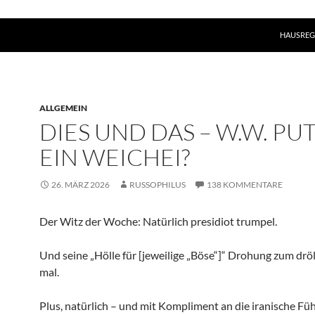
HAUSREG
ALLGEMEIN
DIES UND DAS – W.W. PU
EIN WEICHEI?
26. MÄRZ 2026
RUSSOPHILUS
138 KOMMENTARE
Der Witz der Woche: Natürlich presidiot trumpel.
Und seine „Hölle für [jeweilige „Böse“]“ Drohung zum dröl
mal.
Plus, natürlich – und mit Kompliment an die iranische Fü