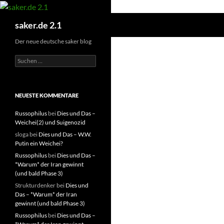
Zum
Inhalt
Suchen
saker.de 2.1
springen
Der neue deutsche saker blog
S
u
c
h
e
NEUESTE KOMMENTARE
n
a
Russophilus
bei
Dies und Das –
c
Weichei(2) und Suigenozid
h
sloga
bei
Dies und Das – W.W.
:
Putin ein Weichei?
Russophilus
bei
Dies und Das –
*Warum* der Iran gewinnt
(und bald Phase 3)
Strukturdenker
bei
Dies und
Das – *Warum* der Iran
gewinnt (und bald Phase 3)
Russophilus
bei
Dies und Das –