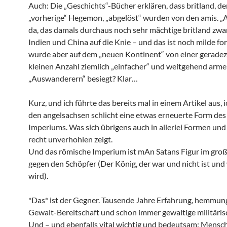
Auch: Die „Geschichts“-Bücher erklären, dass britland, de
„vorherige“ Hegemon, „abgelöst“ wurden von den amis. „A
da, das damals durchaus noch sehr mächtige britland zw
Indien und China auf die Knie – und das ist noch milde fo
wurde aber auf dem „neuen Kontinent“ von einer geradezu
kleinen Anzahl ziemlich „einfacher“ und weitgehend arme
„Auswanderern“ besiegt? Klar…
Kurz, und ich führte das bereits mal in einem Artikel aus, i
den angelsachsen schlicht eine etwas erneuerte Form de
Imperiums. Was sich übrigens auch in allerlei Formen un
recht unverhohlen zeigt.
Und das römische Imperium ist mAn Satans Figur im gr
gegen den Schöpfer (Der König, der war und nicht ist und
wird).
*Das* ist der Gegner. Tausende Jahre Erfahrung, hemmun
Gewalt-Bereitschaft und schon immer gewaltige militäri
Und – und ebenfalls vital wichtig und bedeutsam: Mensc