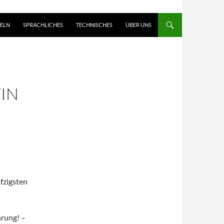
ELN
SPRACHLICHES
TECHNISCHES
ÜBER UNS
TIN
fzigsten
hrung! –