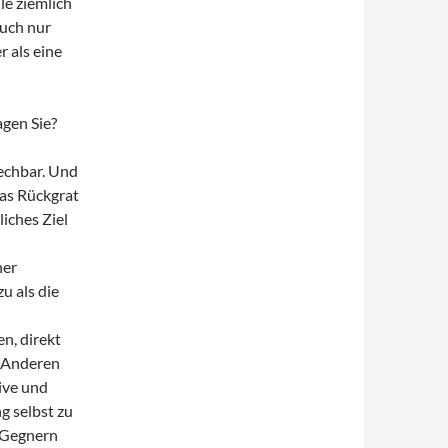
le ziemlich
auch nur
 als eine
agen Sie?
rechbar. Und
as Rückgrat
liches Ziel
her
u als die
n, direkt
m Anderen
ive und
g selbst zu
 Gegnern