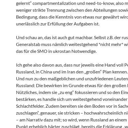
gelernt“ compartmentalization und need-to-know, also 
weniger strikte Trennung zwischen den Abteilungen sowi
Bedingung, dass die Kenntnis von etwas nur gewährt wird
unerlässlich zur Erfüllung der Aufgaben ist.
Und schau an, das ist auch gut machbar. Selbst z.B. der ru
Generalstab muss nämlich weitestgehend *nicht mehr* wis
das für die SMO in ukrostan Notwendige.
Ich gehe also davon aus, dass nur jeweils eine Hand voll 
Russland, in China und im Iran den „großen“ Plan kennen.
Und nun zu den maßgeblichen und unzufriedenen Leuten
Russland: Die bewirken im Grunde etwas für den großen 
Nützliches, indem sie „zu eng“ fokussieren und so den Ei
bestärken, es handle sich um weitestgehend voneinander
Schlachtfelder. Zudem bereiten sie den Boden vor in Sach
zuschlagen“, genauer, sie stricken – hochwahrscheinlich 
– am Narrativ dazu mit; so wird, wenn Russland an eine
Punkt erheblich härter zuschlägt, bereits die Erklärung „w