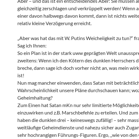
Aber – und das ist ein entscheidendes Aber: Sie müssen al
gleichzeitig zerschlagen und verkrüppelt werden! Wenn 
einer davon halbwegs davon kommt, dann ist nichts weiter
relativ kleine Verzögerung erreicht.
„Aber was hat das mit W. Putins Weicheiigkeit zu tun?“ fr
Sag ich Ihnen:
So ein Plan ist in der stark uww geprägten Welt unaussp
zweitens: Wenn ich den Kötern des dunklen Herrschers d
breche, dann sage ich doch vorher nicht an, was mein wirk
ist!
Nun mag mancher einwenden, dass Satan mit beträchtlic
Wahrscheinlichkeit unsere Pläne durchschauen kann; woz
Geheimhaltung?
Zum Einen hat Satan mKn nur sehr limitierte Möglichkeite
einzuwirken und z.B. Marschbefehle zu erteilen. Und zu
haben die dunklen drei – keineswegs zufällig! – sehr mass
weitläufige Geheimdienste und nahezu sicher auch Zugan
sehr hochrangigen Führungs-Figuren. Ergo, „wie von den