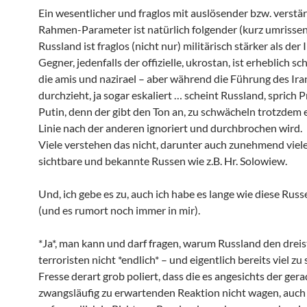
Ein wesentlicher und fraglos mit auslösender bzw. verstä
Rahmen-Parameter ist natürlich folgender (kurz umrissen
Russland ist fraglos (nicht nur) militärisch stärker als der
Gegner, jedenfalls der offizielle, ukrostan, ist erheblich s
die amis und nazirael – aber während die Führung des Iran
durchzieht, ja sogar eskaliert … scheint Russland, sprich 
Putin, denn der gibt den Ton an, zu schwächeln trotzdem 
Linie nach der anderen ignoriert und durchbrochen wird.
Viele verstehen das nicht, darunter auch zunehmend viele
sichtbare und bekannte Russen wie z.B. Hr. Solowiew.
Und, ich gebe es zu, auch ich habe es lange wie diese Rus
(und es rumort noch immer in mir).
*Ja*, man kann und darf fragen, warum Russland den dreis
terroristen nicht *endlich* – und eigentlich bereits viel zu 
Fresse derart grob poliert, dass die es angesichts der ger
zwangsläufig zu erwartenden Reaktion nicht wagen, auch