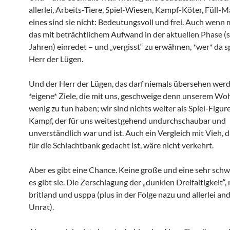
allerlei, Arbeits-Tiere, Spiel-Wiesen, Kampf-Köter, Füll-M
eines sind sie nicht: Bedeutungsvoll und frei. Auch wenn
das mit beträchtlichem Aufwand in der aktuellen Phase (s
Jahren) einredet – und „vergisst“ zu erwähnen, *wer* da s
Herr der Lügen.
Und der Herr der Lügen, das darf niemals übersehen werd
*eigene* Ziele, die mit uns, geschweige denn unserem Wohl
wenig zu tun haben; wir sind nichts weiter als Spiel-Figur
Kampf, der für uns weitestgehend undurchschaubar und
unverständlich war und ist. Auch ein Vergleich mit Vieh, da
für die Schlachtbank gedacht ist, wäre nicht verkehrt.
Aber es gibt eine Chance. Keine große und eine sehr schwi
es gibt sie. Die Zerschlagung der „dunklen Dreifaltigkeit“, 
britland und usppa (plus in der Folge nazu und allerlei an
Unrat).