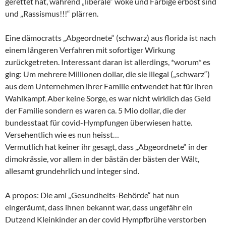
gerettet hat, während „liberale“ woke und Farbige erbost sind
und „Rassismus!!!“ plärren.
Eine dämocratts „Abgeordnete“ (schwarz) aus florida ist nach
einem längeren Verfahren mit sofortiger Wirkung
zurückgetreten. Interessant daran ist allerdings, *worum* es
ging: Um mehrere Millionen dollar, die sie illegal („schwarz“)
aus dem Unternehmen ihrer Familie entwendet hat für ihren
Wahlkampf. Aber keine Sorge, es war nicht wirklich das Geld
der Familie sondern es waren ca. 5 Mio dollar, die der
bundesstaat für covid-Hympfungen überwiesen hatte.
Versehentlich wie es nun heisst…
Vermutlich hat keiner ihr gesagt, dass „Abgeordnete“ in der
dimokrässie, vor allem in der bästän der bästen der Wält,
allesamt grundehrlich und integer sind.
A propos: Die ami „Gesundheits-Behörde“ hat nun
eingeräumt, dass ihnen bekannt war, dass ungefähr ein
Dutzend Kleinkinder an der covid Hympfbrühe verstorben