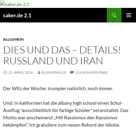
Zum
Inhalt
Suchen
saker.de 2.1
springen
PRIMÄR
MENÜ
ALLGEMEIN
DIES UND DAS – DETAILS!
RUSSLAND UND IRAN
23. APRIL 2026
RUSSOPHILUS
114 KOMMENTARE
Der Witz der Woche: trumpler natürlich, noch immer.
Und: In kalifornien hat die albany high school einen Schul-
Ausflug *ausschließlich für farbige Schüler* veranstaltet. Das
Motto war anscheinend „Mit Rassismus den Rassismus
bekämpfen“. Ich gratuliere zum neuen Rekord der Idiotie.