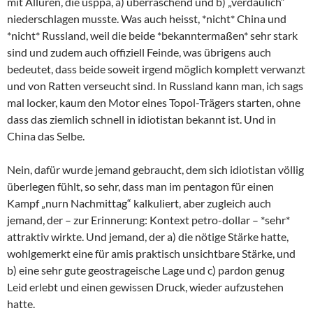
mit Allüren, die usppa, a) überraschend und b) „verdaulich“
niederschlagen musste. Was auch heisst, *nicht* China und
*nicht* Russland, weil die beide *bekanntermaßen* sehr stark
sind und zudem auch offiziell Feinde, was übrigens auch
bedeutet, dass beide soweit irgend möglich komplett verwanzt
und von Ratten verseucht sind. In Russland kann man, ich sags
mal locker, kaum den Motor eines Topol-Trägers starten, ohne
dass das ziemlich schnell in idiotistan bekannt ist. Und in
China das Selbe.
Nein, dafür wurde jemand gebraucht, dem sich idiotistan völlig
überlegen fühlt, so sehr, dass man im pentagon für einen
Kampf „nurn Nachmittag“ kalkuliert, aber zugleich auch
jemand, der – zur Erinnerung: Kontext petro-dollar – *sehr*
attraktiv wirkte. Und jemand, der a) die nötige Stärke hatte,
wohlgemerkt eine für amis praktisch unsichtbare Stärke, und
b) eine sehr gute geostrageische Lage und c) pardon genug
Leid erlebt und einen gewissen Druck, wieder aufzustehen
hatte.