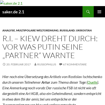
Zum
Inhalt
Suchen
saker.de 2.1
springen
PRIMÄR
MENÜ
ANALYSE
,
MULTIPOLARE WELTORDNUNG
,
RUSSLAND
,
UKROSTAN
R.I. – KIEW DREHT DURCH:
VOR WAS PUTIN SEINE
„PARTNER“ WARNTE
20. FEBRUAR 2017
RUSSOPHILUS
67 KOMMENTARE
Hier noch eine Übersetzung des Artikels von Rostislav Ischtschenko
durch unseren Teilnehmer
Artur
zum Thema dieser Tage (
Quelle
).
Eine Anmerkung noch vorab: Der russische FSB ist nicht wie oft
dargestellt eine Art KGB, also ein Geheimdienst, sondern entspricht
in etwa dem fbi der amis; bei uns entspräche er der
Zusammenlegung von bka und verfassungsschutz.