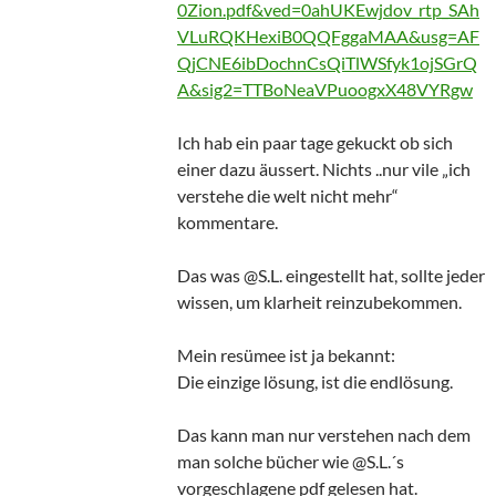
0Zion.pdf&ved=0ahUKEwjdov_rtp_SAh
VLuRQKHexiB0QQFggaMAA&usg=AF
QjCNE6ibDochnCsQiTlWSfyk1ojSGrQ
A&sig2=TTBoNeaVPuoogxX48VYRgw
Ich hab ein paar tage gekuckt ob sich
einer dazu äussert. Nichts ..nur vile „ich
verstehe die welt nicht mehr“
kommentare.
Das was @S.L. eingestellt hat, sollte jeder
wissen, um klarheit reinzubekommen.
Mein resümee ist ja bekannt:
Die einzige lösung, ist die endlösung.
Das kann man nur verstehen nach dem
man solche bücher wie @S.L.´s
vorgeschlagene pdf gelesen hat.