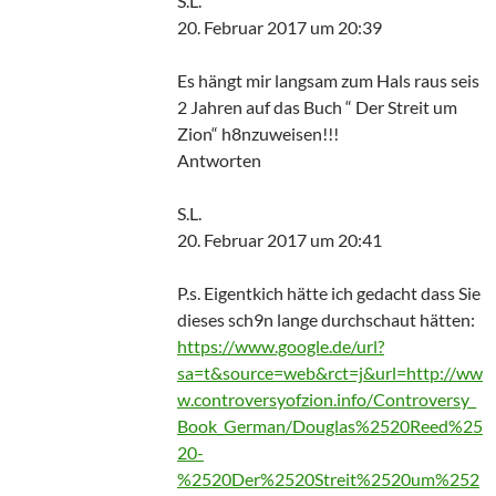
S.L.
20. Februar 2017 um 20:39
Es hängt mir langsam zum Hals raus seis
2 Jahren auf das Buch “ Der Streit um
Zion“ h8nzuweisen!!!
Antworten
S.L.
20. Februar 2017 um 20:41
P.s. Eigentkich hätte ich gedacht dass Sie
dieses sch9n lange durchschaut hätten:
https://www.google.de/url?
sa=t&source=web&rct=j&url=http://ww
w.controversyofzion.info/Controversy_
Book_German/Douglas%2520Reed%25
20-
%2520Der%2520Streit%2520um%252