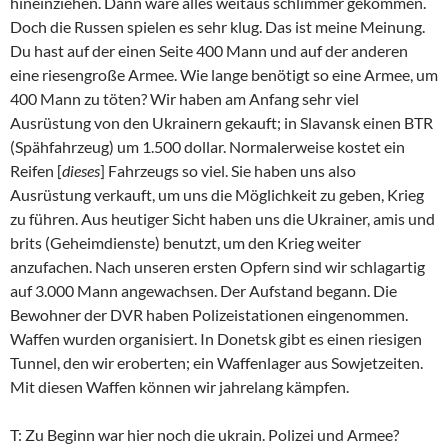
hineinziehen. Dann wäre alles weitaus schlimmer gekommen.
Doch die Russen spielen es sehr klug. Das ist meine Meinung.
Du hast auf der einen Seite 400 Mann und auf der anderen
eine riesengroße Armee. Wie lange benötigt so eine Armee, um
400 Mann zu töten? Wir haben am Anfang sehr viel
Ausrüstung von den Ukrainern gekauft; in Slavansk einen BTR
(Spähfahrzeug) um 1.500 dollar. Normalerweise kostet ein
Reifen [
dieses
] Fahrzeugs so viel. Sie haben uns also
Ausrüstung verkauft, um uns die Möglichkeit zu geben, Krieg
zu führen. Aus heutiger Sicht haben uns die Ukrainer, amis und
brits (Geheimdienste) benutzt, um den Krieg weiter
anzufachen. Nach unseren ersten Opfern sind wir schlagartig
auf 3.000 Mann angewachsen. Der Aufstand begann. Die
Bewohner der DVR haben Polizeistationen eingenommen.
Waffen wurden organisiert. In Donetsk gibt es einen riesigen
Tunnel, den wir eroberten; ein Waffenlager aus Sowjetzeiten.
Mit diesen Waffen können wir jahrelang kämpfen.
T: Zu Beginn war hier noch die ukrain. Polizei und Armee?