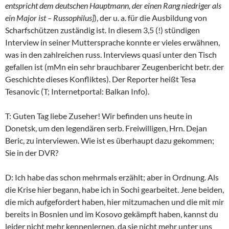
entspricht dem deutschen Hauptmann, der einen Rang niedriger als
ein Major ist – Russophilus]
), der u. a. für die Ausbildung von
Scharfschützen zuständig ist. In diesem 3,5 (!) stündigen
Interview in seiner Muttersprache konnte er vieles erwähnen,
was in den zahlreichen russ. Interviews quasi unter den Tisch
gefallen ist (mMn ein sehr brauchbarer Zeugenbericht betr. der
Geschichte dieses Konfliktes). Der Reporter heißt Tesa
Tesanovic (T; Internetportal: Balkan Info).
T: Guten Tag liebe Zuseher! Wir befinden uns heute in
Donetsk, um den legendären serb. Freiwilligen, Hrn. Dejan
Beric, zu interviewen. Wie ist es überhaupt dazu gekommen;
Sie in der DVR?
D: Ich habe das schon mehrmals erzählt; aber in Ordnung. Als
die Krise hier begann, habe ich in Sochi gearbeitet. Jene beiden,
die mich aufgefordert haben, hier mitzumachen und die mit mir
bereits in Bosnien und im Kosovo gekämpft haben, kannst du
leider nicht mehr kennenlernen, da sie nicht mehr unter uns