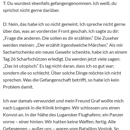
T: Du wurdest ebenfalls gefangengenommen. Ich weiß, du
sprichst nicht gerne darüber.
D: Nein, das habe ich so nicht gemeint. Ich spreche nicht gerne
über das, was an vorderster Front geschah. Ich sagte zu dir:
„Frage die anderen. Die sollen es dir erzählen.“ Die Zuseher
werden meinen: „Der erzählt irgendwelche Märchen.“ Als mir
Sachartschenko ein neues Gewehr schenkte, habe ich an einem
Tag 26 Scharfschützen erledigt. Da werden jetzt viele sagen:
„Das ist utopisch.“ Es lag nicht daran, dass ich so gut war;
sondern die so schlecht. Über solche Dinge möchte ich nicht
sprechen. Was die Gefangenschaft betrifft, so habe ich kein
Problem damit.
Ich war damals verwundet und mein Freund Graf wollte mich
nach Lugansk in die Klinik bringen. Wir schlossen uns einen
Konvoi an. In der Nähe des Lugansker Flughafens; ein Panzer
vorne – einer hinten. Wir hatten keine Waffen; fertig. Alle
Gefangenen – außer uns – waren vom Bataillon Vostok. So