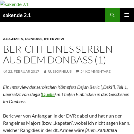
Zum
Inhalt
Suchen
saker.de 2.1
springen
PRIMÄR
MENÜ
ALLGEMEIN
,
DONBASS
,
INTERVIEW
BERICHT EINES SERBEN
AUS DEM DONBASS (1)
22. FEBRUAR 2017
RUSSOPHILUS
54 KOMMENTARE
Ein Interview des serbischen Kämpfers Dejan Beric („Deki“), Teil 1,
übersetzt von
sloga
(
Quelle
) mit tiefen Einblicken in das Geschehen
im Donbass.
Beric war von Anfang an in der DVR dabei und hat nun den
Rang eines Majors (bzw. „kapetan“, wobei ich nicht sagen kann,
welcher Rang dies in der dt. Armee wäre
[Anm. капита́н