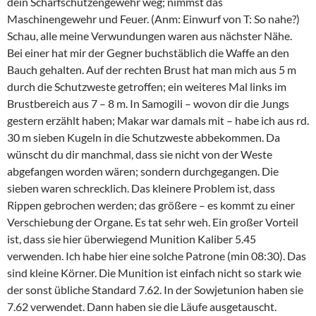
dein Scharfschützengewehr weg; nimmst das
Maschinengewehr und Feuer. (Anm: Einwurf von T: So nahe?)
Schau, alle meine Verwundungen waren aus nächster Nähe.
Bei einer hat mir der Gegner buchstäblich die Waffe an den
Bauch gehalten. Auf der rechten Brust hat man mich aus 5 m
durch die Schutzweste getroffen; ein weiteres Mal links im
Brustbereich aus 7 – 8 m. In Samogili – wovon dir die Jungs
gestern erzählt haben; Makar war damals mit – habe ich aus rd.
30 m sieben Kugeln in die Schutzweste abbekommen. Da
wünscht du dir manchmal, dass sie nicht von der Weste
abgefangen worden wären; sondern durchgegangen. Die
sieben waren schrecklich. Das kleinere Problem ist, dass
Rippen gebrochen werden; das größere – es kommt zu einer
Verschiebung der Organe. Es tat sehr weh. Ein großer Vorteil
ist, dass sie hier überwiegend Munition Kaliber 5.45
verwenden. Ich habe hier eine solche Patrone (min 08:30). Das
sind kleine Körner. Die Munition ist einfach nicht so stark wie
der sonst übliche Standard 7.62. In der Sowjetunion haben sie
7.62 verwendet. Dann haben sie die Läufe ausgetauscht.