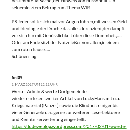
bestimmte Tatsache ,der Hinweis von Russophilus in
seinemletztem Beitrag zum Thema WIR.
PS Jeder sollte sich mal vor Augen führen,mit wessen Geld
und Ideologie der Drache das alles durchzieht,der dampft
vor sich hin mit Genüsslichkeit über diese Dummheit,…..
Oder am Ende sitzt der Nutznießer von allem,in einem
zum roten hause,….
Schönen Tag
fini09
1. MÄRZ 2017 UM 12:11 UHR
Werter Admin & werte Dorfgemeinde,
wieder ein lesenswerter Artikel von LuckyHans mit u.a.
Kriegsmaterial (Panzer) sowie die Blindheit einiger bis
vieler Generaele u.a., gerne zur weiteren Lese-Lektuere
und Kenntniserweiterung eingestellt:
https://dudeweblog.wordpress.com/2017/03/01/wueste-