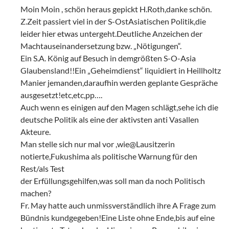
Moin Moin , schön heraus gepickt H.Roth,danke schön.
Z.Zeit passiert viel in der S-OstAsiatischen Politik,die
leider hier etwas untergeht.Deutliche Anzeichen der
Machtauseinandersetzung bzw. „Nötigungen“.
Ein S.A. König auf Besuch in demgrößten S-O-Asia
Glaubensland!!Ein „Geheimdienst“ liquidiert in Heillholtz
Manier jemanden,daraufhin werden geplante Gespräche
ausgesetzt!etc,etc,pp….
Auch wenn es einigen auf den Magen schlägt,sehe ich die
deutsche Politik als eine der aktivsten anti Vasallen
Akteure.
Man stelle sich nur mal vor ,wie@Lausitzerin
notierte,Fukushima als politische Warnung für den
Rest/als Test
der Erfüllungsgehilfen,was soll man da noch Politisch
machen?
Fr. May hatte auch unmissverständlich ihre A Frage zum
Bündnis kundgegeben!Eine Liste ohne Ende,bis auf eine