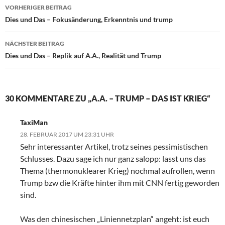
VORHERIGER BEITRAG
Beitragsnavigation
Dies und Das – Fokusänderung, Erkenntnis und trump
NÄCHSTER BEITRAG
Dies und Das – Replik auf A.A., Realität und Trump
30 KOMMENTARE ZU „A.A. – TRUMP – DAS IST KRIEG“
TaxiMan
28. FEBRUAR 2017 UM 23:31 UHR
Sehr interessanter Artikel, trotz seines pessimistischen
Schlusses. Dazu sage ich nur ganz salopp: lasst uns das
Thema (thermonuklearer Krieg) nochmal aufrollen, wenn
Trump bzw die Kräfte hinter ihm mit CNN fertig geworden
sind.
Was den chinesischen „Liniennetzplan“ angeht: ist euch