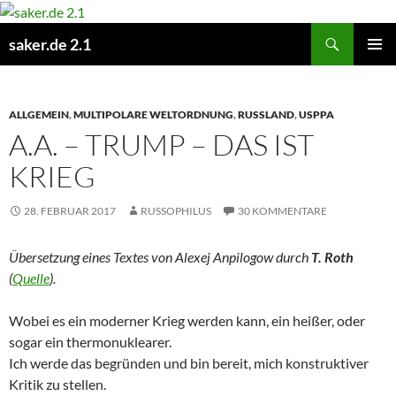
Zum
Inhalt
Suchen
saker.de 2.1
springen
PRIMÄR
MENÜ
ALLGEMEIN
,
MULTIPOLARE WELTORDNUNG
,
RUSSLAND
,
USPPA
A.A. – TRUMP – DAS IST
KRIEG
28. FEBRUAR 2017
RUSSOPHILUS
30 KOMMENTARE
Übersetzung eines Textes von Alexej Anpilogow durch
T. Roth
(
Quelle
).
Wobei es ein moderner Krieg werden kann, ein heißer, oder
sogar ein thermonuklearer.
Ich werde das begründen und bin bereit, mich konstruktiver
Kritik zu stellen.