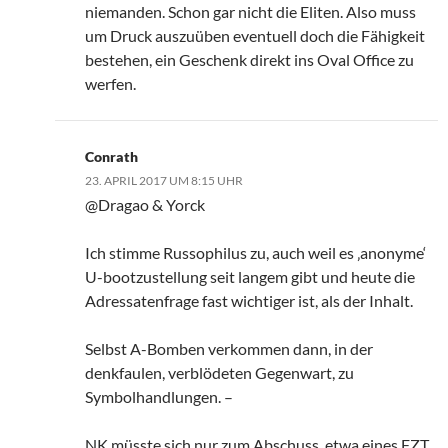
niemanden. Schon gar nicht die Eliten. Also muss
um Druck auszuüben eventuell doch die Fähigkeit
bestehen, ein Geschenk direkt ins Oval Office zu
werfen.
Conrath
23. APRIL 2017 UM 8:15 UHR
@Dragao & Yorck
Ich stimme Russophilus zu, auch weil es ‚anonyme‘
U-bootzustellung seit langem gibt und heute die
Adressatenfrage fast wichtiger ist, als der Inhalt.
Selbst A-Bomben verkommen dann, in der
denkfaulen, verblödeten Gegenwart, zu
Symbolhandlungen. –
NK müsste sich nur zum Abschuss, etwa eines FZT