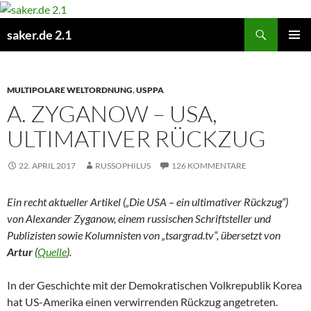
Zum
Inhalt
Suchen
saker.de 2.1
springen
PRIMÄR
MENÜ
MULTIPOLARE WELTORDNUNG
,
USPPA
A. ZYGANOW – USA,
ULTIMATIVER RÜCKZUG
22. APRIL 2017
RUSSOPHILUS
126 KOMMENTARE
Ein recht aktueller Artikel („Die USA – ein ultimativer Rückzug“)
von Alexander Zyganow, einem russischen Schriftsteller und
Publizisten sowie Kolumnisten von „tsargrad.tv“, übersetzt von
Artur
(
Quelle
).
In der Geschichte mit der Demokratischen Volkrepublik Korea
hat US-Amerika einen verwirrenden Rückzug angetreten.