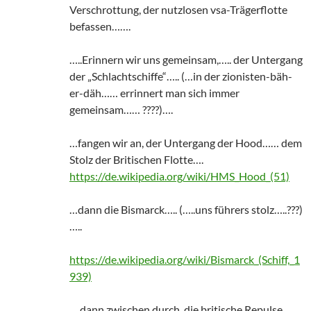
Verschrottung, der nutzlosen vsa-Trägerflotte
befassen…….
…..Erinnern wir uns gemeinsam,….. der Untergang
der „Schlachtschiffe“….. (…in der zionisten-bäh-
er-däh…… errinnert man sich immer
gemeinsam…… ????)….
…fangen wir an, der Untergang der Hood…… dem
Stolz der Britischen Flotte….
https://de.wikipedia.org/wiki/HMS_Hood_(51)
…dann die Bismarck….. (…..uns führers stolz…..???)
…..
https://de.wikipedia.org/wiki/Bismarck_(Schiff,_1
939)
….dann zwischen durch, die britische Repulse….