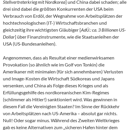
Stellvertreterkrieg mit Nordkorea
] und China dabei schaden; alle
drei sind dabei die größten Konkurrenten der USA beim
Verbrauch von Erdöl, der Wegnahme von Arbeitsplätzen der
hochtechnologischen (IT-) Wirtschaftsbranchen und
gleichzeitig ihre wichtigsten Gläubiger [
AdÜ.: ca. 3 Billionen US-
Dollar
] über Finanzinstrumente, wie die Staatsanleihen der
USA (US-Bundesanleihen).
Angenommen, dass als Resultat einer medienwirksamen
Provokation (so ähnlich wie im Golf von Tonkin) die
Amerikaner mit minimalen (für sich annehmbaren) Verlusten
und Image-Kosten die Wirtschaft Südkoreas und Japans
versenken, und China als Folge dieses Krieges und als
Erfüllungsgehilfe des nordkoreanischen Kim-Regimes
(schlimmer als Hitler!) sanktioniert wird. Was gewinnen in
diesem Fall die Vereinigten Staaten? Im Sinne der Rückkehr
von Arbeitsplätzen nach US-Amerika – absolut gar nichts.
Null! Oder sogar minus. Während des Zweiten Weltkrieges
gab es keine Alternativen zum „sicheren Hafen hinter dem