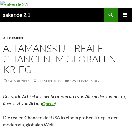
Zum
Inhalt
Suchen
saker.de 2.1
springen
PRIMÄR
MENÜ
ALLGEMEIN
A. TAMANSKIJ – REALE
CHANCEN IM GLOBALEN
KRIEG
14. MAI 2017
RUSSOPHILUS
125 KOMMENTARE
Der dritte Artikel in einer Serie von drei von Alexander Tamanskij,
übersetzt von
Artur
(
Quelle
)
Die realen Chancen der USA in einem großen Krieg in der
modernen, globalen Welt