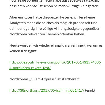
noch reale Sorgen gemacht habe dass soetwas tatsächlich
passieren könnte. Ist schon ne merkwürdige Zeit gerade.
Aber ein gutes hatte die ganze Hysterie: ich lese keine
Analysten mehr, die solches als möglich prophezeit und
damit endgültig ihre völlige Ahnungslosigkeit gegenüber
Nordkorea relevanten Themen offenbar haben.
Heute wurden wir wieder einmal daran erinnert, warum es
keinen Krieg gibt:
https://de.sputniknews.com/politik/2017051431574886
4-nordkorea-rakete-test/
Nordkoreas „Guam-Express“ ist startbereit:
http://38north.org/2017/05/jschilling051417/
(engl.)