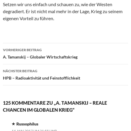
Setzen wir uns einfach und schauen zu, wie der Westen
degradiert. Er ist nicht mal mehr in der Lage, Krieg zu seinem
eigenen Vorteil zu führen.
VORHERIGER BEITRAG
Beitragsnavigation
A. Tamanskij – Globaler Wirtschaftskrieg
NÄCHSTER BEITRAG
HPB – Radioaktivität und Feinstofflichkeit
125 KOMMENTARE ZU „A. TAMANSKIJ – REALE
CHANCEN IM GLOBALEN KRIEG“
Russophilus
14. MAI 2017 UM 21:55 UHR