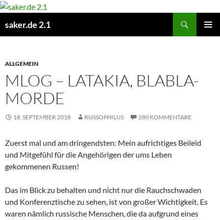
Zum
Inhalt
Suchen
saker.de 2.1
springen
PRIMÄR
MENÜ
ALLGEMEIN
MLOG – LATAKIA, BLABLA-
MORDE
18. SEPTEMBER 2018
RUSSOPHILUS
280 KOMMENTARE
Zuerst mal und am dringendsten: Mein aufrichtiges Beileid
und Mitgefühl für die Angehörigen der ums Leben
gekommenen Russen!
Das im Blick zu behalten und nicht nur die Rauchschwaden
und Konferenztische zu sehen, ist von großer Wichtigkeit. Es
waren nämlich russische Menschen, die da aufgrund eines