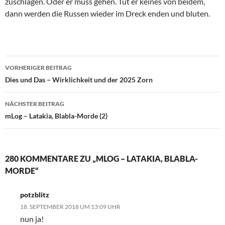
zuschlagen. Oder er muss gehen. Tut er keines von beidem,
dann werden die Russen wieder im Dreck enden und bluten.
VORHERIGER BEITRAG
Beitragsnavigation
Dies und Das – Wirklichkeit und der 2025 Zorn
NÄCHSTER BEITRAG
mLog – Latakia, Blabla-Morde (2)
280 KOMMENTARE ZU „MLOG – LATAKIA, BLABLA-
MORDE“
potzblitz
18. SEPTEMBER 2018 UM 13:09 UHR
nun ja!