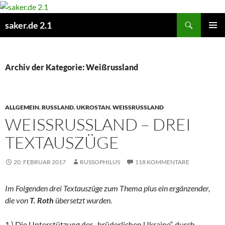
Zum
Inhalt
Suchen
saker.de 2.1
springen
PRIMÄR
MENÜ
Archiv der Kategorie: Weißrussland
ALLGEMEIN
,
RUSSLAND
,
UKROSTAN
,
WEISSRUSSLAND
WEISSRUSSLAND – DREI T
EXTAUSZÜGE
20. FEBRUAR 2017
RUSSOPHILUS
118 KOMMENTARE
Im Folgenden drei Textauszüge zum Thema plus ein ergänzender,
die von
T. Roth
übersetzt wurden.
1.) Die Unterstützung der „brüderlichen Ukraine“ durch