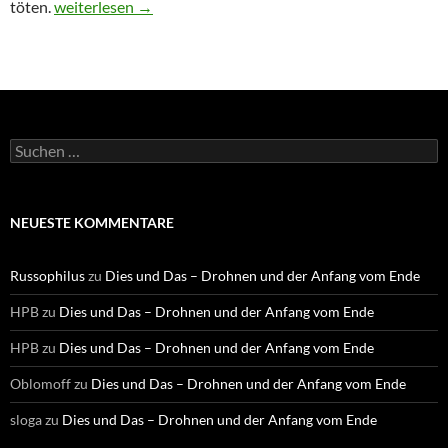
töten.
Weißrussland – drei Textauszüge
weiterlesen
→
S
u
c
h
e
NEUESTE KOMMENTARE
n
n
a
Russophilus
zu
Dies und Das – Drohnen und der Anfang vom Ende
c
h
HPB
zu
Dies und Das – Drohnen und der Anfang vom Ende
:
HPB
zu
Dies und Das – Drohnen und der Anfang vom Ende
Oblomoff
zu
Dies und Das – Drohnen und der Anfang vom Ende
sloga
zu
Dies und Das – Drohnen und der Anfang vom Ende