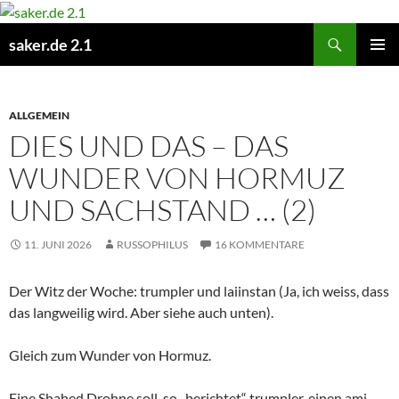
Zum
Inhalt
Suchen
saker.de 2.1
springen
PRIMÄR
MENÜ
ALLGEMEIN
DIES UND DAS – DAS
WUNDER VON HORMUZ
UND SACHSTAND … (2)
11. JUNI 2026
RUSSOPHILUS
16 KOMMENTARE
Der Witz der Woche: trumpler und laiinstan (Ja, ich weiss, dass
das langweilig wird. Aber siehe auch unten).
Gleich zum Wunder von Hormuz.
Eine Shahed Drohne soll, so „berichtet“ trumpler, einen ami