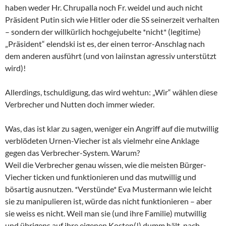
haben weder Hr. Chrupalla noch Fr. weidel und auch nicht
Präsident Putin sich wie Hitler oder die SS seinerzeit verhalten
– sondern der willkürlich hochgejubelte *nicht* (legitime)
„Präsident“ elendski ist es, der einen terror-Anschlag nach
dem anderen ausführt (und von laiinstan agressiv unterstützt
wird)!
Allerdings, tschuldigung, das wird wehtun: „Wir“ wählen diese
Verbrecher und Nutten doch immer wieder.
Was, das ist klar zu sagen, weniger ein Angriff auf die mutwillig
verblödeten Urnen-Viecher ist als vielmehr eine Anklage
gegen das Verbrecher-System. Warum?
Weil die Verbrecher genau wissen, wie die meisten Bürger-
Viecher ticken und funktionieren und das mutwillig und
bösartig ausnutzen. *Verstünde* Eva Mustermann wie leicht
sie zu manipulieren ist, würde das nicht funktionieren – aber
sie weiss es nicht. Weil man sie (und ihre Familie) mutwillig
und übrigens auf ihre eigenen Kosten(!) dumm hält, nach