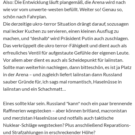
Also: Die Entwicklung läuft plangemäß, die Arena wird nach
wie vor vom unwerte-westen befüllt. Weiter so! Genau so,
schön nach Fahrplan.
Die derzeitige ukro-terror Situation drängt darauf, sozusagen
mal lecker Kuchen zu servieren, einen kleinen Ausflug zu
machen, und *deshalb* wird Präsident Putin auch zuschlagen.
Das verkrüppelt die ukro terror-Fähigkeit und dient auch als
erfreuliches Ventil für aufgestaute Gefühle der eigenen Leute.
Vor allem aber dient es auch als Scheidepunkt für laiinstan.
Sollte man weiterhin nachlegen, dann bitteschön, es ist ja Platz
in der Arena – und zugleich liefert laiinstan dann Russland
sauber Gründe für, ich sags mal romantisch, Haselnüsse in
laiinstan und ein Schachmatt…
Eines sollte klar sein. Russland *kann* noch ein paar brennende
Raffinerien wegstecken – aber können britland, macronistan
und merzistan Haselnüsse und notfalls auch taktische
Nuklear-Schläge wegstecken? Plus anschließend Reparations-
und Strafzahlungen in erschreckender Höhe?