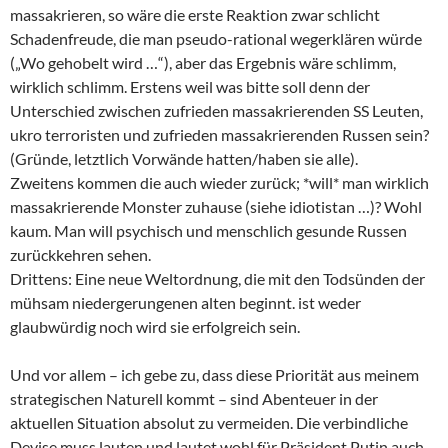
massakrieren, so wäre die erste Reaktion zwar schlicht
Schadenfreude, die man pseudo-rational wegerklären würde
(„Wo gehobelt wird …“), aber das Ergebnis wäre schlimm,
wirklich schlimm. Erstens weil was bitte soll denn der
Unterschied zwischen zufrieden massakrierenden SS Leuten,
ukro terroristen und zufrieden massakrierenden Russen sein?
(Gründe, letztlich Vorwände hatten/haben sie alle).
Zweitens kommen die auch wieder zurück; *will* man wirklich
massakrierende Monster zuhause (siehe idiotistan …)? Wohl
kaum. Man will psychisch und menschlich gesunde Russen
zurückkehren sehen.
Drittens: Eine neue Weltordnung, die mit den Todsünden der
mühsam niedergerungenen alten beginnt. ist weder
glaubwürdig noch wird sie erfolgreich sein.
Und vor allem – ich gebe zu, dass diese Priorität aus meinem
strategischen Naturell kommt – sind Abenteuer in der
aktuellen Situation absolut zu vermeiden. Die verbindliche
Devise muss lauten und lautet wohl für Präsident Putin auch