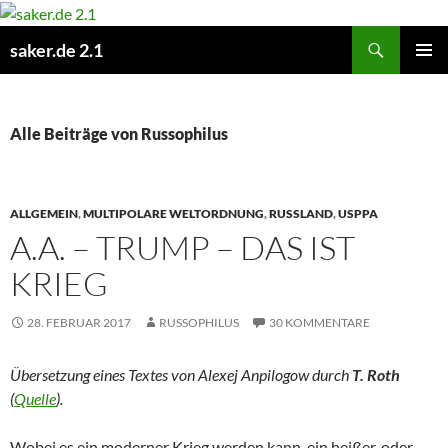
Zum
Inhalt
Suchen
saker.de 2.1
springen
PRIMÄR
MENÜ
Alle Beiträge von Russophilus
ALLGEMEIN
,
MULTIPOLARE WELTORDNUNG
,
RUSSLAND
,
USPPA
A.A. – TRUMP – DAS IST
KRIEG
28. FEBRUAR 2017
RUSSOPHILUS
30 KOMMENTARE
Übersetzung eines Textes von Alexej Anpilogow durch
T. Roth
(
Quelle
).
Wobei es ein moderner Krieg werden kann, ein heißer, oder