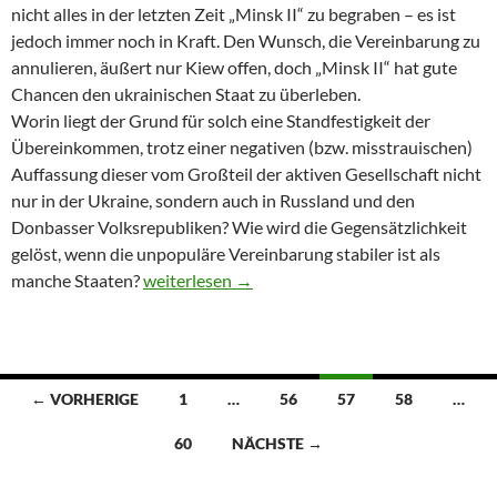
nicht alles in der letzten Zeit „Minsk II“ zu begraben – es ist
jedoch immer noch in Kraft. Den Wunsch, die Vereinbarung zu
annulieren, äußert nur Kiew offen, doch „Minsk II“ hat gute
Chancen den ukrainischen Staat zu überleben.
Worin liegt der Grund für solch eine Standfestigkeit der
Übereinkommen, trotz einer negativen (bzw. misstrauischen)
Auffassung dieser vom Großteil der aktiven Gesellschaft nicht
nur in der Ukraine, sondern auch in Russland und den
Donbasser Volksrepubliken? Wie wird die Gegensätzlichkeit
gelöst, wenn die unpopuläre Vereinbarung stabiler ist als
manche Staaten?
R.I. – 2 jahre M2 – weder Frieden noch Krieg
weiterlesen
→
← VORHERIGE
1
…
56
57
58
…
Beitragsnavigation
60
NÄCHSTE →