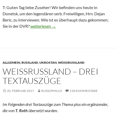
T: Guten Tag liebe Zuseher! Wir befinden uns heute in
Donetsk, um den legendären serb. Freiwilligen, Hrn. Dejan
Beric, zu interviewen. Wie ist es überhaupt dazu gekommen;
Sie in der DVR?
Bericht eines Serben aus dem Donbass (1)
weiterlesen
→
ALLGEMEIN
,
RUSSLAND
,
UKROSTAN
,
WEISSRUSSLAND
WEISSRUSSLAND – DREI T
EXTAUSZÜGE
20. FEBRUAR 2017
RUSSOPHILUS
118 KOMMENTARE
Im Folgenden drei Textauszüge zum Thema plus ein ergänzender,
die von
T. Roth
übersetzt wurden.