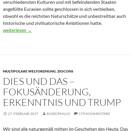
verschiedensten Kulturen und mit befeindenden Staaten
angefüllte Eurasien sollte geschlossen in sich verbleiben,
obwohl es die reichsten Naturschätze und unbestreitbar auch
historische und zivilisatorische Ambitionen hatte.
A.A. – Trump – das ist Krieg
weiterlesen
→
MULTIPOLARE WELTORDNUNG
,
ZIOCONS
DIES UND DAS –
FOKUSÄNDERUNG,
ERKENNTNIS UND TRUMP
27. FEBRUAR 2017
RUSSOPHILUS
179 KOMMENTARE
Wir sind alle naturgemäß mitten im Geschehen des Heute. Das