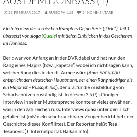
AUS DEM DONBASS (1)
22. FEBRUAR 2017
RUSSOPHILUS
54 KOMMENTARE
Ein Interview des serbischen Kämpfers Dejan Beric („Deki“), Teil 1,
übersetzt von
sloga
(
Quelle
) mit tiefen Einblicken in das Geschehen
im Donbass.
Beric war von Anfang an in der DVR dabei und hat nun den
Rang eines Majors (bzw. „kapetan“, wobei ich nicht sagen kann,
welcher Rang dies in der dt. Armee wäre
[Anm. капита́н
entspricht dem deutschen Hauptmann, der einen Rang niedriger als
ein Major ist – Russophilus]
), der u. a. für die Ausbildung von
Scharfschützen zuständig ist. In diesem 3,5 (!) stündigen
Interview in seiner Muttersprache konnte er vieles erwähnen,
was in den zahlreichen russ. Interviews quasi unter den Tisch
gefallen ist (mMn ein sehr brauchbarer Zeugenbericht betr. der
Geschichte dieses Konfliktes). Der Reporter heißt Tesa
Tesanovic (T; Internetportal: Balkan Info).