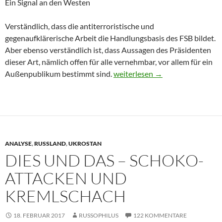
Ein Signal an den Westen
Verständlich, dass die antiterroristische und
gegenaufklärerische Arbeit die Handlungsbasis des FSB bildet.
Aber ebenso verständlich ist, dass Aussagen des Präsidenten
dieser Art, nämlich offen für alle vernehmbar, vor allem für ein
Außenpublikum bestimmt sind.
R.I. – Kiew dreht durch: Vor was
weiterlesen
→
ANALYSE
,
RUSSLAND
,
UKROSTAN
DIES UND DAS – SCHOKO-
ATTACKEN UND
KREMLSCHACH
18. FEBRUAR 2017
RUSSOPHILUS
122 KOMMENTARE