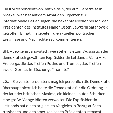
Ein Korrespondent von BaltNews.lv, der auf Dienstreise in
Moskau war, hat auf dem Arbat den Experten für
internationale Beziehungen, die bekannte Medienperson, den
Präsidenten des Institutes Naher Osten, Jewgenij Satanowski,
getroffen. Er hat ihn gebeten, die aktuellen politischen
Ereignisse und Nachrichten zu kommentieren.
BN: – Jewgenij Janowitsch, wie stehen Sie zum Ausspruch der
demokratisch gewählten Expräsidentin Lettlands, Vaira Vike-
Freiberga, die das Treffen Putins und Trumps „das Treffen
zweier Gorillas im Dschungel“ nannte?
J.S.: – Sie verstehen, erstens mag ich persönlich die Demokratie
überhaupt nicht. Ich halte die Demokratie für die Ordnung, in
der laut der britischen Maxime, ein kleiner Haufen Schurken
eine große Menge Idioten verwaltet. Die Expräsidentin
Lettlands hat einen originellen Vergleich in Bezug auf den
russischen und den amerikanischen Präsidenten gemacht –