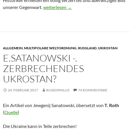
Historiker erhielten ein völlig verzerrtes und aberwitziges Bild
unserer Gegenwart.
Dies und Das – Fokusänderung, Erkenntnis
weiterlesen
→
ALLGEMEIN
,
MULTIPOLARE WELTORDNUNG
,
RUSSLAND
,
UKROSTAN
E.SATANOWSKI -.
ZERBRECHENDES
UKROSTAN?
24. FEBRUAR 2017
RUSSOPHILUS
74 KOMMENTARE
Ein Artikel von Jewgenij Sanatowski, übersetzt von
T. Roth
(
Quelle
)
Die Ukraine kann in Teile zerbrechen!