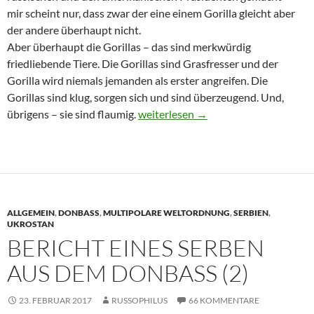
mir scheint nur, dass zwar der eine einem Gorilla gleicht aber
der andere überhaupt nicht.
Aber überhaupt die Gorillas – das sind merkwürdig
friedliebende Tiere. Die Gorillas sind Grasfresser und der
Gorilla wird niemals jemanden als erster angreifen. Die
Gorillas sind klug, sorgen sich und sind überzeugend. Und,
übrigens – sie sind flaumig.
E.Satanowski -. Zerbrechendes ukro
weiterlesen
→
ALLGEMEIN
,
DONBASS
,
MULTIPOLARE WELTORDNUNG
,
SERBIEN
,
UKROSTAN
BERICHT EINES SERBEN
AUS DEM DONBASS (2)
23. FEBRUAR 2017
RUSSOPHILUS
66 KOMMENTARE