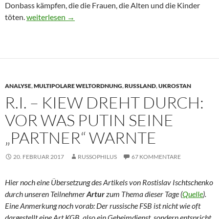
Donbass kämpfen, die die Frauen, die Alten und die Kinder
töten.
Weißrussland – drei Textauszüge
weiterlesen
→
ANALYSE
,
MULTIPOLARE WELTORDNUNG
,
RUSSLAND
,
UKROSTAN
R.I. – KIEW DREHT DURCH:
VOR WAS PUTIN SEINE
„PARTNER“ WARNTE
20. FEBRUAR 2017
RUSSOPHILUS
67 KOMMENTARE
Hier noch eine Übersetzung des Artikels von Rostislav Ischtschenko
durch unseren Teilnehmer
Artur
zum Thema dieser Tage (
Quelle
).
Eine Anmerkung noch vorab: Der russische FSB ist nicht wie oft
dargestellt eine Art KGB, also ein Geheimdienst, sondern entspricht