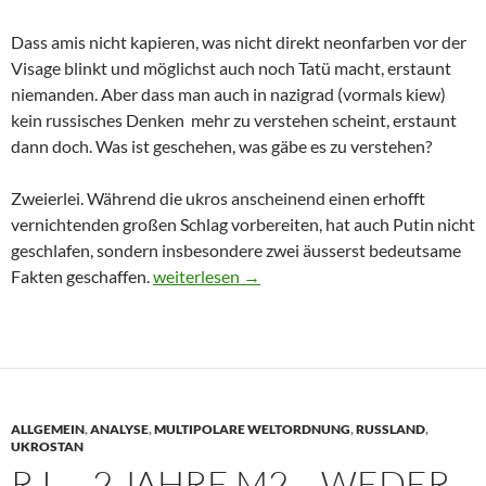
Dass amis nicht kapieren, was nicht direkt neonfarben vor der
Visage blinkt und möglichst auch noch Tatü macht, erstaunt
niemanden. Aber dass man auch in nazigrad (vormals kiew)
kein russisches Denken mehr zu verstehen scheint, erstaunt
dann doch. Was ist geschehen, was gäbe es zu verstehen?
Zweierlei. Während die ukros anscheinend einen erhofft
vernichtenden großen Schlag vorbereiten, hat auch Putin nicht
geschlafen, sondern insbesondere zwei äusserst bedeutsame
Fakten geschaffen.
Dies und Das – Schoko-Attacken und Kreml
weiterlesen
→
ALLGEMEIN
,
ANALYSE
,
MULTIPOLARE WELTORDNUNG
,
RUSSLAND
,
UKROSTAN
R.I. – 2 JAHRE M2 – WEDER