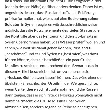
im Kremls und innerhalb Präsident Putins engstem Zirkel
(oder in dessen Nähe) darüber anders denken. Daher ist es,
angesichts dessen, dass Russlands offizielle Erklärung
präzise formuliert hat, wie es auf eine
Bedrohung seiner
Soldaten
in Syrien reagieren würde, schrecklicherweise
möglich, dass die Putschelemente des ‘tiefen Staates’, die
die Kontrolle über das Pentagon und den US-Einsatz in
Syrien übernommen haben, „das Wasser prüfen“ wollen und
sehen, wie weit sie damit gehen können, Russland zu
„beschämen“ und es und Syrien zu „bestrafen“, was dazu
führen könnte, dass sie beschließen, ein paar Cruise
Missiles zu schicken, entsprechend dem Szenario, das in
diesem Artikel beschrieben ist, um zu sehen, ob sie
„Moskaus Bluff platzen lassen“ können. Das wäre einer der
übelsten Fälle schlechten Urteils in der Weltgeschichte,
wenn Carter diesen Schritt unternähme und die Russen
dann zeigen, dass er sich irrte, da Moskau womöglich nicht
damit haltmacht, die Cruise Missiles über Syrien
abzuschießen, sondern sogar eine Reihe seiner eigenen