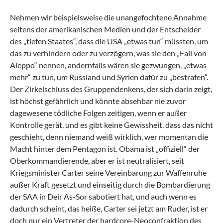
Nehmen wir beispielsweise die unangefochtene Annahme
seitens der amerikanischen Medien und der Entscheider
des „tiefen Staates“, dass die USA „etwas tun“ müssten, um
das zu verhindern oder zu verzögern, was sie den „Fall von
Aleppo“ nennen, andernfalls wären sie gezwungen, „etwas
mehr“ zu tun, um Russland und Syrien dafür zu „bestrafen“.
Der Zirkelschluss des Gruppendenkens, der sich darin zeigt,
ist höchst gefährlich und könnte absehbar nie zuvor
dagewesene tödliche Folgen zeitigen, wenn er außer
Kontrolle gerät, und es gibt keine Gewissheit, dass das nicht
geschieht, denn niemand weiß wirklich, wer momentan die
Macht hinter dem Pentagon ist. Obama ist „offiziell“ der
Oberkommandierende, aber er ist neutralisiert, seit
Kriegsminister Carter seine Vereinbarung zur Waffenruhe
außer Kraft gesetzt und einseitig durch die Bombardierung
der SAA in Deir As-Sor sabotiert hat, und auch wenn es
dadurch scheint, das heiße, Carter sei jetzt am Ruder, ist er
doch nur ein Vertreter der hardcore-Neoconfraktion des