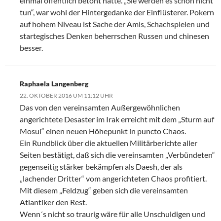
einmal öffentlich betont hatte. „Sie werden es schon nicht
tun“, war wohl der Hintergedanke der Einflüsterer. Pokern
auf hohem Niveau ist Sache der Amis, Schachspielen und
startegisches Denken beherrschen Russen und chinesen
besser.
Raphaela Langenberg
22. OKTOBER 2016 UM 11:12 UHR
Das von den vereinsamten Außergewöhnlichen
angerichtete Desaster im Irak erreicht mit dem „Sturm auf
Mosul“ einen neuen Höhepunkt in puncto Chaos.
Ein Rundblick über die aktuellen Militärberichte aller
Seiten bestätigt, daß sich die vereinsamten „Verbündeten“
gegenseitig stärker bekämpfen als Daesh, der als
„lachender Dritter“ vom angerichteten Chaos profitiert.
Mit diesem „Feldzug“ geben sich die vereinsamten
Atlantiker den Rest.
Wenn´s nicht so traurig wäre für alle Unschuldigen und