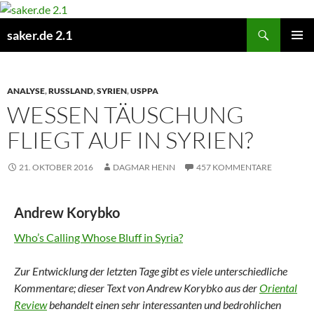
Zum
Inhalt
Suchen
saker.de 2.1
springen
PRIMÄR
MENÜ
ANALYSE
,
RUSSLAND
,
SYRIEN
,
USPPA
WESSEN TÄUSCHUNG
FLIEGT AUF IN SYRIEN?
21. OKTOBER 2016
DAGMAR HENN
457 KOMMENTARE
Andrew Korybko
Who’s Calling Whose Bluff in Syria?
Zur Entwicklung der letzten Tage gibt es viele unterschiedliche
Kommentare; dieser Text von Andrew Korybko aus der
Oriental
Review
behandelt einen sehr interessanten und bedrohlichen