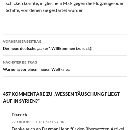
schicken könnte, in gleichem Maß gegen die Flugzeuge oder
Schiffe, von denen sie gestartet wurden.
VORHERIGER BEITRAG
Beitragsnavigation
Der neue deutsche „saker“. Willkommen (zurück)!
NÄCHSTER BEITRAG
Warnung vor einem neuen Weltkrieg
457 KOMMENTARE ZU „WESSEN TÄUSCHUNG FLIEGT
AUF IN SYRIEN?“
Dietrich
22. OKTOBER 2016 UM 5:09 UHR
Danke auch an Dagmar Henn für den übersetzten Artikel,