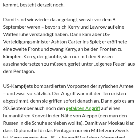
kommt, besteht derzeit noch.
Damit sind wir wieder da angelangt, wo wir vor dem 9.
September waren – bevor sich Kerry und Lawrow auf eine
Waffenruhe verständigt haben. Dann kam aber US-
Verteidigungsminister Ashton Carter ins Spiel; er eröffnete
eine zweite Front und zwang Kerry, an beiden Fronten zu
kämpfen. Kerry, der glaubte, sich nur mit den Russen
auseinandersetzen zu müssen, geriet unter „eigenes Feuer“ aus
dem Pentagon.
US-Kampfjets bombardierten Vorposten der syrischen Armee
– und zwar vorsätzlich. Der Angriff war mit den Terroristen
abgestimmt, denn sie griffen sofort danach an. Dann gab es am
20. September auch noch den
gefakten Angriff
auf einen
humanitären Konvoi in der Nähe von Aleppo (den man den
Russen in die Schuhe schieben wollte). Damit war Moskau klar,
dass Diplomatie für das Pentagon nur ein Mittel zum Zweck
ist. Kerry musste den US-Luftangriff (auf den y Vorposten)