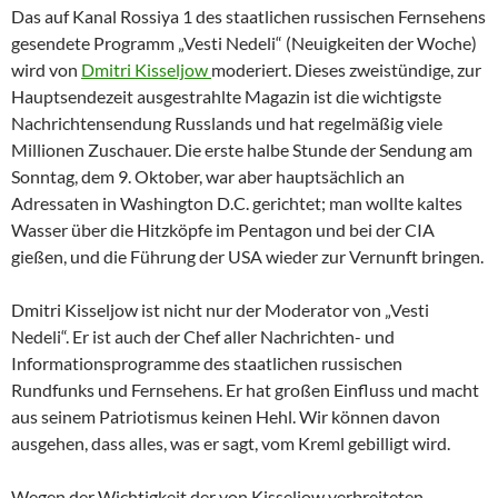
Das auf Kanal Rossiya 1 des staatlichen russischen Fernsehens
gesendete Programm „Vesti Nedeli“ (Neuigkeiten der Woche)
wird von
Dmitri Kisseljow
moderiert. Dieses zweistündige, zur
Hauptsendezeit ausgestrahlte Magazin ist die wichtigste
Nachrichtensendung Russlands und hat regelmäßig viele
Millionen Zuschauer. Die erste halbe Stunde der Sendung am
Sonntag, dem 9. Oktober, war aber hauptsächlich an
Adressaten in Washington D.C. gerichtet; man wollte kaltes
Wasser über die Hitzköpfe im Pentagon und bei der CIA
gießen, und die Führung der USA wieder zur Vernunft bringen.
Dmitri Kisseljow ist nicht nur der Moderator von „Vesti
Nedeli“. Er ist auch der Chef aller Nachrichten- und
Informationsprogramme des staatlichen russischen
Rundfunks und Fernsehens. Er hat großen Einfluss und macht
aus seinem Patriotismus keinen Hehl. Wir können davon
ausgehen, dass alles, was er sagt, vom Kreml gebilligt wird.
Wegen der Wichtigkeit der von Kisseljow verbreiteten