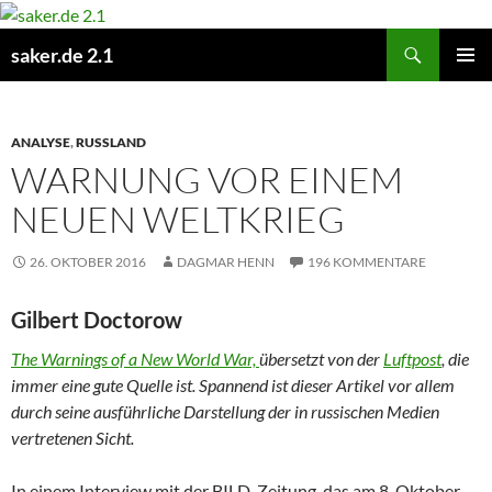
Zum
Inhalt
Suchen
saker.de 2.1
springen
PRIMÄR
MENÜ
ANALYSE
,
RUSSLAND
WARNUNG VOR EINEM
NEUEN WELTKRIEG
26. OKTOBER 2016
DAGMAR HENN
196 KOMMENTARE
Gilbert Doctorow
The Warnings of a New World War,
übersetzt von der
Luftpost
, die
immer eine gute Quelle ist. Spannend ist dieser Artikel vor allem
durch seine ausführliche Darstellung der in russischen Medien
vertretenen Sicht.
In einem Interview mit der BILD-Zeitung, das am 8. Oktober