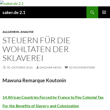
Zum
Inhalt
Suchen
saker.de 2.1
springen
PRIMÄR
MENÜ
ALLGEMEIN
,
ANALYSE
STEUERN FÜR DIE
WOHLTATEN DER
SKLAVEREI
30. OKTOBER 2016
DAGMAR HENN
323 KOMMENTARE
Mawuna Remarque Koutonin
14 African Countries Forced by France to Pay Colonial Tax
For the Benefits of Slavery and Colonization