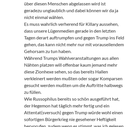
über diesen Menschen abgelassen wird ist
geradezu unglaublich und dabei können wir da ja
nicht einmal wählen.
Es muss wahrlich verherend für Killary aussehen,
dass unsere Lügenmedien gerade in den letzten
Tagen derart auftrumpfen und gegen Trump ins Feld
gehen, das kann nicht mehr nur mit vorauseilendem
Gehorsam zu tun haben.
Während Trumps Wahlveranstaltungen aus allen
Nähten platzen will offenbar kaum jemand mehr
diese Zionhexe sehen, so das bereits Hallen
verkleinert werden mußten oder sogar Komparsen
gesucht werden mußten um die Auftritte halbwegs
zu füllen.
Wie Russophilus bereits so schön ausgeführt hat,
der Hegemon hat täglich mehr fertig und ein
Attentat(sversuch) gegen Trump würde wohl einen
sofortigen Bürgerkrieg nie gesehener Heftigkeit
hervorufen, zudem wenn es stimmt, was ich gelesen