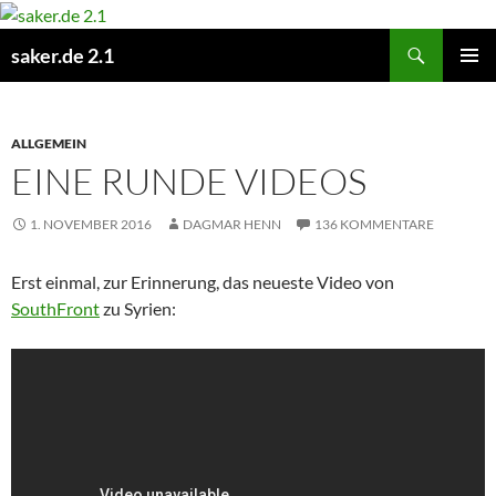
Zum
Inhalt
Suchen
saker.de 2.1
springen
PRIMÄR
MENÜ
ALLGEMEIN
EINE RUNDE VIDEOS
1. NOVEMBER 2016
DAGMAR HENN
136 KOMMENTARE
Erst einmal, zur Erinnerung, das neueste Video von
SouthFront
zu Syrien: