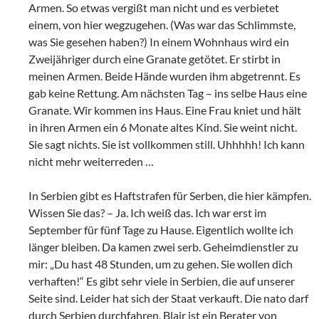
Armen. So etwas vergißt man nicht und es verbietet
einem, von hier wegzugehen. (Was war das Schlimmste,
was Sie gesehen haben?) In einem Wohnhaus wird ein
Zweijähriger durch eine Granate getötet. Er stirbt in
meinen Armen. Beide Hände wurden ihm abgetrennt. Es
gab keine Rettung. Am nächsten Tag – ins selbe Haus eine
Granate. Wir kommen ins Haus. Eine Frau kniet und hält
in ihren Armen ein 6 Monate altes Kind. Sie weint nicht.
Sie sagt nichts. Sie ist vollkommen still. Uhhhhh! Ich kann
nicht mehr weiterreden …
In Serbien gibt es Haftstrafen für Serben, die hier kämpfen.
Wissen Sie das? – Ja. Ich weiß das. Ich war erst im
September für fünf Tage zu Hause. Eigentlich wollte ich
länger bleiben. Da kamen zwei serb. Geheimdienstler zu
mir: „Du hast 48 Stunden, um zu gehen. Sie wollen dich
verhaften!“ Es gibt sehr viele in Serbien, die auf unserer
Seite sind. Leider hat sich der Staat verkauft. Die nato darf
durch Serbien durchfahren, Blair ist ein Berater von