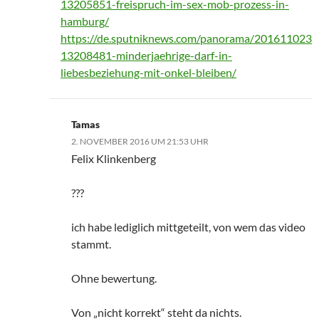
13205851-freispruch-im-sex-mob-prozess-in-
hamburg/
https://de.sputniknews.com/panorama/201611023
13208481-minderjaehrige-darf-in-
liebesbeziehung-mit-onkel-bleiben/
Tamas
2. NOVEMBER 2016 UM 21:53 UHR
Felix Klinkenberg
???
ich habe lediglich mittgeteilt, von wem das video
stammt.
Ohne bewertung.
Von „nicht korrekt“ steht da nichts.