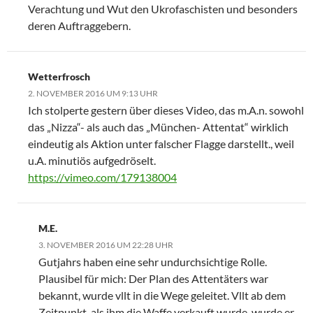
Verachtung und Wut den Ukrofaschisten und besonders
deren Auftraggebern.
Wetterfrosch
2. NOVEMBER 2016 UM 9:13 UHR
Ich stolperte gestern über dieses Video, das m.A.n. sowohl
das „Nizza“- als auch das „München- Attentat“ wirklich
eindeutig als Aktion unter falscher Flagge darstellt., weil
u.A. minutiös aufgedröselt.
https://vimeo.com/179138004
M.E.
3. NOVEMBER 2016 UM 22:28 UHR
Gutjahrs haben eine sehr undurchsichtige Rolle.
Plausibel für mich: Der Plan des Attentäters war
bekannt, wurde vllt in die Wege geleitet. Vllt ab dem
Zeitpunkt, als ihm die Waffe verkauft wurde, wurde er