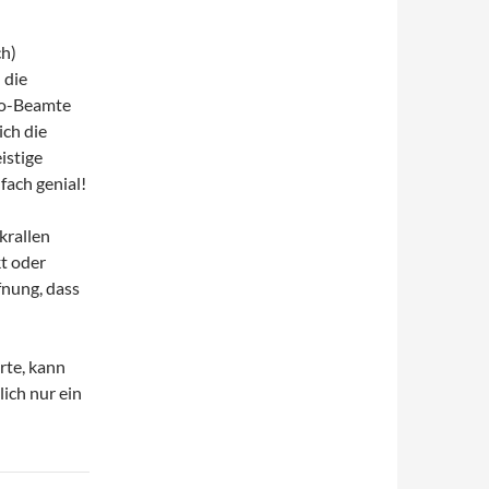
ch)
 die
ro-Beamte
ich die
istige
fach genial!
krallen
t oder
fnung, dass
rte, kann
ich nur ein