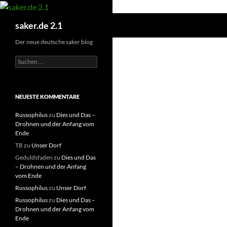
Zum
Inhalt
Suchen
saker.de 2.1
springen
Der neue deutsche saker blog
S
u
c
h
e
NEUESTE KOMMENTARE
n
n
Russophilus
zu
Dies und Das –
a
Drohnen und der Anfang vom
c
Ende
h
TB
zu
Unser Dorf
:
Geduldsfaden
zu
Dies und Das
– Drohnen und der Anfang
vom Ende
Russophilus
zu
Unser Dorf
Russophilus
zu
Dies und Das –
Drohnen und der Anfang vom
Ende