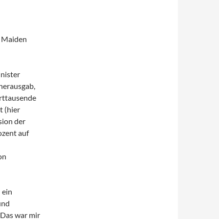
m Maiden
nister
 herausgab,
derttausende
 (hier
sion der
zent auf
on
 ein
und
 Das war mir