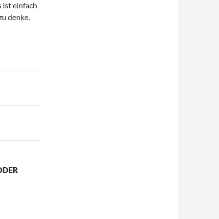
 ist einfach
zu denke,
ODER