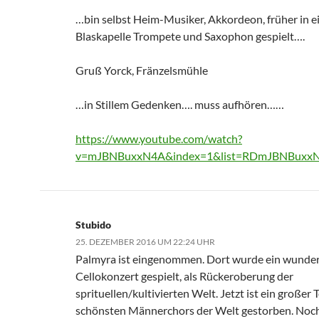
…bin selbst Heim-Musiker, Akkordeon, früher in e
Blaskapelle Trompete und Saxophon gespielt….
Gruß Yorck, Fränzelsmühle
…in Stillem Gedenken…. muss aufhören……
https://www.youtube.com/watch?
v=mJBNBuxxN4A&index=1&list=RDmJBNBuxx
Stubido
25. DEZEMBER 2016 UM 22:24 UHR
Palmyra ist eingenommen. Dort wurde ein wunder
Cellokonzert gespielt, als Rückeroberung der
sprituellen/kultivierten Welt. Jetzt ist ein großer T
schönsten Männerchors der Welt gestorben. Noch