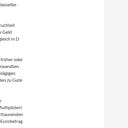
 dasselbe
ruchteil
s Geld
gleich in D
 früher oder
Verwandten
hlägigen
len zu Gute
n
ltipliziert
erttausenden
.-Eurobetrag