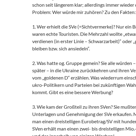
schon seit längerem klar; allerdings immer wieder
Problem: Wer würde mir zuhören? Zu den Fakten:
1. Wer erhielt die SVe (=Sichtvermerke)? Nur ein B
waren echte Touristen. Die Mehrzahl wollte „etwa
verdienen (in erster Linie – Schwarzarbeit)“ oder „
bleiben bzw. sich ansiedeln“.
2. Was hatte og. Gruppe gemein? Sie alle würden –
später – in die Ukraine zurückkehren und ihren 
vom „goldenen D“ erzählen. Was wiederrum einsc
ukro-Politikern und Parteien bei zukünftigen Wah
kommt. Gibt es eine bessere Werbung?
3. Wie kam der Großteil zu ihren SVen? Sie mußte
Unterlagen und Genehmigung der SVe erkaufen. Mu
man einen dreistelligen Eurobetrag/SV mit hund
SVen erhält man einen zwei- bis dreistelligen Mio
und das innerhalb von einigen Wochen!