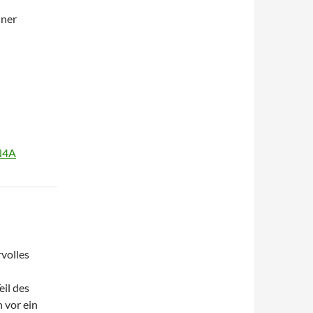
iner
N4A
volles
eil des
 vor ein