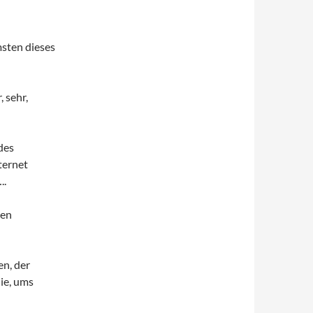
msten dieses
 sehr,
des
ternet
..
hen
en, der
ie, ums