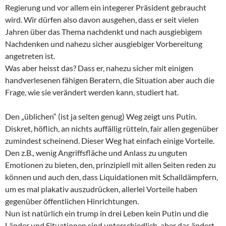
Regierung und vor allem ein integerer Präsident gebraucht
wird. Wir dürfen also davon ausgehen, dass er seit vielen
Jahren über das Thema nachdenkt und nach ausgiebigem
Nachdenken und nahezu sicher ausgiebiger Vorbereitung
angetreten ist.
Was aber heisst das? Dass er, nahezu sicher mit einigen
handverlesenen fähigen Beratern, die Situation aber auch die
Frage, wie sie verändert werden kann, studiert hat.
Den „üblichen“ (ist ja selten genug) Weg zeigt uns Putin.
Diskret, höflich, an nichts auffällig rütteln, fair allen gegenüber
zumindest scheinend. Dieser Weg hat einfach einige Vorteile.
Den z.B., wenig Angriffsfläche und Anlass zu unguten
Emotionen zu bieten, den, prinzipiell mit allen Seiten reden zu
können und auch den, dass Liquidationen mit Schalldämpfern,
um es mal plakativ auszudrücken, allerlei Vorteile haben
gegenüber öffentlichen Hinrichtungen.
Nun ist natürlich ein trump in drei Leben kein Putin und die
Länder und Situationen sind unterschiedlich, aber das ändert