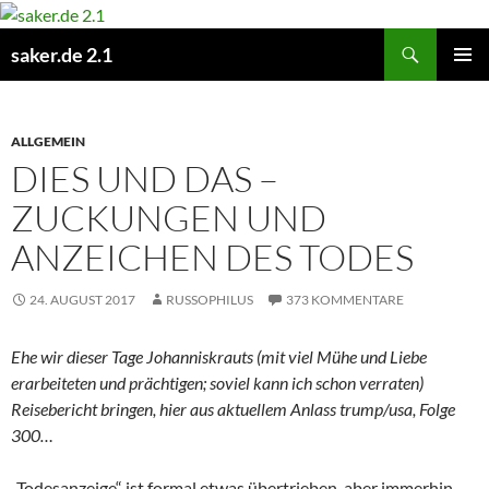
Zum
Inhalt
Suchen
saker.de 2.1
springen
PRIMÄR
MENÜ
ALLGEMEIN
DIES UND DAS –
ZUCKUNGEN UND
ANZEICHEN DES TODES
24. AUGUST 2017
RUSSOPHILUS
373 KOMMENTARE
Ehe wir dieser Tage Johanniskrauts (mit viel Mühe und Liebe
erarbeiteten und prächtigen; soviel kann ich schon verraten)
Reisebericht bringen, hier aus aktuellem Anlass trump/usa, Folge
300…
„Todesanzeige“ ist formal etwas übertrieben, aber immerhin