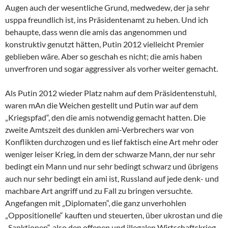
Augen auch der wesentliche Grund, medwedew, der ja sehr
usppa freundlich ist, ins Präsidentenamt zu heben. Und ich
behaupte, dass wenn die amis das angenommen und
konstruktiv genutzt hätten, Putin 2012 vielleicht Premier
geblieben wäre. Aber so geschah es nicht; die amis haben
unverfroren und sogar aggressiver als vorher weiter gemacht.
Als Putin 2012 wieder Platz nahm auf dem Präsidentenstuhl,
waren mAn die Weichen gestellt und Putin war auf dem
„Kriegspfad“, den die amis notwendig gemacht hatten. Die
zweite Amtszeit des dunklen ami-Verbrechers war von
Konflikten durchzogen und es lief faktisch eine Art mehr oder
weniger leiser Krieg, in dem der schwarze Mann, der nur sehr
bedingt ein Mann und nur sehr bedingt schwarz und übrigens
auch nur sehr bedingt ein ami ist, Russland auf jede denk- und
machbare Art angriff und zu Fall zu bringen versuchte.
Angefangen mit „Diplomaten“, die ganz unverhohlen
„Oppositionelle“ kauften und steuerten, über ukrostan und die
„Sanktionen“, also den offenen und illegalen Wirtschaftskrieg,