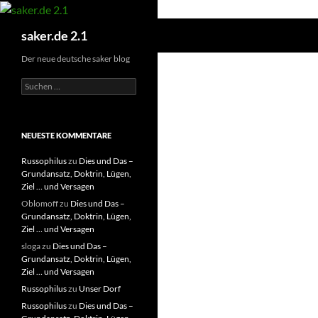
Zum
Inhalt
Suchen
saker.de 2.1
springen
Der neue deutsche saker blog
S
u
c
h
e
NEUESTE KOMMENTARE
n
n
Russophilus
zu
Dies und Das –
a
Grundansatz, Doktrin, Lügen,
c
Ziel … und Versagen
h
Oblomoff
zu
Dies und Das –
:
Grundansatz, Doktrin, Lügen,
Ziel … und Versagen
sloga
zu
Dies und Das –
Grundansatz, Doktrin, Lügen,
Ziel … und Versagen
Russophilus
zu
Unser Dorf
Russophilus
zu
Dies und Das –