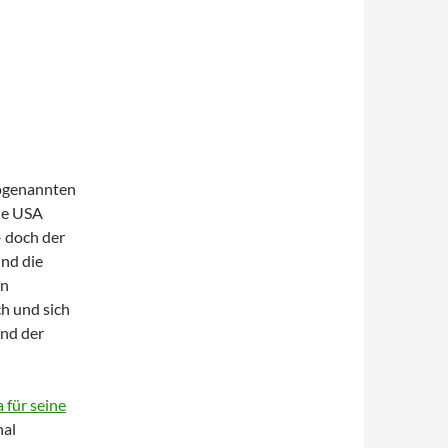
sogenannten
ie USA
 doch der
und die
en
h und sich
und der
 für seine
nal