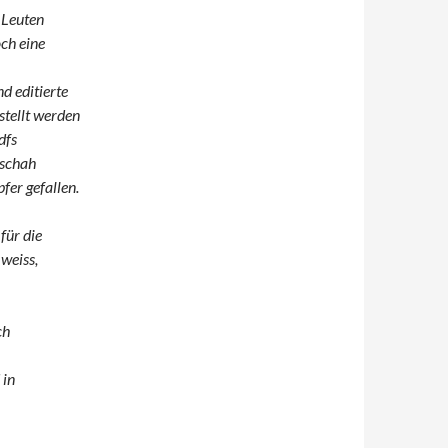
 Leuten
ch eine
d editierte
estellt werden
dfs
eschah
er gefallen.
für die
 weiss,
ch
 in