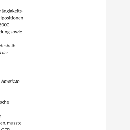
hängigkeits­
l­positionen
 5000
ldung sowie
 deshalb
d der
es American
ische
n
hen, musste
e CFR-