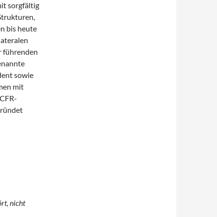
t sorgfältig
Strukturen,
n bis heute
lateralen
r führenden
enannte
dent sowie
men mit
 CFR-
gründet
rt, nicht