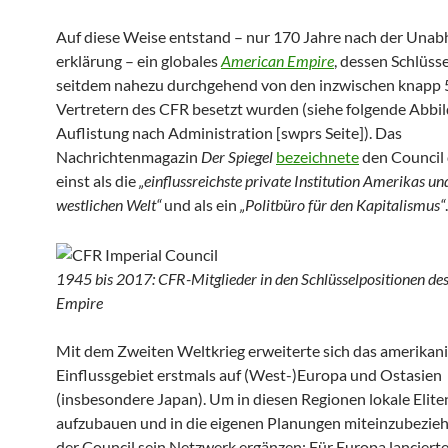
Auf diese Weise entstand – nur 170 Jahre nach der Unab
erklärung – ein globales
American Empire
, dessen Schlüsse
seitdem nahezu durchgehend von den inzwischen knapp
Vertretern des CFR besetzt wurden (siehe folgende Abbi
Auflistung nach Administration [swprs Seite]). Das
Nachrichtenmagazin
Der Spiegel
bezeichnete
den Council
einst als die
„einfluss­reichste private Institution Amerikas un
westlichen Welt“
und als ein
„Politbüro für den Kapitalismus“
.
1945 bis 2017: CFR-Mitglieder in den Schlüsselpositionen d
Empire
Mit dem Zweiten Weltkrieg erweiterte sich das amerikan
Einflussgebiet erstmals auf (West-)Europa und Ostasien
(insbesondere Japan). Um in diesen Regionen lokale Elite
aufzubauen und in die eigenen Planungen miteinzubezie
der Council sein Netzwerk ergänzen: Für Europa lanciert