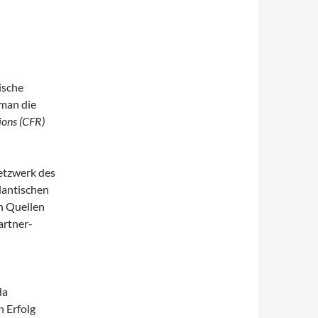
ische
 man die
ions (CFR)
Netzwerk des
tlantischen
en Quellen
rtner­­
da
n Erfolg