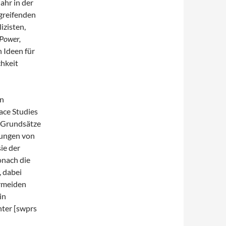
ahr in der
greifenden
izisten,
 Power,
n Ideen für
chkeit
en
ace Studies
e Grundsätze
zungen von
sie der
nach die
, dabei
ermeiden
in
nter [swprs