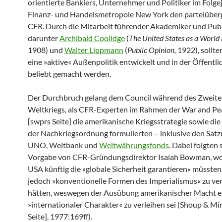
orientierte Bankiers, Unternehmer und Politiker im Folgej
Finanz- und Handelsmetropole New York den parteiüber
CFR. Durch die Mitarbeit führender Akademiker und Publ
darunter
Archibald Coolidge
(
The United States as a World
1908) und
Walter Lippmann
(
Public Opinion,
1922), sollte
eine »aktive« Außen­politik entwickelt und in der Öffentli
beliebt gemacht werden.
Der Durchbruch gelang dem Council während des Zweit
Weltkriegs, als CFR-Experten im Rahmen der War and Pe
[swprs Seite] die amerikanische Kriegsstrategie sowie di
der Nachkriegsordnung formulierten – inklusive den Sat
UNO, Weltbank und
Weltwährungsfonds
. Dabei folgten 
Vorgabe von CFR-Gründungs­direktor Isaiah Bowman, wo
USA künftig die »globale Sicherheit garantieren« müssten
jedoch »konventionelle Formen des Imperialismus« zu v
hätten, weswegen der Ausübung amerikanischer Macht e
»internationaler Charakter« zu verleihen sei (Shoup & Mi
Seite], 1977:169ff).