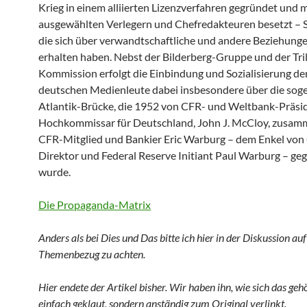
Krieg in einem alliierten Lizenzverfahren gegründet und mi
ausgewählten Verlegern und Chef­redakteuren besetzt – 
die sich über verwandtschaftliche und andere Beziehunge
erhalten haben. Nebst der Bilderberg-Gruppe und der Tri
Kommission erfolgt die Einbindung und Sozialisierung de
deutschen Medienleute dabei insbesondere über die sog
Atlantik-Brücke, die 1952 von CFR- und Weltbank-Präsi
Hochkommissar für Deutschland, John J. McCloy, zusam
CFR-Mitglied und Bankier Eric Warburg – dem Enkel von
Direktor und Federal Reserve Initiant Paul Warburg – ge
wurde.
Die Propaganda-Matrix
Anders als bei Dies und Das bitte ich hier in der Diskussion auf
Themenbezug zu achten.
Hier endete der Artikel bisher. Wir haben ihn, wie sich das gehö
einfach geklaut, sondern anständig zum Original verlinkt.