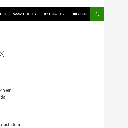
ELN
SPRACHLICHES
TECHNISCHES
ÜBER UNS
X
rn ein
nda
n nach dem