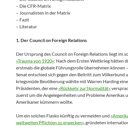
– Die CFR-Matrix
– Journalisten in der Matrix
– Fazit
– Literatur
1. Der Council on Foreign Relations
Der Ursprung des Council on Foreign Relations liegt im 
»Trauma von 1920«
: Nach dem Ersten Weltkrieg hätten d
erstmals die globale Führungsrolle übernehmen können –
Senat entschied sich gegen den Beitritt zum Völkerbund 
kriegsmüde Bevölkerung wählte mit Warren Harding ein
Präsidenten, der eine
»Rückkehr zur Normalität«
versprac
zuerst um die Angelegen­heiten und Probleme Amerikas 
Amerikaner kümmern wollte.
Um ein solches Fiasko künftig zu vermeiden und
»Amerika
weltweiten Pflichten zu erwecken«
, gründeten internatio