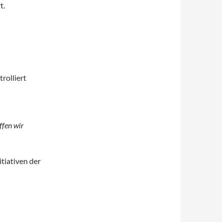
t.
rolliert
ffen wir
itiativen der