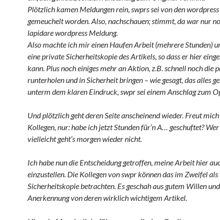
Plötzlich kamen Meldungen rein, swprs sei von den wordpress
gemeuchelt worden. Also, nachschauen; stimmt, da war nur no
lapidare wordpress Meldung.
Also machte ich mir einen Haufen Arbeit (mehrere Stunden) un
eine private Sicherheitskopie des Artikels, so dass er hier eing
kann. Plus noch einiges mehr an Aktion, z.B. schnell noch die p
runterholen und in Sicherheit bringen – wie gesagt, das alles g
unterm dem klaren Eindruck, swpr sei einem Anschlag zum Opf
Und plötzlich geht deren Seite anscheinend wieder. Freut mich 
Kollegen, nur: habe ich jetzt Stunden für’n A… geschuftet? Wer
vielleicht geht’s morgen wieder nicht.
Ich habe nun die Entscheidung getroffen, meine Arbeit hier au
einzustellen. Die Kollegen von swpr können das im Zweifel als
Sicherheitskopie betrachten. Es geschah aus gutem Willen und
Anerkennung von deren wirklich wichtigem Artikel.