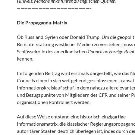
Hinweis: Manche links führen zu englischen Quellen.
————————————————————–
Die Propaganda-Matrix
Ob Russland, Syrien oder Donald Trump: Um die geopolit
Bericht­erstattung westlicher Medien zu verstehen, muss
Schlüssel­rolle des amerikanischen
Council on Foreign Relat
kennen.
Im folgenden Beitrag wird erstmals dargestellt, wie das 
Councils einen in sich weit­gehend geschlossenen, trans­a
Informations­­kreislauf schuf, in dem nahezu alle relevant
und Bezugs­punkte von Mitgliedern des CFR und seiner Pa
organisationen kontrolliert werden.
Auf diese Weise entstand eine historisch einzigartige
Informations­­matrix, die klassischer Regierungs­propagan
autoritärer Staaten deutlich überlegen ist, indes durch de