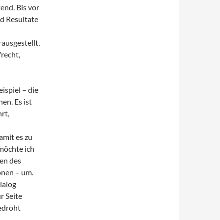
end. Bis vor
d Resultate
ausgestellt,
recht,
ispiel – die
en. Es ist
rt,
amit es zu
möchte ich
gen des
onen – um.
ialog
r Seite
edroht