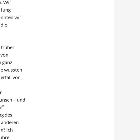
n. Wir
htung
onnten wir
 die
 früher
 von
n ganz
ie wussten
erfall von
r
unsch – und
n“
ng des
n anderen
en? Ich
 ihre