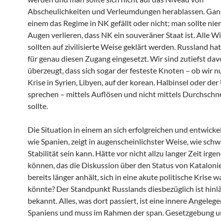
Abscheulichkeiten und Verleumdungen herablassen. Ganz
einem das Regime in NK gefällt oder nicht; man sollte nie
Augen verlieren, dass NK ein souveräner Staat ist. Alle 
sollten auf zivilisierte Weise geklärt werden. Russland ha
für genau diesen Zugang eingesetzt. Wir sind zutiefst da
überzeugt, dass sich sogar der festeste Knoten – ob wir n
Krise in Syrien, Libyen, auf der korean. Halbinsel oder der
sprechen – mittels Auflösen und nicht mittels Durchschn
sollte.
Die Situation in einem an sich erfolgreichen und entwicke
wie Spanien, zeigt in augenscheinlichster Weise, wie sch
Stabilität sein kann. Hätte vor nicht allzu langer Zeit ir
können, das die Diskussion über den Status von Katalonie
bereits länger anhält, sich in eine akute politische Krise 
könnte? Der Standpunkt Russlands diesbezüglich ist hinl
bekannt. Alles, was dort passiert, ist eine innere Angeleg
Spaniens und muss im Rahmen der span. Gesetzgebung u