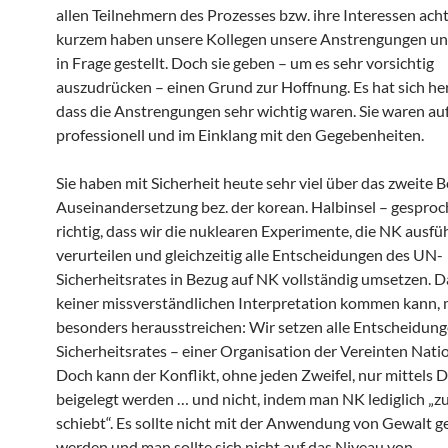
allen Teilnehmern des Prozesses bzw. ihre Interessen acht
kurzem haben unsere Kollegen unsere Anstrengungen un
in Frage gestellt. Doch sie geben – um es sehr vorsichtig
auszudrücken – einen Grund zur Hoffnung. Es hat sich her
dass die Anstrengungen sehr wichtig waren. Sie waren auf
professionell und im Einklang mit den Gegebenheiten.
Sie haben mit Sicherheit heute sehr viel über das zweite Be
Auseinandersetzung bez. der korean. Halbinsel – gesproch
richtig, dass wir die nuklearen Experimente, die NK ausfüh
verurteilen und gleichzeitig alle Entscheidungen des UN-
Sicherheitsrates in Bezug auf NK vollständig umsetzen. D
keiner missverständlichen Interpretation kommen kann, 
besonders herausstreichen: Wir setzen alle Entscheidun
Sicherheitsrates – einer Organisation der Vereinten Nati
Doch kann der Konflikt, ohne jeden Zweifel, nur mittels D
beigelegt werden … und nicht, indem man NK lediglich „zu
schiebt“. Es sollte nicht mit der Anwendung von Gewalt g
werden und man sollte sich nicht auf das Niveau von