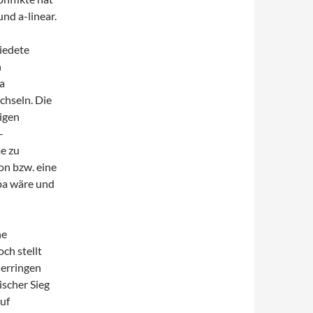
nd a-linear.
iedete
n
a
chseln. Die
igen
-
e zu
on bzw. eine
opa wäre und
ne
ch stellt
 erringen
ischer Sieg
auf