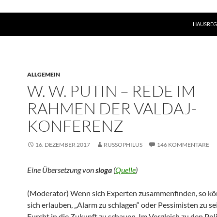
HAUSREG
ALLGEMEIN
W. W. PUTIN – REDE IM
RAHMEN DER VALDAJ-
KONFERENZ
16. DEZEMBER 2017
RUSSOPHILUS
146 KOMMENTARE
Eine Übersetzung von
sloga
(
Quelle
)
(Moderator) Wenn sich Experten zusammenfinden, so kö
sich erlauben, „Alarm zu schlagen“ oder Pessimisten zu se
Furcht in die Zukunft zu schauen. Im Vergleich zu den Poli