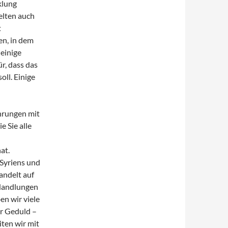
klung
elten auch
t
en, in dem
einige
ür, dass das
ll. Einige
ahrungen mit
e Sie alle
at.
Syriens und
andelt auf
 Handlungen
en wir viele
er Geduld –
iten wir mit