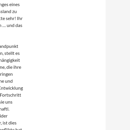
nges eines
ssland zu
te sehr! Ihr
n … und das
Standpunkt
 stellt es
bhängigkeit
ne, die ihre
ringen
che und
 Entwicklung
Fortschritt
sie uns
aftl.
ider
 ist dies
nflikte hat