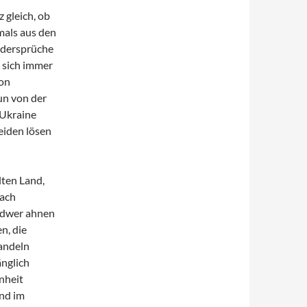
 gleich, ob
mals aus den
Widersprüche
t sich immer
von
un von der
 Ukraine
eiden lösen
lten Land,
wach
gendwer ahnen
n, die
wandeln
änglich
enheit
nd im