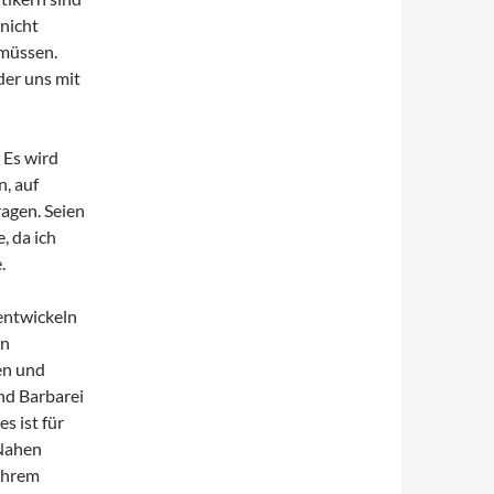
 nicht
 müssen.
der uns mit
 Es wird
n, auf
ragen. Seien
, da ich
.
 entwickeln
en
en und
und Barbarei
s ist für
 Nahen
 ihrem