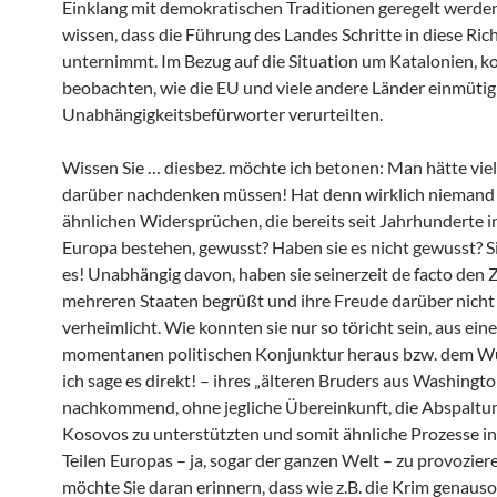
Einklang mit demokratischen Traditionen geregelt werde
wissen, dass die Führung des Landes Schritte in diese Ric
unternimmt. Im Bezug auf die Situation um Katalonien, k
beobachten, wie die EU und viele andere Länder einmütig
Unabhängigkeitsbefürworter verurteilten.
Wissen Sie … diesbez. möchte ich betonen: Man hätte viel
darüber nachdenken müssen! Hat denn wirklich niemand
ähnlichen Widersprüchen, die bereits seit Jahrhunderte i
Europa bestehen, gewusst? Haben sie es nicht gewusst? S
es! Unabhängig davon, haben sie seinerzeit de facto den Z
mehreren Staaten begrüßt und ihre Freude darüber nicht
verheimlicht. Wie konnten sie nur so töricht sein, aus eine
momentanen politischen Konjunktur heraus bzw. dem W
ich sage es direkt! – ihres „älteren Bruders aus Washingto
nachkommend, ohne jegliche Übereinkunft, die Abspaltu
Kosovos zu unterstützten und somit ähnliche Prozesse i
Teilen Europas – ja, sogar der ganzen Welt – zu provozier
möchte Sie daran erinnern, dass wie z.B. die Krim genauso