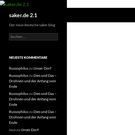
Zum
Inhalt
Suchen
saker.de 2.1
springen
Der neue deutsche saker blog
S
u
c
h
e
NEUESTE KOMMENTARE
n
n
Russophilus
zu
Unser Dorf
a
Russophilus
zu
Dies und Das –
c
Drohnen und der Anfang vom
h
Ende
:
Russophilus
zu
Dies und Das –
Drohnen und der Anfang vom
Ende
Russophilus
zu
Dies und Das –
Drohnen und der Anfang vom
Ende
Ixus
zu
Unser Dorf