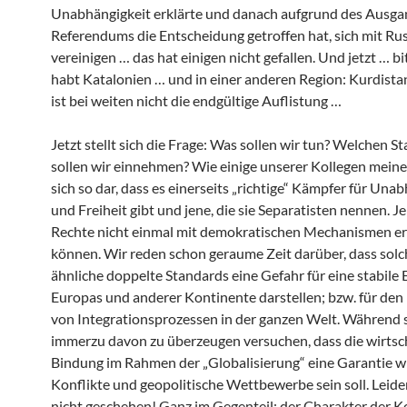
Unabhängigkeit erklärte und danach aufgrund des Ausga
Referendums die Entscheidung getroffen hat, sich mit Ru
vereinigen … das hat einigen nicht gefallen. Und jetzt … bit
habt Katalonien … und in einer anderen Region: Kurdista
ist bei weiten nicht die endgültige Auflistung …
Jetzt stellt sich die Frage: Was sollen wir tun? Welchen 
sollen wir einnehmen? Wie einige unserer Kollegen meinen,
sich so dar, dass es einerseits „richtige“ Kämpfer für Una
und Freiheit gibt und jene, die sie Separatisten nennen. Je
Rechte nicht einmal mit demokratischen Mechanismen er
können. Wir reden schon geraume Zeit darüber, dass sol
ähnliche doppelte Standards eine Gefahr für eine stabile
Europas und anderer Kontinente darstellen; bzw. für den 
von Integrationsprozessen in der ganzen Welt. Während 
immerzu davon zu überzeugen versuchen, dass die wirtsch
Bindung im Rahmen der „Globalisierung“ eine Garantie w
Konflikte und geopolitische Wettbewerbe sein soll. Leider,
nicht geschehen! Ganz im Gegenteil; der Charakter der Ko