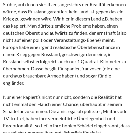
Stühle, auf denen sie sitzen, angesichts der Realität erkennen
würde, dass Russland garantiert kein Land ist, gegen das ein
Krieg zu gewinnen wäre. Wir hier in diesem Land z.B. haben
das kapiert. Man dürfte ziemliche Probleme haben, einen
deutschen Oberst und aufwärts zu finden, der ernsthaft (also
nicht auf einer polit oder Veranstaltungs-Ebene) meint,
Europa habe eine irgend realistische Überlebenschance in
einem Krieg gegen Russland, geschweige denn eine, in
Russland selbst erfolgreich auch nur 1 Quadrat-Kilometer zu
übernehmen. Dasselbe gilt für spanier, franzosen (die eine
durchaus brauchbare Armee haben) und sogar für die
engländer.
Nur einer kapiert’s nicht nur nicht, sondern die Realität hat
nicht einmal den Hauch einer Chance, überhaupt in seinem
Schädel anzukommen. Die amis, egal ob politster, Militärs oder
TV Trottel, haben ihre vermeintliche Überlegenheit und
Exzeptionalität so tief in ihre hohlen Schädel eingebrannt, dass
es schlicht unvorstellbar und lächerlich für sie ist,