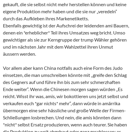
gekauft, die sie selbst nicht mehr herstellen können und keine
eigene Produktion mehr haben und die sie nur „veredeln“
durch das Aufkleben ihres Markenetiketts.
Ebenfalls gewichtig ist der Aufschrei der leidenden ami Bauern,
denen ein *erheblicher* Teil ihres Umsatzes weg bricht. Umso
gewichtiger als sie zur Kerngruppe der trump Wähler gehören
und im nächsten Jahr mit dem Wahlzettel ihren Unmut
äussern werden.
Vor allem aber kann China notfalls auch eine Form des Judo
einsetzen, die man umschreiben könnte mit „greife den Schlag
des Gegners auf und führe ihn bis zum sehr schmerzhaften
Ende weiter“. Wenn die Chinesen morgen sagen würden „Es
reicht. Wisst ihr was, amis, wir bokottieren uns jetzt selbst und
verkaufen euch *gar nichts* mehr“, dann würde in amärrika
übermorgen eine sehr hässliche und große Welle der Firmen-
Schließungen losbrechen. Und nein, die amis könnten dann
*nicht* selbst Ersatz produzieren, wenn auch teurer. Sie haben
die Produktion zu weit abgebaut oder ganz geschlossen; es