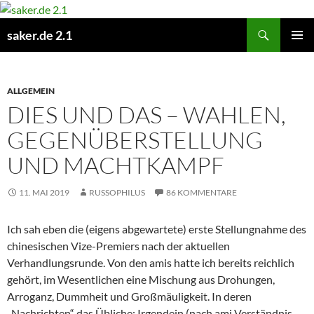
Zum
Inhalt
Suchen
saker.de 2.1
springen
PRIMÄR
MENÜ
ALLGEMEIN
DIES UND DAS – WAHLEN,
GEGENÜBERSTELLUNG
UND MACHTKAMPF
11. MAI 2019
RUSSOPHILUS
86 KOMMENTARE
Ich sah eben die (eigens abgewartete) erste Stellungnahme des
chinesischen Vize-Premiers nach der aktuellen
Verhandlungsrunde. Von den amis hatte ich bereits reichlich
gehört, im Wesentlichen eine Mischung aus Drohungen,
Arroganz, Dummheit und Großmäuligkeit. In deren
„Nachrichten“ das Übliche: Irgendein (nach ami Verständnis