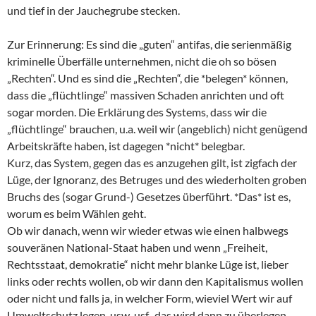
und tief in der Jauchegrube stecken.
Zur Erinnerung: Es sind die „guten“ antifas, die serienmäßig
kriminelle Überfälle unternehmen, nicht die oh so bösen
„Rechten“. Und es sind die „Rechten“, die *belegen* können,
dass die „flüchtlinge“ massiven Schaden anrichten und oft
sogar morden. Die Erklärung des Systems, dass wir die
„flüchtlinge“ brauchen, u.a. weil wir (angeblich) nicht genügend
Arbeitskräfte haben, ist dagegen *nicht* belegbar.
Kurz, das System, gegen das es anzugehen gilt, ist zigfach der
Lüge, der Ignoranz, des Betruges und des wiederholten groben
Bruchs des (sogar Grund-) Gesetzes überführt. *Das* ist es,
worum es beim Wählen geht.
Ob wir danach, wenn wir wieder etwas wie einen halbwegs
souveränen National-Staat haben und wenn „Freiheit,
Rechtsstaat, demokratie“ nicht mehr blanke Lüge ist, lieber
links oder rechts wollen, ob wir dann den Kapitalismus wollen
oder nicht und falls ja, in welcher Form, wieviel Wert wir auf
Umweltschutz legen, usw. usf., das wird dann zu überlegen