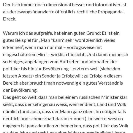
Deutsch immer noch dimensional besser und informativer ist
als der zwangsfinanzierte öffentlich-rechtliche Propaganda-
Dreck.
Warum ich das aufgreife, hat einen guten Grund: Es ist ein
gutes Beispiel für „Man *kann* sehr wohl ziemlich vieles
erkennen“, wenn man nur mal – vorzugsweise mit
eingeschaltetem Hirn – wirklich hinsieht. Und damit meine ich
so Einiges, angefangen vom Auftreten und Verhalten der
politiker bis hin zur Bevölkerung. Letzteres weil (siehe den
letzten Absatz) ein Sender ja Erfolg will; zu Erfolg in diesem
Bereich aber braucht man notwendig ein gutes Verständnis
der Bevölkerung.
Das geht so weit, dass man bei einem russischen Minister klar
sieht, dass der sehr genau weiss, wem er dient, Land und Volk
nämlich (und auch, dass der Mann ganz oben ihn nötigenfalls
deutlich und schmerzhaft daran erinnert). Im werte-westen
dagegen ist ganz deutlich zu bemerken, dass politiker das Volk
als dämliche und rechtlose aber leider unumgängliche Herde