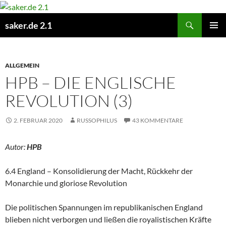
Zum
Inhalt
Suchen
saker.de 2.1
springen
PRIMÄR
MENÜ
ALLGEMEIN
HPB – DIE ENGLISCHE
REVOLUTION (3)
2. FEBRUAR 2020
RUSSOPHILUS
43 KOMMENTARE
Autor:
HPB
6.4 England – Konsolidierung der Macht, Rückkehr der
Monarchie und gloriose Revolution
Die politischen Spannungen im republikanischen England
blieben nicht verborgen und ließen die royalistischen Kräfte