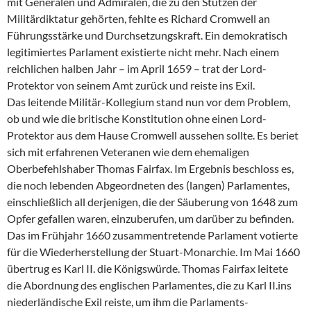
mit Generalen und Admiralen, die zu den Stützen der
Militärdiktatur gehörten, fehlte es Richard Cromwell an
Führungsstärke und Durchsetzungskraft. Ein demokratisch
legitimiertes Parlament existierte nicht mehr. Nach einem
reichlichen halben Jahr – im April 1659 – trat der Lord-
Protektor von seinem Amt zurück und reiste ins Exil.
Das leitende Militär-Kollegium stand nun vor dem Problem,
ob und wie die britische Konstitution ohne einen Lord-
Protektor aus dem Hause Cromwell aussehen sollte. Es beriet
sich mit erfahrenen Veteranen wie dem ehemaligen
Oberbefehlshaber Thomas Fairfax. Im Ergebnis beschloss es,
die noch lebenden Abgeordneten des (langen) Parlamentes,
einschließlich all derjenigen, die der Säuberung von 1648 zum
Opfer gefallen waren, einzuberufen, um darüber zu befinden.
Das im Frühjahr 1660 zusammentretende Parlament votierte
für die Wiederherstellung der Stuart-Monarchie. Im Mai 1660
übertrug es Karl II. die Königswürde. Thomas Fairfax leitete
die Abordnung des englischen Parlamentes, die zu Karl II.ins
niederländische Exil reiste, um ihm die Parlaments-