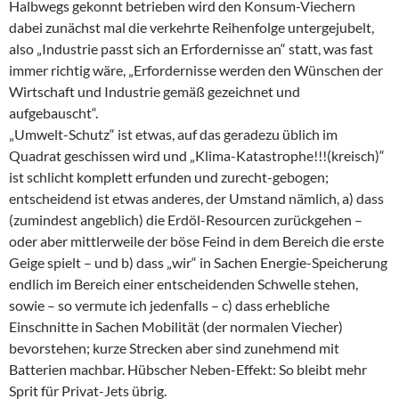
Halbwegs gekonnt betrieben wird den Konsum-Viechern
dabei zunächst mal die verkehrte Reihenfolge untergejubelt,
also „Industrie passt sich an Erfordernisse an“ statt, was fast
immer richtig wäre, „Erfordernisse werden den Wünschen der
Wirtschaft und Industrie gemäß gezeichnet und
aufgebauscht“.
„Umwelt-Schutz“ ist etwas, auf das geradezu üblich im
Quadrat geschissen wird und „Klima-Katastrophe!!!(kreisch)“
ist schlicht komplett erfunden und zurecht-gebogen;
entscheidend ist etwas anderes, der Umstand nämlich, a) dass
(zumindest angeblich) die Erdöl-Resourcen zurückgehen –
oder aber mittlerweile der böse Feind in dem Bereich die erste
Geige spielt – und b) dass „wir“ in Sachen Energie-Speicherung
endlich im Bereich einer entscheidenden Schwelle stehen,
sowie – so vermute ich jedenfalls – c) dass erhebliche
Einschnitte in Sachen Mobilität (der normalen Viecher)
bevorstehen; kurze Strecken aber sind zunehmend mit
Batterien machbar. Hübscher Neben-Effekt: So bleibt mehr
Sprit für Privat-Jets übrig.