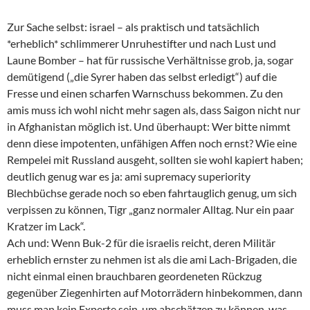
Zur Sache selbst: israel – als praktisch und tatsächlich
*erheblich* schlimmerer Unruhestifter und nach Lust und
Laune Bomber – hat für russische Verhältnisse grob, ja, sogar
demütigend („die Syrer haben das selbst erledigt“) auf die
Fresse und einen scharfen Warnschuss bekommen. Zu den
amis muss ich wohl nicht mehr sagen als, dass Saigon nicht nur
in Afghanistan möglich ist. Und überhaupt: Wer bitte nimmt
denn diese impotenten, unfähigen Affen noch ernst? Wie eine
Rempelei mit Russland ausgeht, sollten sie wohl kapiert haben;
deutlich genug war es ja: ami supremacy superiority
Blechbüchse gerade noch so eben fahrtauglich genug, um sich
verpissen zu können, Tigr „ganz normaler Alltag. Nur ein paar
Kratzer im Lack“.
Ach und: Wenn Buk-2 für die israelis reicht, deren Militär
erheblich ernster zu nehmen ist als die ami Lach-Brigaden, die
nicht einmal einen brauchbaren geordeneten Rückzug
gegenüber Ziegenhirten auf Motorrädern hinbekommen, dann
muss man kein Experte sein, um abschätzen zu können, was