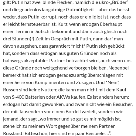
gilt: Putin hat zwei blinde Flecken, nämlich die ukro-„Brüder“
und die gnadenlos langatmige Gutmütigkeit – aber das heisst
weder, dass Putin korrupt, noch dass er ein Idiot ist, noch dass
er leicht fernsteuerbar ist. Kurz, wenn erdogan überhaupt
einen Termin in Sotschi bekommt und dann auch gleich noch
drei Stunden(!) Zeit im Gespräch mit Putin, dann darf man
davon ausgehen, dass garantiert *nicht* Putin sich gebückt
hat, sondern dass erdogan aus guten Gründen noch als
halbwegs akzeptabler Partner betrachtet wird, auch wenn uns
diese Gründe noch weitgehend verborgen bleiben. Nebenbei
bemerkt hat sich erdogan geradezu artig überschlagen mit
einer Serie von Komplimenten und Zusagen. Und *Nein*,
Russen sind keine Nutten; die kann man nicht mit dem Kauf
von S-400 Batterien oder AKWs kaufen. Es ist anders herum:
erdogan hat damit gewunken, und zwar nicht wie ein Besucher,
der mit Tausendern vor einem Bordell wedelt, sondern wie
jemand, der sagt „wo immer und so gut es mir möglich ist,
stehe ich zu meinem Wort gegenüber meinem Partner
Russland! Bitteschön, hier sind ein paar Beispiele …“.