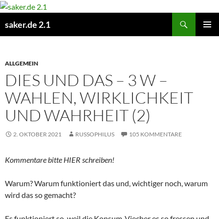
Zum
Inhalt
Suchen
saker.de 2.1
springen
PRIMÄR
MENÜ
ALLGEMEIN
DIES UND DAS – 3 W –
WAHLEN, WIRKLICHKEIT
UND WAHRHEIT (2)
2. OKTOBER 2021
RUSSOPHILUS
105 KOMMENTARE
Kommentare bitte HIER schreiben!
Warum? Warum funktioniert das und, wichtiger noch, warum
wird das so gemacht?
Es funktioniert so, weil die Konsum-Viecher es so fressen und