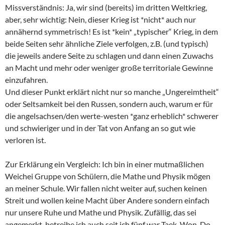
Missverständnis: Ja, wir sind (bereits) im dritten Weltkrieg,
aber, sehr wichtig: Nein, dieser Krieg ist *nicht* auch nur
annähernd symmetrisch! Es ist *kein* „typischer“ Krieg, in dem
beide Seiten sehr ähnliche Ziele verfolgen, z.B. (und typisch)
die jeweils andere Seite zu schlagen und dann einen Zuwachs
an Macht und mehr oder weniger große territoriale Gewinne
einzufahren.
Und dieser Punkt erklärt nicht nur so manche „Ungereimtheit“
oder Seltsamkeit bei den Russen, sondern auch, warum er für
die angelsachsen/den werte-westen *ganz erheblich* schwerer
und schwieriger und in der Tat von Anfang an so gut wie
verloren ist.
Zur Erklärung ein Vergleich: Ich bin in einer mutmaßlichen
Weichei Gruppe von Schülern, die Mathe und Physik mögen
an meiner Schule. Wir fallen nicht weiter auf, suchen keinen
Streit und wollen keine Macht über Andere sondern einfach
nur unsere Ruhe und Mathe und Physik. Zufällig, das sei
angemerkt, betreibe ich auch seit ich fünf war Taek-Won-Do