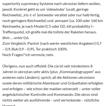
superiority supremacy Systeme nach ukrostan liefern wollen,
jawoll. Konkret geht es um ’sidewinder‘ (uralt, geringe
Reichweite), ‚iris-t-sl‘ (entweder veraltet oder nur halb fertig,
noch geringere Reichweite) und ‚amraam‘ (ca. 100 oder 160 km
Reichweite, je nach Model (C5 oder D)). kill probability (~
Trefferquote), ich greife mal die tollste der Raketen heraus,
ähm … unter 0,6.
Zum Vergleich: Pantsir (nach werte-westlichen Angaben!) 0,7
– 0,9, Buk 0,9 – 0,95, Tor praktisch 100%.
Noch Fragen? Ich vermute, nein.
Übrigens, nun auch offiziell: Die cia ist seit mindestens 8
Jahren in ukrostan sehr aktiv (plus „Kommandogruppen“ aus
anderen nato Ländern), sprich, all die Aktionen ukrostans
sowie deren militärische Abenteuer und Gräueltaten erfolgten
und erfolgen – wie schon der maidan seinerzeit – unter voller
angelsächsischer Kontrolle und Kommando. Die ukros sind
nichts weiter als ausführende – und verreckende – nützliche
Hampel.