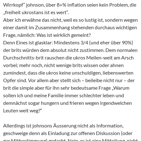
Wirrkopf“ johnson, über 8+% inflation seien kein Problem, die
„freiheit ukrostans ist es wert“.
Aber ich erwähne das nicht, weil es so lustig ist, sondern wegen
einer damit im Zusammenhang stehenden durchaus wichtigen
Frage, nämlich: Was ist wirklich gemeint?
Denn Eines ist glasklar: Mindestens 3/4 (und eher über 90%)
der brits würden dem absolut nicht zustimmen. Dem normalen
Durchschnitts-brit rauschen die ukros Meilen-weit am Arsch
vorbei; mehr noch, nicht wenige brits wissen oder ahnen
zumindest, dass die ukros keine unschuldigen, liebenswerten
Opfer sind. Vor allem aber stellt sich – beileibe nicht nur – der
brit die simple aber für ihn sehr bedeutsame Frage „Warum
sollen ich und meine Familie immer schlechter leben und
demnächst sogar hungern und frieren wegen irgendwelchen
Leuten weit weg?“
Allerdings ist johnsons Äusserung nicht als Information,
geschweige denn als Einladung zur offenen Diskussion (oder
gar Mitbestimmung) gedacht. Nein, es ist eine Mitteilung, nicht