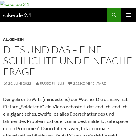
Zum
Inhalt
Suchen
saker.de 2.1
springen
PRIMÄR
MENÜ
ALLGEMEIN
DIES UND DAS – EINE
SCHLICHTE UND EINFACHE
FRAGE
28. JUNI 2022
RUSSOPHILUS
252 KOMMENTARE
Der gekrönte Witz (mindestens) der Woche: Die us navy hat
für ihre „SoldatenX“ ein Video gebastelt, das endlich, endlich
ein gigantisches, zweifellos alles überschattendes und
lähmendes Problem löst oder zumindest mildert. „safe space
durch Pronomen“. Darin führen zwei „total normale“
offensichtlich idiotische „SoldatX“ vor, wie’s richtig geht.