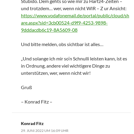
Stubido. Dem gehts so wie mir zu Hartz4-Zeiten –
und trotzdem… wer, wenn nicht WIR – Z ur Ansicht:
https://www.vodafonemail.de/portal/public/cloud/sh
are.aspx?sid=3cb00524-d9f9-4253-9898-
9dddacdb6c19-8A5609-08
Und bitte melden, obs sichtbar ist alles…
„Und solange ich mir so’n Schnulli leisten kann, ist es
in Ordnung, andere viel wichtigere Dinge zu
unterstützen, wer, wenn nicht wir!
Gruß
– Konrad Fitz –
Konrad Fitz
29. JUNI 2022 UM 16:09 UHR