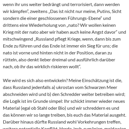
wenn ihr uns weiter bedrängt und terrorisiert, dann werden
wir kämpfen“, zweitens „Das ist nicht nur meine, Putins, Sicht
sondern die einer geschlossenen Führungs-Ebene“ und
drittens eine Wiederholung von „nato? Wir wollen keinen
Krieg mit der nato aber wir haben auch keine Angst davor“ und
mitschwingend „Russland pflegt Kriege, wenn, dann bis zum
Ende zu führen und das Ende ist immer ein Sieg für uns; die
nato ist vorne und hinten nicht in der Position, daran zu
rütteln, also denkt lieber dreimal und ausführlich darüber
nach, ob ihr das wirklich riskieren wollt“.
Wie wird es sich also entwickeln? Meine Einschätzung ist die,
dass Russland jedenfalls a) ukrostan vom Schwarzen Meer
abschneiden wird und b) den Schredder weiter betreiben wird;
die Logik ist im Grunde simpel: Ihr schickt immer wieder neues
Material (egal ob Stahl oder Bio) und wir schreddern es und
das können wir so lange treiben, bis euch das Material ausgeht.
Darüber hinaus dürfte Russland wohl Vorkehrungen treffen,
weitere potentielle Konflikt-Herde, insb. rumänien, moldawien