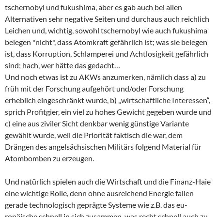
tschernobyl und fukushima, aber es gab auch bei allen
Alternativen sehr negative Seiten und durchaus auch reichlich
Leichen und, wichtig, sowohl tschernobyl wie auch fukushima
belegen *nicht*, dass Atomkraft gefährlich ist; was sie belegen
ist, dass Korruption, Schlamperei und Achtlosigkeit gefährlich
sind; hach, wer hätte das gedacht…
Und noch etwas ist zu AKWs anzumerken, nämlich dass a) zu
früh mit der Forschung aufgehört und/oder Forschung
erheblich eingeschränkt wurde, b) „wirtschaftliche Interessen“,
sprich Profitgier, ein viel zu hohes Gewicht gegeben wurde und
c) eine aus ziviler Sicht denkbar wenig günstige Variante
gewählt wurde, weil die Priorität faktisch die war, dem
Drängen des angelsächsischen Militärs folgend Material für
Atombomben zu erzeugen.
Und natürlich spielen auch die Wirtschaft und die Finanz-Haie
eine wichtige Rolle, denn ohne ausreichend Energie fallen
gerade technologisch geprägte Systeme wie z.B. das eu-
ropäische schnell in sich zusammen, was recht schnell auch zu