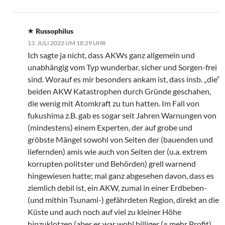
Russophilus
13. JULI 2022 UM 18:29 UHR
Ich sagte ja nicht, dass AKWs ganz allgemein und
unabhängig vom Typ wunderbar, sicher und Sorgen-frei
sind. Worauf es mir besonders ankam ist, dass insb. „die“
beiden AKW Katastrophen durch Gründe geschahen,
die wenig mit Atomkraft zu tun hatten. Im Fall von
fukushima z.B. gab es sogar seit Jahren Warnungen von
(mindestens) einem Experten, der auf grobe und
gröbste Mängel sowohl von Seiten der (bauenden und
liefernden) amis wie auch von Seiten der (u.a. extrem
korrupten politster und Behörden) grell warnend
hingewiesen hatte; mal ganz abgesehen davon, dass es
ziemlich debil ist, ein AKW, zumal in einer Erdbeben-
(und mithin Tsunami-) gefährdeten Region, direkt an die
Küste und auch noch auf viel zu kleiner Höhe
hinzuklotzen (aber es war wohl billiger (= mehr Profit).