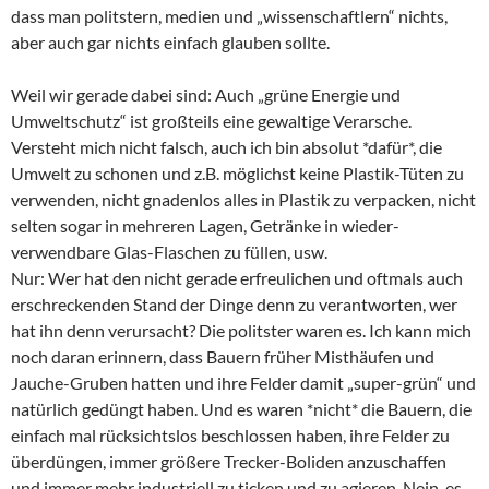
dass man politstern, medien und „wissenschaftlern“ nichts,
aber auch gar nichts einfach glauben sollte.
Weil wir gerade dabei sind: Auch „grüne Energie und
Umweltschutz“ ist großteils eine gewaltige Verarsche.
Versteht mich nicht falsch, auch ich bin absolut *dafür*, die
Umwelt zu schonen und z.B. möglichst keine Plastik-Tüten zu
verwenden, nicht gnadenlos alles in Plastik zu verpacken, nicht
selten sogar in mehreren Lagen, Getränke in wieder-
verwendbare Glas-Flaschen zu füllen, usw.
Nur: Wer hat den nicht gerade erfreulichen und oftmals auch
erschreckenden Stand der Dinge denn zu verantworten, wer
hat ihn denn verursacht? Die politster waren es. Ich kann mich
noch daran erinnern, dass Bauern früher Misthäufen und
Jauche-Gruben hatten und ihre Felder damit „super-grün“ und
natürlich gedüngt haben. Und es waren *nicht* die Bauern, die
einfach mal rücksichtslos beschlossen haben, ihre Felder zu
überdüngen, immer größere Trecker-Boliden anzuschaffen
und immer mehr industriell zu ticken und zu agieren. Nein, es