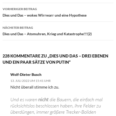
VORHERIGER BEITRAG
Beitragsnavigation
Dies und Das – wokes Wirrwarr und eine Hypothese
NÄCHSTER BEITRAG
Dies und Das – Atomuhren, Krieg und Katastrophe!!!(2)
228 KOMMENTARE ZU „DIES UND DAS – DREI EBENEN
UND EIN PAAR SÄTZE VON PUTIN“
Wolf-Dieter Busch
13. JULI 2022 UM 15:41 UHR
Nicht überall stimme ich zu.
Und es waren
nicht
die Bauern, die einfach mal
rücksichtslos beschlossen haben, ihre Felder zu
überdüngen, immer größere Trecker-Boliden