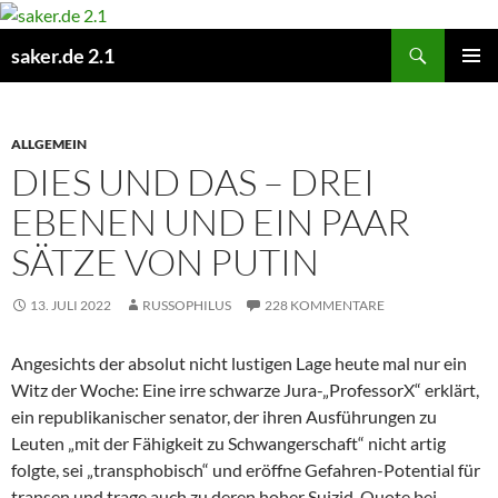
Zum
Inhalt
Suchen
saker.de 2.1
springen
PRIMÄR
MENÜ
ALLGEMEIN
DIES UND DAS – DREI
EBENEN UND EIN PAAR
SÄTZE VON PUTIN
13. JULI 2022
RUSSOPHILUS
228 KOMMENTARE
Angesichts der absolut nicht lustigen Lage heute mal nur ein
Witz der Woche: Eine irre schwarze Jura-„ProfessorX“ erklärt,
ein republikanischer senator, der ihren Ausführungen zu
Leuten „mit der Fähigkeit zu Schwangerschaft“ nicht artig
folgte, sei „transphobisch“ und eröffne Gefahren-Potential für
transen und trage auch zu deren hoher Suizid-Quote bei.