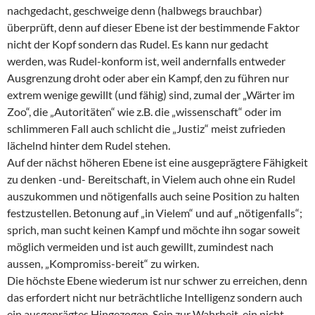
nachgedacht, geschweige denn (halbwegs brauchbar)
überprüft, denn auf dieser Ebene ist der bestimmende Faktor
nicht der Kopf sondern das Rudel. Es kann nur gedacht
werden, was Rudel-konform ist, weil andernfalls entweder
Ausgrenzung droht oder aber ein Kampf, den zu führen nur
extrem wenige gewillt (und fähig) sind, zumal der „Wärter im
Zoo“, die „Autoritäten“ wie z.B. die „wissenschaft“ oder im
schlimmeren Fall auch schlicht die „Justiz“ meist zufrieden
lächelnd hinter dem Rudel stehen.
Auf der nächst höheren Ebene ist eine ausgeprägtere Fähigkeit
zu denken -und- Bereitschaft, in Vielem auch ohne ein Rudel
auszukommen und nötigenfalls auch seine Position zu halten
festzustellen. Betonung auf „in Vielem“ und auf „nötigenfalls“;
sprich, man sucht keinen Kampf und möchte ihn sogar soweit
möglich vermeiden und ist auch gewillt, zumindest nach
aussen, „Kompromiss-bereit“ zu wirken.
Die höchste Ebene wiederum ist nur schwer zu erreichen, denn
das erfordert nicht nur beträchtliche Intelligenz sondern auch
ein ausgeprägtes Hingezogen-Sein zur Wahrheit, ein nicht