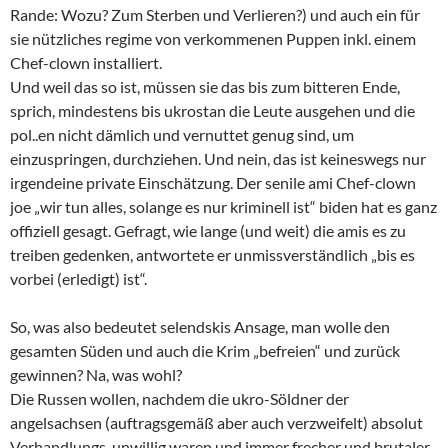
Rande: Wozu? Zum Sterben und Verlieren?) und auch ein für
sie nützliches regime von verkommenen Puppen inkl. einem
Chef-clown installiert.
Und weil das so ist, müssen sie das bis zum bitteren Ende,
sprich, mindestens bis ukrostan die Leute ausgehen und die
pol..en nicht dämlich und vernuttet genug sind, um
einzuspringen, durchziehen. Und nein, das ist keineswegs nur
irgendeine private Einschätzung. Der senile ami Chef-clown
joe „wir tun alles, solange es nur kriminell ist“ biden hat es ganz
offiziell gesagt. Gefragt, wie lange (und weit) die amis es zu
treiben gedenken, antwortete er unmissverständlich „bis es
vorbei (erledigt) ist“.
So, was also bedeutet selendskis Ansage, man wolle den
gesamten Süden und auch die Krim „befreien“ und zurück
gewinnen? Na, was wohl?
Die Russen wollen, nachdem die ukro-Söldner der
angelsachsen (auftragsgemäß aber auch verzweifelt) absolut
Verhandlungs-unwillig waren und immer frecher und brutaler