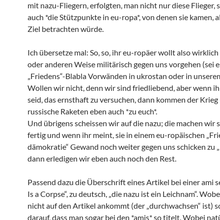
mit nazu-Fliegern, erfolgten, man nicht nur diese Flieger,
auch *die Stützpunkte in eu-ropa*, von denen sie kamen, al
Ziel betrachten würde.
Ich übersetze mal: So, so, ihr eu-ropäer wollt also wirklich
oder anderen Weise militärisch gegen uns vorgehen (sei e
„Friedens“-Blabla Vorwänden in ukrostan oder in unsere
Wollen wir nicht, denn wir sind friedliebend, aber wenn ih
seid, das ernsthaft zu versuchen, dann kommen der Krieg
russische Raketen eben auch *zu euch*.
Und übrigens scheissen wir auf die nazu; die machen wir s
fertig und wenn ihr meint, sie in einem eu-ropäischen „Fr
dämokratie“ Gewand noch weiter gegen uns schicken zu „
dann erledigen wir eben auch noch den Rest.
Passend dazu die Überschrift eines Artikel bei einer ami s
Is a Corpse“, zu deutsch, „die nazu ist ein Leichnam“. Wobe
nicht auf den Artikel ankommt (der „durchwachsen“ ist) 
darauf, dass man sogar bei den *amis* so titelt. Wobei nat