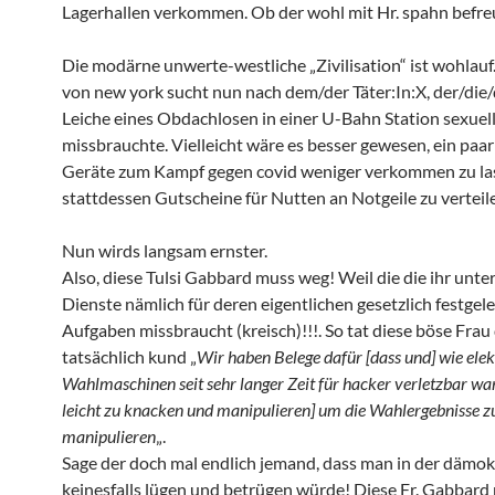
Lagerhallen verkommen. Ob der wohl mit Hr. spahn befreu
Die modärne unwerte-westliche „Zivilisation“ ist wohlauf.
von new york sucht nun nach dem/der Täter:In:X, der/die/
Leiche eines Obdachlosen in einer U-Bahn Station sexuel
missbrauchte. Vielleicht wäre es besser gewesen, ein paa
Geräte zum Kampf gegen covid weniger verkommen zu la
stattdessen Gutscheine für Nutten an Notgeile zu verteil
Nun wirds langsam ernster.
Also, diese Tulsi Gabbard muss weg! Weil die die ihr unt
Dienste nämlich für deren eigentlichen gesetzlich festgel
Aufgaben missbraucht (kreisch)!!!. So tat diese böse Frau
tatsächlich kund „
Wir haben Belege dafür [dass und] wie ele
Wahlmaschinen seit sehr langer Zeit für hacker verletzbar war
leicht zu knacken und manipulieren] um die Wahlergebnisse z
manipulieren
„.
Sage der doch mal endlich jemand, dass man in der dämok
keinesfalls lügen und betrügen würde! Diese Fr. Gabbar