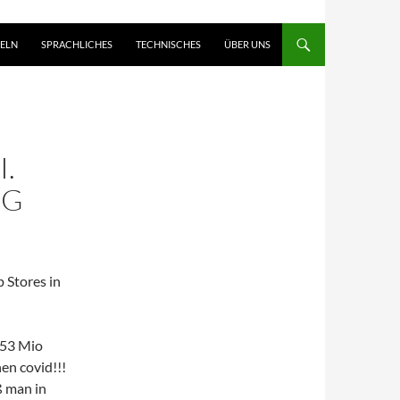
ELN
SPRACHLICHES
TECHNISCHES
ÜBER UNS
I.
EG
 Stores in
453 Mio
hen covid!!!
ß man in