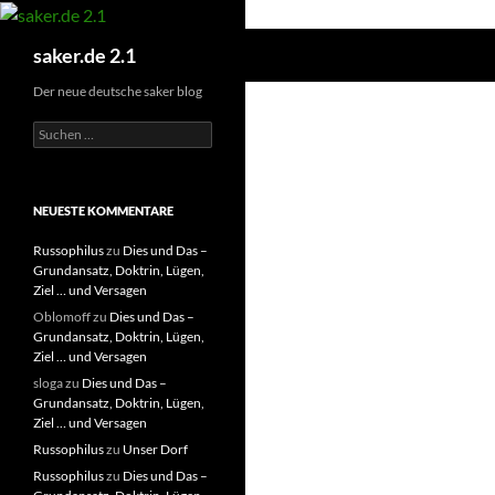
Zum
Inhalt
Suchen
saker.de 2.1
springen
Der neue deutsche saker blog
S
u
c
h
e
NEUESTE KOMMENTARE
n
n
Russophilus
zu
Dies und Das –
a
Grundansatz, Doktrin, Lügen,
c
Ziel … und Versagen
h
Oblomoff
zu
Dies und Das –
:
Grundansatz, Doktrin, Lügen,
Ziel … und Versagen
sloga
zu
Dies und Das –
Grundansatz, Doktrin, Lügen,
Ziel … und Versagen
Russophilus
zu
Unser Dorf
Russophilus
zu
Dies und Das –