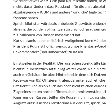
*wirklich* etwas wie z.B. ein paar Raumschiffe haben, so 
nichts daran ändern, dass Russland – für die amis absolut
abzufangende – ICBMs und andere *wirkliche* high-tech
Systeme haben.
Sprich, idiotistan würde als unbelebte Glaswüste enden,
als eine, die vor der völligen Zerstörung noch grausam g
z.B. Millionen von Russen massakriert hat.
Kurz, die amis haben militärisch weitgehend leere Hände
Präsident Putin ist höflich genug, trumps Phantasie-Gep
unkommentiert (und unbeachtet) zu lassen.
Einstweilen in der Realität: Die russischen Streitkräfte k
nicht nur unerbittlich Tat für Tag weiter voran, Nein, sie z
auch ein Gebäude im ukro Hinterland, in dem sich Dutzen
Rede war von 85) Offizieren trafen, darunter auch etliche
Offiziere*! Und als ob auch das noch nicht reichen würde
Zuge eines ersten noch höflichen aber unmissverständli
Knurrens der Russen, teilten die Russen nun mit, dass sie, 
Angriffe auf russisches Territorium aus der Luft, sprich, n