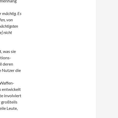
ammenhang
r mächtig. Es
fen, von
mächtigsten
e] nicht
, was sie
ations-
il deren
e Nutzer die
 Waffen-
k entwickelt
e involviert
 großteils
ile Leute,