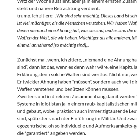
Witz der Woche aussieht, aber ja in einem ernsten Zus
steht und nähere Betrachtung verdient.
trump, ich zitiere: „
Wir sind sehr mächtig. Dieses Land ist seh
ist viel mächtiger, als die Menschen verstehen. Wir haben Waf
denen niemand eine Ahnung hat, was sie sind, und es sind die 
Waffen der Welt, die wir haben. Mächtiger als alle anderen, [di
einmal annähernd [so mächtig sind]
„.
Zunächst mal, wenn, ich zitiere, „niemand eine Ahnung hat
sind“, dann ist das, wenn es denn wahr wäre, eine Kapitul
Erklärung, denn solche Waffen sind wertlos. Nicht nur, we
Entwickler Ahnung haben *müssen*, sondern auch weil di
Waffen verstehen und benützen können müssen.
Zweitens und in direktem Zusammenhang damit werden
Systeme in idiotistan ja in einem raub-kapitalistischen mi
und gebaut, wobei praktisch auch immer zigtausende Leut
sind, spätestens nach der Einführung im Militär. Und zwar
egozentrische, oh so individuelle und Aufmerksamkeits-ge
die *garantiert* angeben werden.