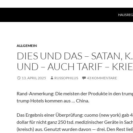
HAUSREG
ALLGEMEIN
DIES UND DAS – SATAN, K.
UND – AUCH TARIF – KRI
13. APRIL 2025
RUSSOPHILUS
43 KOMMENTARE
Rand-Anmerkung: Die meisten der Produkte in den trump
trump Hotels kommen aus … China.
Das Ergebnis einer Überprüfung: cuomo (new york) gab 
dollar für nicht ganz 250 tsd. medizinischer Geräte in Sac
(kreisch) aus. Genutzt wurden davon — drei. Den Rest lie