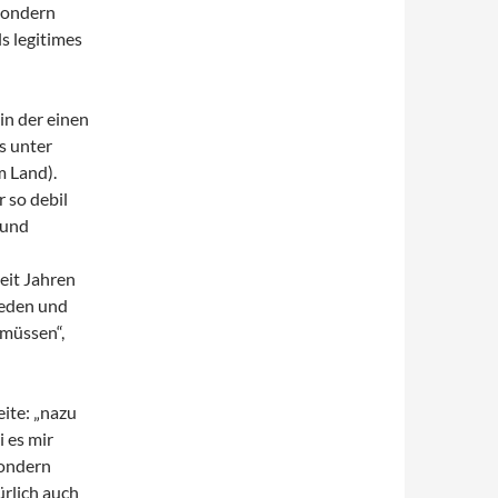
 sondern
s legitimes
 in der einen
s unter
m Land).
r so debil
 und
eit Jahren
ieden und
müssen“,
eite: „nazu
i es mir
sondern
ürlich auch