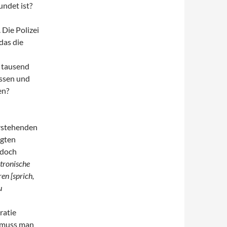
ndet ist?
 Die Polizei
das die
l
r tausend
ssen und
en?
erstehenden
egten
 doch
ktronische
en [sprich,
u
ratie
d muss man