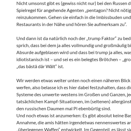
Nicht umsonst gibt es (gewiss nicht nur) bei den Russen di
Spielregel für angehende Agenten „pentagon? Nicht nötig
reinzukommen. Gehen sie einfach in die Imbissbuden und
Restaurants in der Nähe und hören Sie aufmerksam zu“.
Und dann ist da natürlich noch der „trump Faktor“ zu be
sprich, dass bei dem ja alles vollmundig und großmäulig bi
Absurde aufgeblasen wird und dass bei trump ja alles, wa
idiotistanisch ist – und sei es ein belegtes Brötchen – „gr
„das bästä där Wält“ ist.
Wir werden etwas weiter unten noch einen näheren Blick
werfen, also belasse ich es hier dabei festzuhalten, dass d
Systeme des unwerte-westens im Großen und Ganzen, jed
tatsächlichen Kampf-Situationen, im (seltenen) allergünst
den russischen Daumen mal Pi ebenbürtig sind.
Und noch etwas ist anzumerken: Es gibt absolut keine Basi
Annahme, die amis hätten irgendetwas nennenswertes a
„überlegenen Waffen“ entwickelt. Im Gegenteil, es lässt si