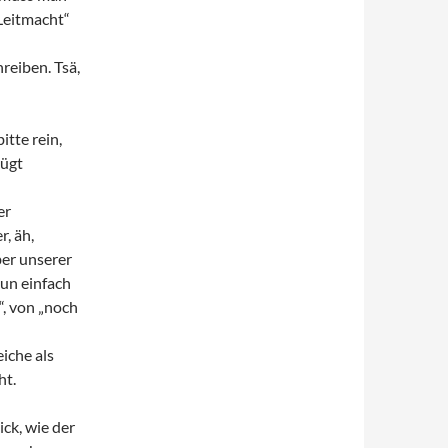
Leitmacht“
reiben. Tsä,
itte rein,
lügt
er
r, äh,
ber unserer
nun einfach
“, von „noch
iche als
ht.
ick, wie der