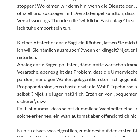
stoppen! Wo kämen wir denn hin, wenn die Dienste der „
offiziell und sozusagen mit Dienststempel kundtun, dass
Verschwörungs-Theorien die *wirkliche Faktenlage* besch
isch tuhe empört sein tun.
Kleiner Abstecher dazu: Sagt ein Räuber „lassen Sie mich b
ich will Sie nämlich ausrauben“? wenn er klingelt? Njet, er 
natürlich.
Analog dazu: Sagen politster „dämokratie war schon imm
Verarsche, aber es gibt das Problem, dass die Urnenvieche
pardon ‚mündigen Wähler‘, gelegentlich störrisch gegenü
Propaganda sind, ergo basteln wir die ‚Wahl‘-Ergebnisse 
selbst“? Njet, sie lügen natürlich. Erzählen von „bequemer
sicherer“, usw.
Fakt ist nunmal, dass selbst dümmliche Wahlhelfer eine Le
solche erkennen, ein Wahlautomat aber offensichtlich nic
Nun zu etwas, was eigentlich, zumindest auf den ersten Bl