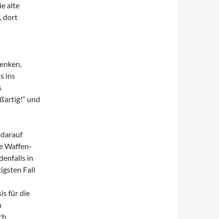
e alte
, dort
denken,
s ins
s
oßartig!“ und
 darauf
ie Waffen-
enfalls in
igsten Fall
s für die
n
ch