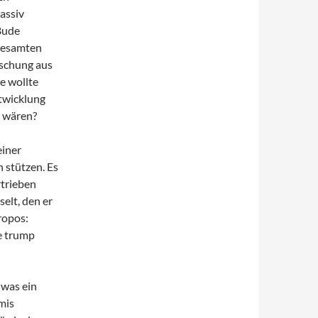
massiv
Bude
 gesamten
ischung aus
e wollte
ntwicklung
h wären?
einer
n stützen. Es
rtrieben
elt, den er
ropos:
te trump
 was ein
amis