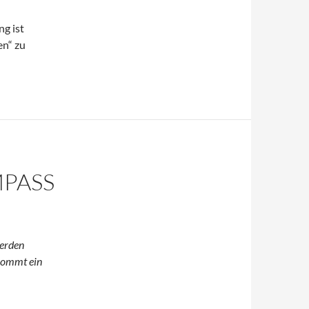
g ist
en“ zu
PASS
werden
 kommt ein