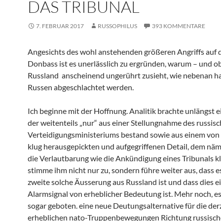
DAS TRIBUNAL
7. FEBRUAR 2017
RUSSOPHILUS
393 KOMMENTARE
Angesichts des wohl anstehenden größeren Angriffs auf 
Donbass ist es unerlässlich zu ergründen, warum – und o
Russland anscheinend ungerührt zusieht, wie nebenan h
Russen abgeschlachtet werden.
Ich beginne mit der Hoffnung. Analitik brachte unlängst ei
der weitenteils „nur“ aus einer Stellungnahme des russis
Verteidigungsministeriums bestand sowie aus einem von 
klug herausgepickten und aufgegriffenen Detail, dem näml
die Verlautbarung wie die Ankündigung eines Tribunals kl
stimme ihm nicht nur zu, sondern führe weiter aus, dass es
zweite solche Äusserung aus Russland ist und dass dies e
Alarmsignal von erheblicher Bedeutung ist. Mehr noch, es
sogar geboten. eine neue Deutungsalternative für die der
erheblichen nato-Truppenbewegungen Richtung russisch