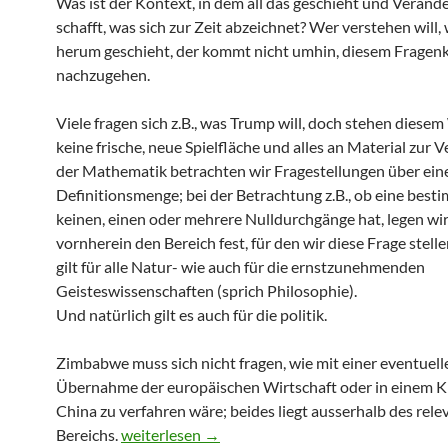
Was ist der Kontext, in dem all das geschieht und Verän
schafft, was sich zur Zeit abzeichnet? Wer verstehen will,
herum geschieht, der kommt nicht umhin, diesem Frage
nachzugehen.
Viele fragen sich z.B., was Trump will, doch stehen diesem
keine frische, neue Spielfläche und alles an Material zur V
der Mathematik betrachten wir Fragestellungen über ein
Definitionsmenge; bei der Betrachtung z.B., ob eine bes
keinen, einen oder mehrere Nulldurchgänge hat, legen wi
vornherein den Bereich fest, für den wir diese Frage stell
gilt für alle Natur- wie auch für die ernstzunehmenden
Geisteswissenschaften (sprich Philosophie).
Und natürlich gilt es auch für die politik.
Zimbabwe muss sich nicht fragen, wie mit einer eventuell
Übernahme der europäischen Wirtschaft oder in einem K
China zu verfahren wäre; beides liegt ausserhalb des rel
Bereichs.
Schachbrett und Kompass
weiterlesen
→