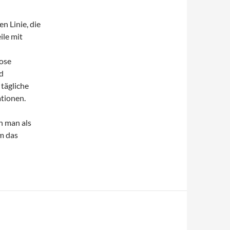
n Linie, die
ile mit
h
lose
d
 tägliche
tionen.
n man als
am das
s