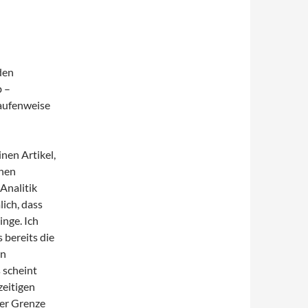
den
b –
aufenweise
nen Artikel,
chen
Analitik
ich, dass
inge. Ich
 bereits die
in
 scheint
zeitigen
er Grenze