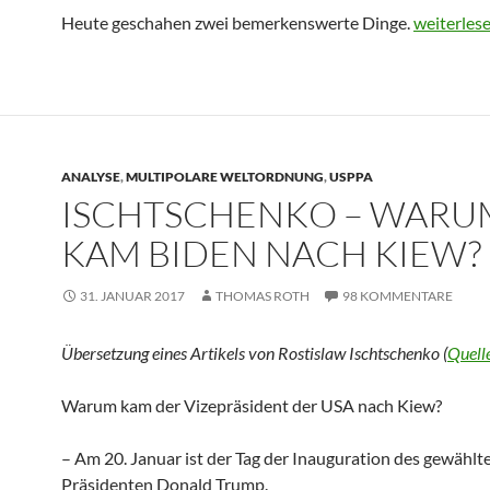
Heute geschahen zwei bemerkenswerte Dinge.
Dies und 
weiterles
ANALYSE
,
MULTIPOLARE WELTORDNUNG
,
USPPA
ISCHTSCHENKO – WARU
KAM BIDEN NACH KIEW?
31. JANUAR 2017
THOMAS ROTH
98 KOMMENTARE
Übersetzung eines Artikels von Rostislaw Ischtschenko (
Quell
Warum kam der Vizepräsident der USA nach Kiew?
– Am 20. Januar ist der Tag der Inauguration des gewählt
Präsidenten Donald Trump.