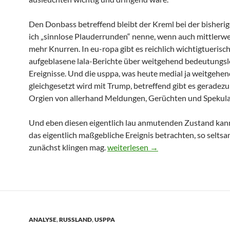
Den Donbass betreffend bleibt der Kreml bei der bisherige
ich „sinnlose Plauderrunden“ nenne, wenn auch mittlerwe
mehr Knurren. In eu-ropa gibt es reichlich wichtigtuerisc
aufgeblasene lala-Berichte über weitgehend bedeutungs
Ereignisse. Und die usppa, was heute medial ja weitgehen
gleichgesetzt wird mit Trump, betreffend gibt es geradezu
Orgien von allerhand Meldungen, Gerüchten und Spekula
Und eben diesen eigentlich lau anmutenden Zustand kan
das eigentlich maßgebliche Ereignis betrachten, so selts
zunächst klingen mag.
Dies und Das – Nichts und so viele
weiterlesen
→
ANALYSE
,
RUSSLAND
,
USPPA