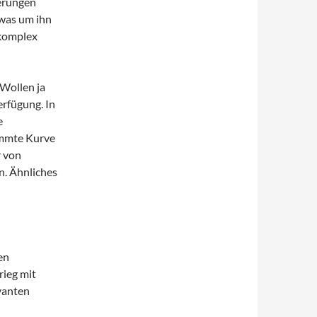
derungen
 was um ihn
nkomplex
 Wollen ja
erfügung. In
e
timmte Kurve
r von
en. Ähnliches
en
rieg mit
evanten