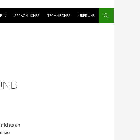
ELN
SPRACHLICHES
TECHNISCHES
ÜBER UNS
 UND
 nichts an
d sie