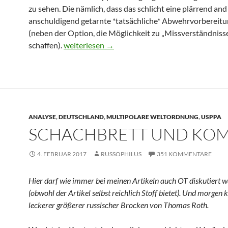
zu sehen. Die nämlich, dass das schlicht eine plärrend and
anschuldigend getarnte *tatsächliche* Abwehrvorbereitun
(neben der Option, die Möglichkeit zu „Missverständniss
schaffen).
Das Tribunal
weiterlesen
→
ANALYSE
,
DEUTSCHLAND
,
MULTIPOLARE WELTORDNUNG
,
USPPA
SCHACHBRETT UND KOM
4. FEBRUAR 2017
RUSSOPHILUS
351 KOMMENTARE
Hier darf wie immer bei meinen Artikeln auch OT diskutiert 
(obwohl der Artikel selbst reichlich Stoff bietet). Und morgen
leckerer größerer russischer Brocken von Thomas Roth.