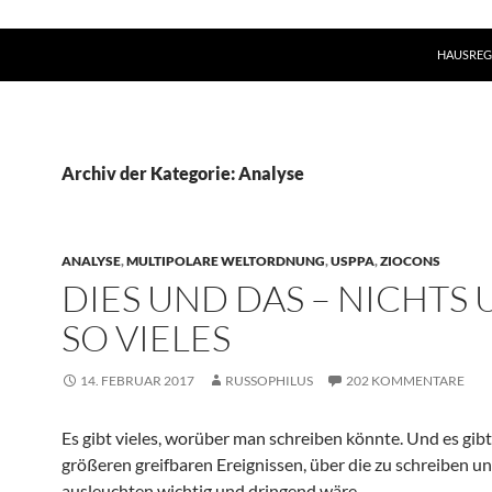
HAUSREG
Archiv der Kategorie: Analyse
ANALYSE
,
MULTIPOLARE WELTORDNUNG
,
USPPA
,
ZIOCONS
DIES UND DAS – NICHTS
SO VIELES
14. FEBRUAR 2017
RUSSOPHILUS
202 KOMMENTARE
Es gibt vieles, worüber man schreiben könnte. Und es gibt
größeren greifbaren Ereignissen, über die zu schreiben un
ausleuchten wichtig und dringend wäre.