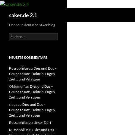
Zum
Inhalt
Suchen
saker.de 2.1
springen
Der neue deutsche saker blog
S
u
c
h
e
NEUESTE KOMMENTARE
n
n
Russophilus
zu
Dies und Das –
a
Grundansatz, Doktrin, Lügen,
c
Ziel … und Versagen
h
Oblomoff
zu
Dies und Das –
:
Grundansatz, Doktrin, Lügen,
Ziel … und Versagen
sloga
zu
Dies und Das –
Grundansatz, Doktrin, Lügen,
Ziel … und Versagen
Russophilus
zu
Unser Dorf
Russophilus
zu
Dies und Das –