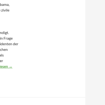
Obama,
zivile
ndigt.
in Frage
identen der
schen
als
er
chenko – Warum kam biden nach kiew?
lesen
→