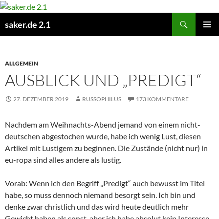
Zum
Inhalt
Suchen
saker.de 2.1
springen
PRIMÄR
MENÜ
ALLGEMEIN
AUSBLICK UND „PREDIGT“
27. DEZEMBER 2019
RUSSOPHILUS
173 KOMMENTARE
Nachdem am Weihnachts-Abend jemand von einem nicht-
deutschen abgestochen wurde, habe ich wenig Lust, diesen
Artikel mit Lustigem zu beginnen. Die Zustände (nicht nur) in
eu-ropa sind alles andere als lustig.
Vorab: Wenn ich den Begriff „Predigt“ auch bewusst im Titel
habe, so muss dennoch niemand besorgt sein. Ich bin und
denke zwar christlich und das wird heute deutlich mehr
Gewicht haben als sonst, aber ich habe absolut kein Interesse