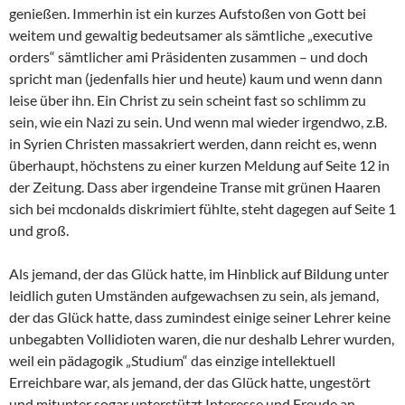
genießen. Immerhin ist ein kurzes Aufstoßen von Gott bei
weitem und gewaltig bedeutsamer als sämtliche „executive
orders“ sämtlicher ami Präsidenten zusammen – und doch
spricht man (jedenfalls hier und heute) kaum und wenn dann
leise über ihn. Ein Christ zu sein scheint fast so schlimm zu
sein, wie ein Nazi zu sein. Und wenn mal wieder irgendwo, z.B.
in Syrien Christen massakriert werden, dann reicht es, wenn
überhaupt, höchstens zu einer kurzen Meldung auf Seite 12 in
der Zeitung. Dass aber irgendeine Transe mit grünen Haaren
sich bei mcdonalds diskrimiert fühlte, steht dagegen auf Seite 1
und groß.
Als jemand, der das Glück hatte, im Hinblick auf Bildung unter
leidlich guten Umständen aufgewachsen zu sein, als jemand,
der das Glück hatte, dass zumindest einige seiner Lehrer keine
unbegabten Vollidioten waren, die nur deshalb Lehrer wurden,
weil ein pädagogik „Studium“ das einzige intellektuell
Erreichbare war, als jemand, der das Glück hatte, ungestört
und mitunter sogar unterstützt Interesse und Freude an