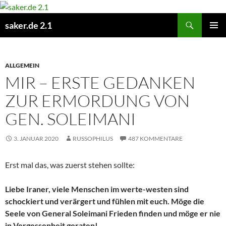
Zum
Inhalt
Suchen
saker.de 2.1
springen
PRIMÄR
MENÜ
ALLGEMEIN
MIR – ERSTE GEDANKEN
ZUR ERMORDUNG VON
GEN. SOLEIMANI
3. JANUAR 2020
RUSSOPHILUS
487 KOMMENTARE
Erst mal das, was zuerst stehen sollte:
Liebe Iraner, viele Menschen im werte-westen sind
schockiert und verärgert und fühlen mit euch. Möge die
Seele von General Soleimani Frieden finden und möge er nie
in Vergessenheit geraten!