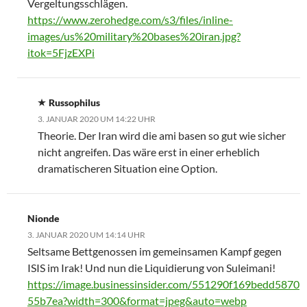
Vergeltungsschlägen.
https://www.zerohedge.com/s3/files/inline-
images/us%20military%20bases%20iran.jpg?
itok=5FjzEXPi
Russophilus
3. JANUAR 2020 UM 14:22 UHR
Theorie. Der Iran wird die ami basen so gut wie sicher
nicht angreifen. Das wäre erst in einer erheblich
dramatischeren Situation eine Option.
Nionde
3. JANUAR 2020 UM 14:14 UHR
Seltsame Bettgenossen im gemeinsamen Kampf gegen
ISIS im Irak! Und nun die Liquidierung von Suleimani!
https://image.businessinsider.com/551290f169bedd5870
55b7ea?width=300&format=jpeg&auto=webp