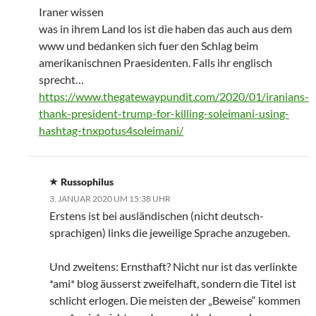
Iraner wissen
was in ihrem Land los ist die haben das auch aus dem
www und bedanken sich fuer den Schlag beim
amerikanischnen Praesidenten. Falls ihr englisch
sprecht…
https://www.thegatewaypundit.com/2020/01/iranians-
thank-president-trump-for-killing-soleimani-using-
hashtag-tnxpotus4soleimani/
Russophilus
3. JANUAR 2020 UM 15:38 UHR
Erstens ist bei ausländischen (nicht deutsch-
sprachigen) links die jeweilige Sprache anzugeben.
Und zweitens: Ernsthaft? Nicht nur ist das verlinkte
*ami* blog äusserst zweifelhaft, sondern die Titel ist
schlicht erlogen. Die meisten der „Beweise“ kommen