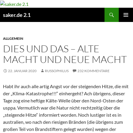
Zum
Inhalt
Suchen
saker.de 2.1
springen
PRIMÄR
MENÜ
ALLGEMEIN
DIES UND DAS – ALTE
MACHT UND NEUE MACHT
22. JANUAR 2020
RUSSOPHILUS
232 KOMMENTARE
Habt ihr auch alle artig Angst vor der steigenden Hitze, die mit
der „Klima-Katastrophe!!!“ einhergeht? Ach übrigens, dieser
Tage zog eine heftige Kälte-Welle über den Nord-Osten der
usppa. Vermutlich war die Natur nicht rechtzeitig über die
„steigende Hitze“ informiert worden. Noch lustiger ist es in
australien, wo nach den riesigen Bränden (die übrigens zum
großen Teil von Brandstiftern gelegt wurden) wegen der