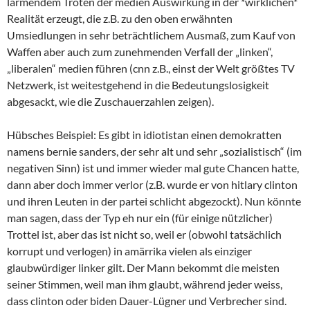
lärmendem Tröten der medien Auswirkung in der *wirklichen*
Realität erzeugt, die z.B. zu den oben erwähnten
Umsiedlungen in sehr beträchtlichem Ausmaß, zum Kauf von
Waffen aber auch zum zunehmenden Verfall der „linken“,
„liberalen“ medien führen (cnn z.B., einst der Welt größtes TV
Netzwerk, ist weitestgehend in die Bedeutungslosigkeit
abgesackt, wie die Zuschauerzahlen zeigen).
Hübsches Beispiel: Es gibt in idiotistan einen demokratten
namens bernie sanders, der sehr alt und sehr „sozialistisch“ (im
negativen Sinn) ist und immer wieder mal gute Chancen hatte,
dann aber doch immer verlor (z.B. wurde er von hitlary clinton
und ihren Leuten in der partei schlicht abgezockt). Nun könnte
man sagen, dass der Typ eh nur ein (für einige nützlicher)
Trottel ist, aber das ist nicht so, weil er (obwohl tatsächlich
korrupt und verlogen) in amärrika vielen als einziger
glaubwürdiger linker gilt. Der Mann bekommt die meisten
seiner Stimmen, weil man ihm glaubt, während jeder weiss,
dass clinton oder biden Dauer-Lügner und Verbrecher sind.