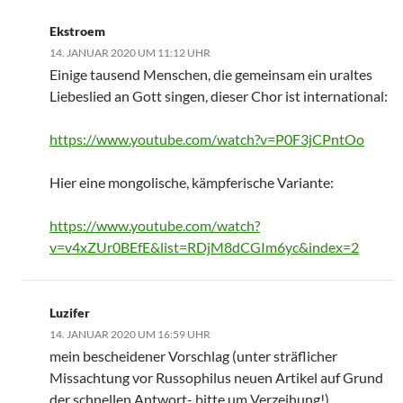
Ekstroem
14. JANUAR 2020 UM 11:12 UHR
Einige tausend Menschen, die gemeinsam ein uraltes
Liebeslied an Gott singen, dieser Chor ist international:
https://www.youtube.com/watch?v=P0F3jCPntOo
Hier eine mongolische, kämpferische Variante:
https://www.youtube.com/watch?
v=v4xZUr0BEfE&list=RDjM8dCGIm6yc&index=2
Luzifer
14. JANUAR 2020 UM 16:59 UHR
mein bescheidener Vorschlag (unter sträflicher
Missachtung vor Russophilus neuen Artikel auf Grund
der schnellen Antwort- bitte um Verzeihung!)