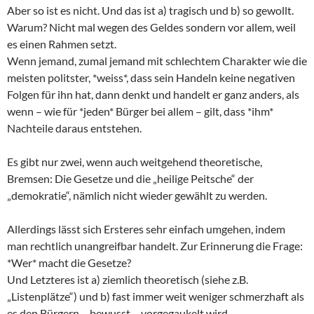
Aber so ist es nicht. Und das ist a) tragisch und b) so gewollt.
Warum? Nicht mal wegen des Geldes sondern vor allem, weil
es einen Rahmen setzt.
Wenn jemand, zumal jemand mit schlechtem Charakter wie die
meisten politster, *weiss*, dass sein Handeln keine negativen
Folgen für ihn hat, dann denkt und handelt er ganz anders, als
wenn – wie für *jeden* Bürger bei allem – gilt, dass *ihm*
Nachteile daraus entstehen.
Es gibt nur zwei, wenn auch weitgehend theoretische,
Bremsen: Die Gesetze und die „heilige Peitsche“ der
„demokratie“, nämlich nicht wieder gewählt zu werden.
Allerdings lässt sich Ersteres sehr einfach umgehen, indem
man rechtlich unangreifbar handelt. Zur Erinnerung die Frage:
*Wer* macht die Gesetze?
Und Letzteres ist a) ziemlich theoretisch (siehe z.B.
„Listenplätze“) und b) fast immer weit weniger schmerzhaft als
es den Bürgern – bewusst – vorgegaukelt wird.