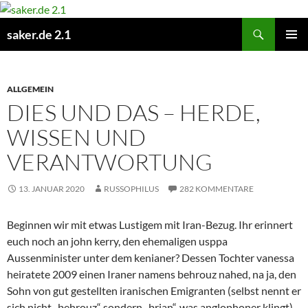
Zum
Inhalt
Suchen
saker.de 2.1
springen
PRIMÄR
MENÜ
ALLGEMEIN
DIES UND DAS – HERDE,
WISSEN UND
VERANTWORTUNG
13. JANUAR 2020
RUSSOPHILUS
282 KOMMENTARE
Beginnen wir mit etwas Lustigem mit Iran-Bezug. Ihr erinnert
euch noch an john kerry, den ehemaligen usppa
Aussenminister unter dem kenianer? Dessen Tochter vanessa
heiratete 2009 einen Iraner namens behrouz nahed, na ja, den
Sohn von gut gestellten iranischen Emigranten (selbst nennt er
sich nicht „behrouz“ sondern „brian“, was anglophoner klingt).