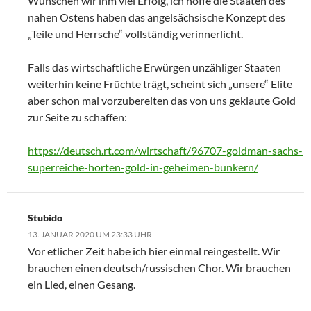
Wünschen wir ihm viel Erfolg, ich hoffe die Staaten des
nahen Ostens haben das angelsächsische Konzept des
„Teile und Herrsche“ vollständig verinnerlicht.
Falls das wirtschaftliche Erwürgen unzähliger Staaten
weiterhin keine Früchte trägt, scheint sich „unsere“ Elite
aber schon mal vorzubereiten das von uns geklaute Gold
zur Seite zu schaffen:
https://deutsch.rt.com/wirtschaft/96707-goldman-sachs-
superreiche-horten-gold-in-geheimen-bunkern/
Stubido
13. JANUAR 2020 UM 23:33 UHR
Vor etlicher Zeit habe ich hier einmal reingestellt. Wir
brauchen einen deutsch/russischen Chor. Wir brauchen
ein Lied, einen Gesang.