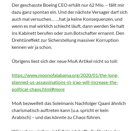
Der geschasste Boeing CEO erhält nur 62 Mio. – fällt mir
dazu ganz spontan ein. Und der nächste Versager darf sich
auch mal versuchen… …hat ja keine Konsequenzen, und
wenn es mal wirklich schlecht läuft, dann werden Sie halt
ins Kabinett berufen oder zum Botschafter ernannt. Den
Drehtüreffekt zur Sicherstellung massiver Korruption
kennen wir ja schon.
Übrigens liest sich der neue MoA Artikel nicht so toll:
https://www.moonofalabama.org/2020/01/the-long-
planned-us-assassinations-in-iraq-will-increase-the-
political-chaos.html#more
MoA bezweifelt das Soleimanis Nachfolger Qaani ähnlich
charismatisch auftreten kann (u.a. spricht er kein
Arabisch) – und das könnte zu Chaos führen.