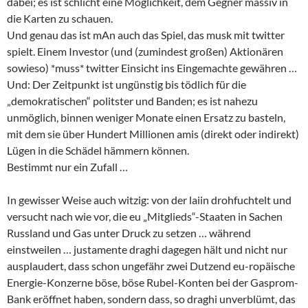
dabei; es ist schlicht eine Möglichkeit, dem Gegner massiv in
die Karten zu schauen.
Und genau das ist mAn auch das Spiel, das musk mit twitter
spielt. Einem Investor (und (zumindest großen) Aktionären
sowieso) *muss* twitter Einsicht ins Eingemachte gewähren …
Und: Der Zeitpunkt ist ungünstig bis tödlich für die
„demokratischen“ politster und Banden; es ist nahezu
unmöglich, binnen weniger Monate einen Ersatz zu basteln,
mit dem sie über Hundert Millionen amis (direkt oder indirekt)
Lügen in die Schädel hämmern können.
Bestimmt nur ein Zufall …
In gewisser Weise auch witzig: von der laiin drohfuchtelt und
versucht nach wie vor, die eu „Mitglieds“-Staaten in Sachen
Russland und Gas unter Druck zu setzen … während
einstweilen … justamente draghi dagegen hält und nicht nur
ausplaudert, dass schon ungefähr zwei Dutzend eu-ropäische
Energie-Konzerne böse, böse Rubel-Konten bei der Gasprom-
Bank eröffnet haben, sondern dass, so draghi unverblümt, das