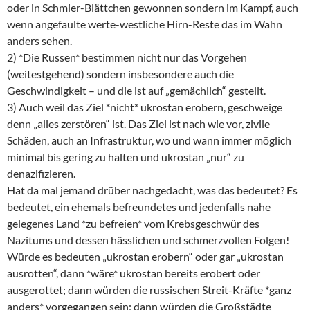
oder in Schmier-Blättchen gewonnen sondern im Kampf, auch
wenn angefaulte werte-westliche Hirn-Reste das im Wahn
anders sehen.
2) *Die Russen* bestimmen nicht nur das Vorgehen
(weitestgehend) sondern insbesondere auch die
Geschwindigkeit – und die ist auf „gemächlich“ gestellt.
3) Auch weil das Ziel *nicht* ukrostan erobern, geschweige
denn „alles zerstören“ ist. Das Ziel ist nach wie vor, zivile
Schäden, auch an Infrastruktur, wo und wann immer möglich
minimal bis gering zu halten und ukrostan „nur“ zu
denazifizieren.
Hat da mal jemand drüber nachgedacht, was das bedeutet? Es
bedeutet, ein ehemals befreundetes und jedenfalls nahe
gelegenes Land *zu befreien* vom Krebsgeschwür des
Nazitums und dessen hässlichen und schmerzvollen Folgen!
Würde es bedeuten „ukrostan erobern“ oder gar „ukrostan
ausrotten“, dann *wäre* ukrostan bereits erobert oder
ausgerottet; dann würden die russischen Streit-Kräfte *ganz
anders* vorgegangen sein; dann würden die Großstädte