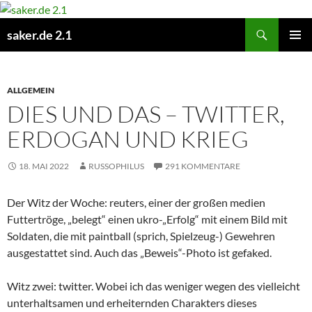
Zum
Inhalt
Suchen
saker.de 2.1
springen
PRIMÄR
MENÜ
ALLGEMEIN
DIES UND DAS – TWITTER,
ERDOGAN UND KRIEG
18. MAI 2022
RUSSOPHILUS
291 KOMMENTARE
Der Witz der Woche: reuters, einer der großen medien
Futtertröge, „belegt“ einen ukro-„Erfolg“ mit einem Bild mit
Soldaten, die mit paintball (sprich, Spielzeug-) Gewehren
ausgestattet sind. Auch das „Beweis“-Photo ist gefaked.
Witz zwei: twitter. Wobei ich das weniger wegen des vielleicht
unterhaltsamen und erheiternden Charakters dieses