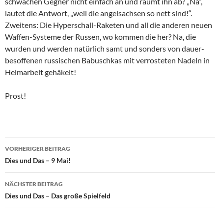
schwachen Gegner nicht einfach an und räumt ihn ab? „Na“,
lautet die Antwort, „weil die angelsachsen so nett sind!“.
Zweitens: Die Hyperschall-Raketen und all die anderen neuen
Waffen-Systeme der Russen, wo kommen die her? Na, die
wurden und werden natürlich samt und sonders von dauer-
besoffenen russischen Babuschkas mit verrosteten Nadeln in
Heimarbeit gehäkelt!
Prost!
VORHERIGER BEITRAG
Beitragsnavigation
Dies und Das – 9 Mai!
NÄCHSTER BEITRAG
Dies und Das – Das große Spielfeld