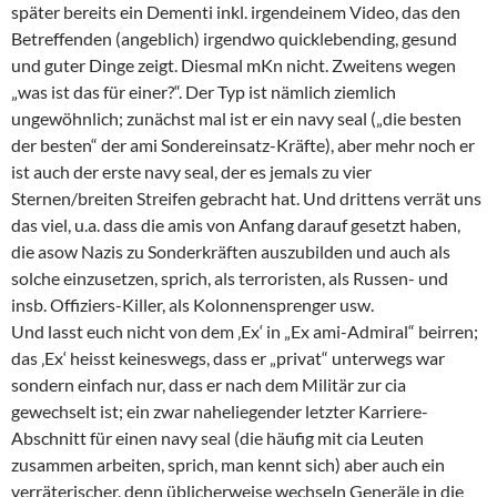
später bereits ein Dementi inkl. irgendeinem Video, das den
Betreffenden (angeblich) irgendwo quicklebending, gesund
und guter Dinge zeigt. Diesmal mKn nicht. Zweitens wegen
„was ist das für einer?“. Der Typ ist nämlich ziemlich
ungewöhnlich; zunächst mal ist er ein navy seal („die besten
der besten“ der ami Sondereinsatz-Kräfte), aber mehr noch er
ist auch der erste navy seal, der es jemals zu vier
Sternen/breiten Streifen gebracht hat. Und drittens verrät uns
das viel, u.a. dass die amis von Anfang darauf gesetzt haben,
die asow Nazis zu Sonderkräften auszubilden und auch als
solche einzusetzen, sprich, als terroristen, als Russen- und
insb. Offiziers-Killer, als Kolonnensprenger usw.
Und lasst euch nicht von dem ‚Ex‘ in „Ex ami-Admiral“ beirren;
das ‚Ex‘ heisst keineswegs, dass er „privat“ unterwegs war
sondern einfach nur, dass er nach dem Militär zur cia
gewechselt ist; ein zwar naheliegender letzter Karriere-
Abschnitt für einen navy seal (die häufig mit cia Leuten
zusammen arbeiten, sprich, man kennt sich) aber auch ein
verräterischer, denn üblicherweise wechseln Generäle in die