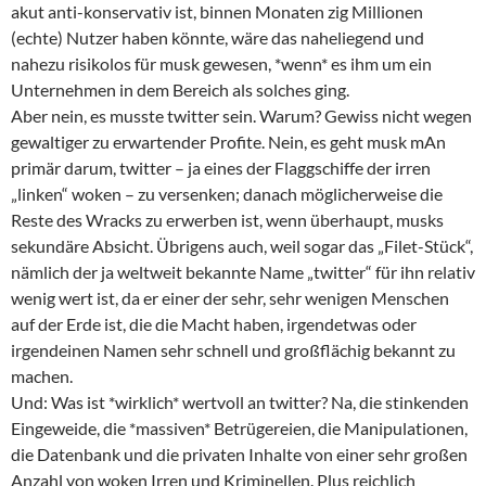
akut anti-konservativ ist, binnen Monaten zig Millionen
(echte) Nutzer haben könnte, wäre das naheliegend und
nahezu risikolos für musk gewesen, *wenn* es ihm um ein
Unternehmen in dem Bereich als solches ging.
Aber nein, es musste twitter sein. Warum? Gewiss nicht wegen
gewaltiger zu erwartender Profite. Nein, es geht musk mAn
primär darum, twitter – ja eines der Flaggschiffe der irren
„linken“ woken – zu versenken; danach möglicherweise die
Reste des Wracks zu erwerben ist, wenn überhaupt, musks
sekundäre Absicht. Übrigens auch, weil sogar das „Filet-Stück“,
nämlich der ja weltweit bekannte Name „twitter“ für ihn relativ
wenig wert ist, da er einer der sehr, sehr wenigen Menschen
auf der Erde ist, die die Macht haben, irgendetwas oder
irgendeinen Namen sehr schnell und großflächig bekannt zu
machen.
Und: Was ist *wirklich* wertvoll an twitter? Na, die stinkenden
Eingeweide, die *massiven* Betrügereien, die Manipulationen,
die Datenbank und die privaten Inhalte von einer sehr großen
Anzahl von woken Irren und Kriminellen. Plus reichlich