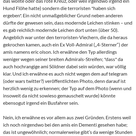
das wollte oder das rote Kreuz, oder weil irgendwo irgend ein
Hund Flöhe hatte) sondern die terroristen *haben sich
ergeben*. Ein nicht unmaßgeblicher Grund neben anderen
dürfte der gewesen sein, dass modernde Leichen stinken – und
es gab reichlich modernde Leichen dort unten (über 50).
Angeblich war unter den terroristen-Viechern, die da heraus
gekrochen kamen, auch ein Ex Voll-Admiral („4-Sterner“) der
amis namens eric olson. Ich erwähne den Typ allerdings
weniger wegen seiner breiten Admirals-Streifen; *dass* da
auch hochrangige ami Söldner dabei sein würden, war völlig
klar. Und ich erwähne es auch nicht wegen dem auf telegram
(oder wars twitter?) veröffentlichten Photo, denn darauf ist
herzlich wenig zu erkennen; der Typ auf dem Photo (wenn und
insoweit da nicht sowieso gemauschelt wurde) könnte
ebensogut irgend ein Busfahrer sein.
Nein, ich erwähne es vor allem aus zwei Gründen. Erstens weil
ich noch nirgendwo bei den amis ein Dementi gesehen habe;
das ist ungewöhnlich; normalerweise gibt’s da wenige Stunden