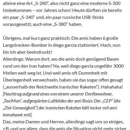
alleine eine Art „S-280“, also nicht ganz eine moderne S-300
hinbekommen – vor Jahren schon! Heute dürften sie bereits
ein paar „S-340“ und, ein paar russische USB-Sticks
vorausgesetzt, auch eine „S-380“ haben.
Übrigens, mal kurz ganz praktisch: Die amis haben 6 große
Langstrecken-Bomber in diego garcia stationiert. Hach, nun
bin ich aber beeindruckt!
Allerdings: Warum dort, wo die amis doch genügend Basen
rund um den Iran haben? Na, weil diego garcia ungefähr 3000
Meilen weit weg ist. Und weil amis oft Dummheit mit
Überlegenheit verwechseln, haben sie das sogar offen gesagt
(„ausserhalb der Reichweite iranischer Raketen“). Hahahaha!
[Nachtrag aufgrund eines von einem unserer Dorfbewohner,
„TaxiMan“, aufgespürten Luftbildes der ami Basis: Der „CEP“ (die
„Ziel-Genauigkeit“) der iranischen Raketen hält locker mit ami
tomahawk mit]
.
Das, meine Damen und Herren, allerdings sagt uns so einiges,
z.B. und vor allem, dass die amis die Situation nicht mehr sicher