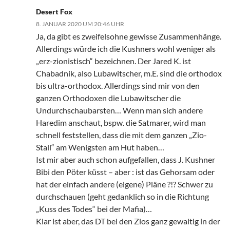
Desert Fox
8. JANUAR 2020 UM 20:46 UHR
Ja, da gibt es zweifelsohne gewisse Zusammenhänge.
Allerdings würde ich die Kushners wohl weniger als
„erz-zionistisch“ bezeichnen. Der Jared K. ist
Chabadnik, also Lubawitscher, m.E. sind die orthodox
bis ultra-orthodox. Allerdings sind mir von den
ganzen Orthodoxen die Lubawitscher die
Undurchschaubarsten… Wenn man sich andere
Haredim anschaut, bspw. die Satmarer, wird man
schnell feststellen, dass die mit dem ganzen „Zio-
Stall“ am Wenigsten am Hut haben…
Ist mir aber auch schon aufgefallen, dass J. Kushner
Bibi den Pöter küsst – aber : ist das Gehorsam oder
hat der einfach andere (eigene) Pläne ?!? Schwer zu
durchschauen (geht gedanklich so in die Richtung
„Kuss des Todes“ bei der Mafia)…
Klar ist aber, das DT bei den Zios ganz gewaltig in der