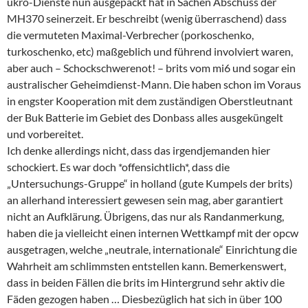
ukro-Dienste nun ausgepackt hat in Sachen Abschuss der
MH370 seinerzeit. Er beschreibt (wenig überraschend) dass
die vermuteten Maximal-Verbrecher (porkoschenko,
turkoschenko, etc) maßgeblich und führend involviert waren,
aber auch – Schockschwerenot! – brits vom mi6 und sogar ein
australischer Geheimdienst-Mann. Die haben schon im Voraus
in engster Kooperation mit dem zuständigen Oberstleutnant
der Buk Batterie im Gebiet des Donbass alles ausgeküngelt
und vorbereitet.
Ich denke allerdings nicht, dass das irgendjemanden hier
schockiert. Es war doch *offensichtlich*, dass die
„Untersuchungs-Gruppe“ in holland (gute Kumpels der brits)
an allerhand interessiert gewesen sein mag, aber garantiert
nicht an Aufklärung. Übrigens, das nur als Randanmerkung,
haben die ja vielleicht einen internen Wettkampf mit der opcw
ausgetragen, welche „neutrale, internationale“ Einrichtung die
Wahrheit am schlimmsten entstellen kann. Bemerkenswert,
dass in beiden Fällen die brits im Hintergrund sehr aktiv die
Fäden gezogen haben … Diesbezüglich hat sich in über 100