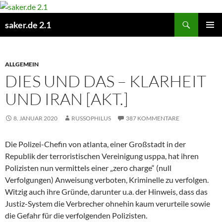
Zum
Inhalt
Suchen
saker.de 2.1
springen
PRIMÄR
MENÜ
ALLGEMEIN
DIES UND DAS – KLARHEIT
UND IRAN [AKT.]
8. JANUAR 2020
RUSSOPHILUS
387 KOMMENTARE
Die Polizei-Chefin von atlanta, einer Großstadt in der
Republik der terroristischen Vereinigung usppa, hat ihren
Polizisten nun vermittels einer „zero charge“ (null
Verfolgungen) Anweisung verboten, Kriminelle zu verfolgen.
Witzig auch ihre Gründe, darunter u.a. der Hinweis, dass das
Justiz-System die Verbrecher ohnehin kaum verurteile sowie
die Gefahr für die verfolgenden Polizisten.