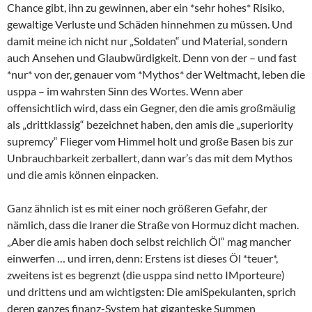
Chance gibt, ihn zu gewinnen, aber ein *sehr hohes* Risiko,
gewaltige Verluste und Schäden hinnehmen zu müssen. Und
damit meine ich nicht nur „Soldaten“ und Material, sondern
auch Ansehen und Glaubwürdigkeit. Denn von der – und fast
*nur* von der, genauer vom *Mythos* der Weltmacht, leben die
usppa – im wahrsten Sinn des Wortes. Wenn aber
offensichtlich wird, dass ein Gegner, den die amis großmäulig
als „drittklassig“ bezeichnet haben, den amis die „superiority
supremcy“ Flieger vom Himmel holt und große Basen bis zur
Unbrauchbarkeit zerballert, dann war’s das mit dem Mythos
und die amis können einpacken.
Ganz ähnlich ist es mit einer noch größeren Gefahr, der
nämlich, dass die Iraner die Straße von Hormuz dicht machen.
„Aber die amis haben doch selbst reichlich Öl“ mag mancher
einwerfen … und irren, denn: Erstens ist dieses Öl *teuer*,
zweitens ist es begrenzt (die usppa sind netto IMporteure)
und drittens und am wichtigsten: Die amiSpekulanten, sprich
deren ganzes finanz-System hat giganteske Summen