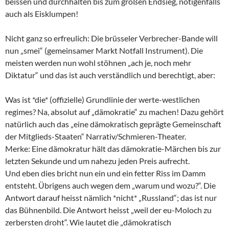
beissen und durchhalten bis zum großen Endsieg, nötigenfalls
auch als Eisklumpen!
Nicht ganz so erfreulich: Die brüsseler Verbrecher-Bande will
nun „smei“ (gemeinsamer Markt Notfall Instrument). Die
meisten werden nun wohl stöhnen „ach je, noch mehr
Diktatur“ und das ist auch verständlich und berechtigt, aber:
Was ist *die* (offizielle) Grundlinie der werte-westlichen
regimes? Na, absolut auf „dämokratie“ zu machen! Dazu gehört
natürlich auch das „eine dämokratisch geprägte Gemeinschaft
der Mitglieds-Staaten“ Narrativ/Schmieren-Theater.
Merke: Eine dämokratur hält das dämokratie-Märchen bis zur
letzten Sekunde und um nahezu jeden Preis aufrecht.
Und eben dies bricht nun ein und ein fetter Riss im Damm
entsteht. Übrigens auch wegen dem „warum und wozu?“. Die
Antwort darauf heisst nämlich *nicht* „Russland“; das ist nur
das Bühnenbild. Die Antwort heisst „weil der eu-Moloch zu
zerbersten droht“. Wie lautet die „dämokratisch