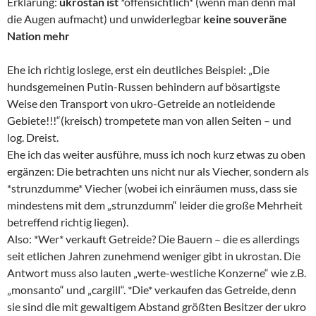
Erklärung:
ukrostan ist
*offensichtlich* (wenn man denn mal
die Augen aufmacht) und unwiderlegbar
keine souveräne
Nation mehr
Ehe ich richtig loslege, erst ein deutliches Beispiel: „Die
hundsgemeinen Putin-Russen behindern auf bösartigste
Weise den Transport von ukro-Getreide an notleidende
Gebiete!!!“(kreisch) trompetete man von allen Seiten – und
log. Dreist.
Ehe ich das weiter ausführe, muss ich noch kurz etwas zu oben
ergänzen: Die betrachten uns nicht nur als Viecher, sondern als
*strunzdumme* Viecher (wobei ich einräumen muss, dass sie
mindestens mit dem „strunzdumm“ leider die große Mehrheit
betreffend richtig liegen).
Also: *Wer* verkauft Getreide? Die Bauern – die es allerdings
seit etlichen Jahren zunehmend weniger gibt in ukrostan. Die
Antwort muss also lauten „werte-westliche Konzerne“ wie z.B.
„monsanto“ und „cargill“. *Die* verkaufen das Getreide, denn
sie sind die mit gewaltigem Abstand größten Besitzer der ukro