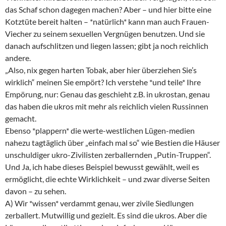
das Schaf schon dagegen machen? Aber – und hier bitte eine
Kotztüte bereit halten – *natürlich* kann man auch Frauen-
Viecher zu seinem sexuellen Vergnügen benutzen. Und sie
danach aufschlitzen und liegen lassen; gibt ja noch reichlich
andere.
„Also, nix gegen harten Tobak, aber hier überziehen Sie’s
wirklich“ meinen Sie empört? Ich verstehe *und teile* Ihre
Empörung, nur: Genau das geschieht z.B. in ukrostan, genau
das haben die ukros mit mehr als reichlich vielen Russinnen
gemacht.
Ebenso *plappern* die werte-westlichen Lügen-medien
nahezu tagtäglich über „einfach mal so“ wie Bestien die Häuser
unschuldiger ukro-Zivilisten zerballernden „Putin-Truppen“.
Und Ja, ich habe dieses Beispiel bewusst gewählt, weil es
ermöglicht, die echte Wirklichkeit – und zwar diverse Seiten
davon – zu sehen.
A) Wir *wissen* verdammt genau, wer zivile Siedlungen
zerballert. Mutwillig und gezielt. Es sind die ukros. Aber die