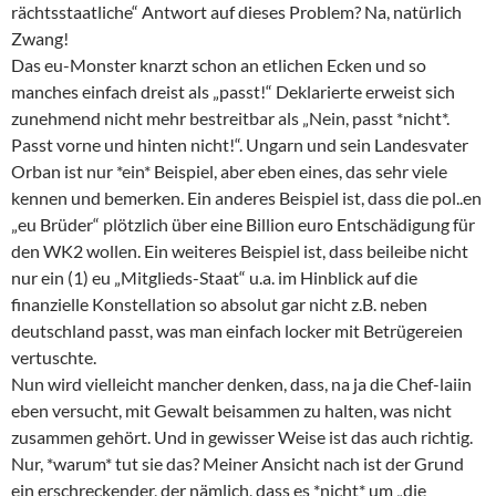
rächtsstaatliche“ Antwort auf dieses Problem? Na, natürlich
Zwang!
Das eu-Monster knarzt schon an etlichen Ecken und so
manches einfach dreist als „passt!“ Deklarierte erweist sich
zunehmend nicht mehr bestreitbar als „Nein, passt *nicht*.
Passt vorne und hinten nicht!“. Ungarn und sein Landesvater
Orban ist nur *ein* Beispiel, aber eben eines, das sehr viele
kennen und bemerken. Ein anderes Beispiel ist, dass die pol..en
„eu Brüder“ plötzlich über eine Billion euro Entschädigung für
den WK2 wollen. Ein weiteres Beispiel ist, dass beileibe nicht
nur ein (1) eu „Mitglieds-Staat“ u.a. im Hinblick auf die
finanzielle Konstellation so absolut gar nicht z.B. neben
deutschland passt, was man einfach locker mit Betrügereien
vertuschte.
Nun wird vielleicht mancher denken, dass, na ja die Chef-laiin
eben versucht, mit Gewalt beisammen zu halten, was nicht
zusammen gehört. Und in gewisser Weise ist das auch richtig.
Nur, *warum* tut sie das? Meiner Ansicht nach ist der Grund
ein erschreckender, der nämlich, dass es *nicht* um „die