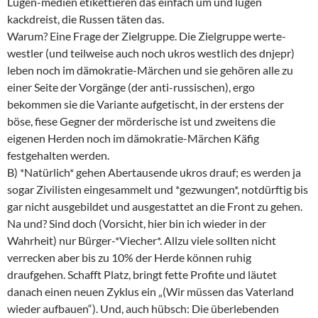
Lügen-medien etikettieren das einfach um und lügen
kackdreist, die Russen täten das.
Warum? Eine Frage der Zielgruppe. Die Zielgruppe werte-
westler (und teilweise auch noch ukros westlich des dnjepr)
leben noch im dämokratie-Märchen und sie gehören alle zu
einer Seite der Vorgänge (der anti-russischen), ergo
bekommen sie die Variante aufgetischt, in der erstens der
böse, fiese Gegner der mörderische ist und zweitens die
eigenen Herden noch im dämokratie-Märchen Käfig
festgehalten werden.
B) *Natürlich* gehen Abertausende ukros drauf; es werden ja
sogar Zivilisten eingesammelt und *gezwungen*, notdürftig bis
gar nicht ausgebildet und ausgestattet an die Front zu gehen.
Na und? Sind doch (Vorsicht, hier bin ich wieder in der
Wahrheit) nur Bürger-*Viecher*. Allzu viele sollten nicht
verrecken aber bis zu 10% der Herde können ruhig
draufgehen. Schafft Platz, bringt fette Profite und läutet
danach einen neuen Zyklus ein „(Wir müssen das Vaterland
wieder aufbauen“). Und, auch hübsch: Die überlebenden