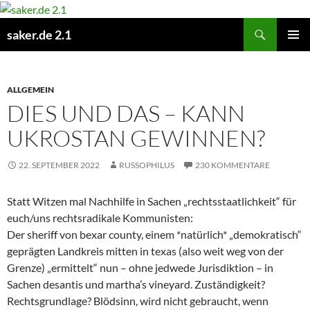
Zum
Inhalt
Suchen
saker.de 2.1
springen
PRIMÄR
MENÜ
ALLGEMEIN
DIES UND DAS – KANN
UKROSTAN GEWINNEN?
22. SEPTEMBER 2022
RUSSOPHILUS
230 KOMMENTARE
Statt Witzen mal Nachhilfe in Sachen „rechtsstaatlichkeit“ für
euch/uns rechtsradikale Kommunisten:
Der sheriff von bexar county, einem *natürlich* „demokratisch“
geprägten Landkreis mitten in texas (also weit weg von der
Grenze) „ermittelt“ nun – ohne jedwede Jurisdiktion – in
Sachen desantis und martha’s vineyard. Zuständigkeit?
Rechtsgrundlage? Blödsinn, wird nicht gebraucht, wenn