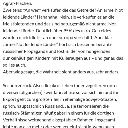
Agrar-Flächen.
Zweitens: *An wen* verkaufen die das Getreide? An arme, Not
leidende Länder? Hahahaha! Nein, sie verkaufen es an die
Meistbietenden und das sind naturgemäß nicht arme, Not
leidende Länder. Deutlich über 95% des ukro-Getreides
wurden nach idiotistan und eu-ropa verschifft. Aber klar
„arme, Not leidende Länder“ hört sich besser an bei anti-
russischer Propaganda und löst Bilder von hungernden
dunkelhäutigen Kindern mit Kulleraugen aus – und genau das
soll es auch.
Aber wie gesagt, die Wahrheit sieht anders aus, sehr anders.
So, nun zurück. Also, die ukros leben (oder vegetieren unter
diversen oligarchen) zwei Jahrzehnte so vor sich hin und ihr
Export geht zum größten Teil in ehemalige Sowjet-Staaten,
sprich, hauptsächlich Russland. Ja, sie terrorisieren die
russisch-Stämmigen häufig aber in einem für die dortigen
Verhältnisse weitgehend akzeptablen Rahmen. Insgesamt
lebte man also mehr oder weniger einträchtig, wenn auch