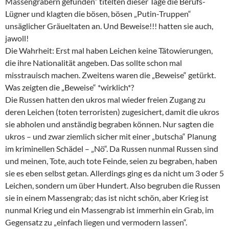
Massengräbern gefunden“ titelten dieser Tage die Berufs-
Lügner und klagten die bösen, bösen „Putin-Truppen“
unsäglicher Gräueltaten an. Und Beweise!!! hatten sie auch,
jawoll!
Die Wahrheit: Erst mal haben Leichen keine Tätowierungen,
die ihre Nationalität angeben. Das sollte schon mal
misstrauisch machen. Zweitens waren die „Beweise“ getürkt.
Was zeigten die „Beweise“ *wirklich*?
Die Russen hatten den ukros mal wieder freien Zugang zu
deren Leichen (toten terroristen) zugesichert, damit die ukros
sie abholen und anständig begraben können. Nur sagten die
ukros – und zwar ziemlich sicher mit einer „butscha“ Planung
im kriminellen Schädel – „Nö“. Da Russen nunmal Russen sind
und meinen, Tote, auch tote Feinde, seien zu begraben, haben
sie es eben selbst getan. Allerdings ging es da nicht um 3 oder 5
Leichen, sondern um über Hundert. Also begruben die Russen
sie in einem Massengrab; das ist nicht schön, aber Krieg ist
nunmal Krieg und ein Massengrab ist immerhin ein Grab, im
Gegensatz zu „einfach liegen und vermodern lassen“.